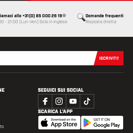
iamaci allo +31(0) 85 000 26 19
Domande frequenti
Servizio clienti non disponibile
00 - 21:00 (Lun-Ven) Solo in inglese
Risposta diretta
ISCRIVITI!
Iscriviti sub
NE
SEGUICI SUI SOCIAL
SCARICA L’APP
tto