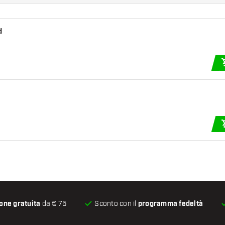
d
one gratuita
da € 75
Sconto con il
programma fedeltà