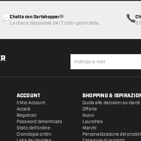
Chatta con Dartshopper
Ch
Servizio clienti non disponibile
La chat è disponibile 24/7, tutti i giorni della
8:
settimana
ER
ACCOUNT
SHOPPING & ISPIRAZIO
Il Mio Account
Guida alle decisioni sui dardi
Accedi
Offerte
Registrati
Nuovi
Password dimenticata
Launches
Stato dell'ordine
Marchi
Cronologia ordini
Personalizzazione del prodo
Lista dei desideri
Categorie di prodotti