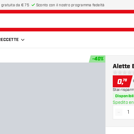
 gratuita da € 75
Sconto con il nostro programma fedeltà
FRECCETTE
-
40
%
Alette 
0 stelle di
0
,
78
Stai rispar
Disponibil
Spedito en
-
Diminui