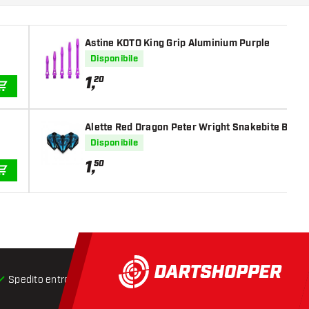
Astine KOTO King Grip Aluminium Purple
Disponibile
1
,
20
AGGIUNGI AL CARRELLO
Alette Red Dragon Peter Wright Snakebite Blue 
Disponibile
1
,
50
AGGIUNGI AL CARRELLO
Spedito entro 24 ore
Spedizione gratuita
da € 75