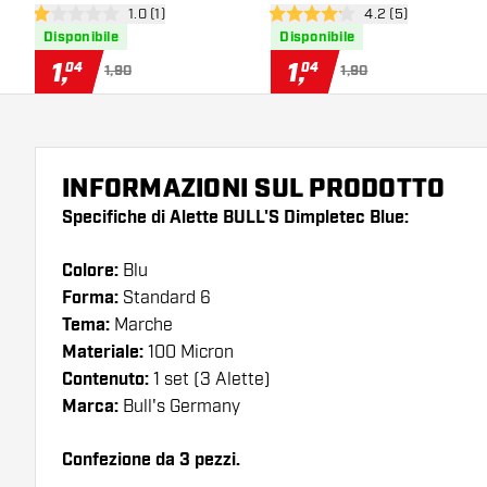
apri pannello recensioni
1.0 (1)
apri pannello rece
4.2 (5)
1 stelle di valutazione
4.2 stelle di valutazione
Disponibile
Disponibile
1
,
1
,
04
04
1,90
1,90
INFORMAZIONI SUL PRODOTTO
Specifiche di Alette BULL'S Dimpletec Blue:
Colore:
Blu
Forma:
Standard 6
Tema:
Marche
Materiale:
100 Micron
Contenuto:
1 set (3 Alette)
Marca:
Bull's Germany
Confezione da 3 pezzi.