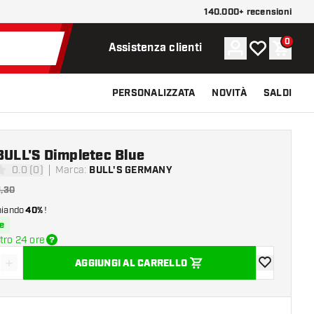
140.000+ recensioni
0
Account
La mia lista d
Carrel
Assistenza clienti
PERSONALIZZATA
NOVITÀ
SALDI
BULL'S Dimpletec Blue
0.0 (0)
Marca
:
BULL'S GERMANY
 valutazione
1,30
miando
40%
!
e
tro 24 ore
+
AGGIUNGI AL CARRELLO
sci quantità
Aumenta quantità
aggiungi alla