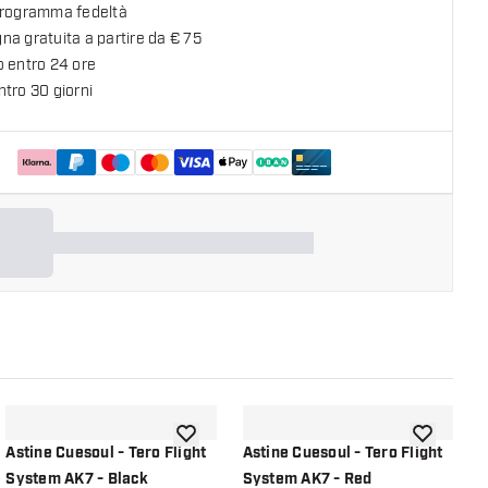
programma fedeltà
a gratuita a partire da € 75
o entro 24 ore
tro 30 giorni
lla lista dei desideri
aggiungi alla lista dei desideri
aggiungi all
Astine Cuesoul - Tero Flight
Astine Cuesoul - Tero Flight
A
System AK7 - Black
System AK7 - Red
S