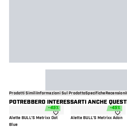
Prodotti Simili
Informazioni Sul Prodotto
Specifiche
Recensioni
POTREBBERO INTERESSARTI ANCHE QUESTI
-
45
%
-
45
%
aggiungi alla lista dei desideri
aggiung
Alette BULL'S Metrixx Dot
Alette BULL'S Metrixx Adon
Blue