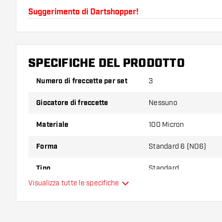
Suggerimento di Dartshopper!
Assicuratevi di avere a portata di mano un gran num
astine. Questi possono danneggiarsi o rompersi con 
SPECIFICHE DEL PRODOTTO
Provate una forma, un materiale o uno spessore div
Numero di freccette per set
3
scoprire quale variante vi si addice di più!
Giocatore di freccette
Nessuno
Materiale
100 Micron
Forma
Standard 6 (NO6)
Tipo
Standard
Visualizza tutte le specifiche
Flessibilità
Colore principale