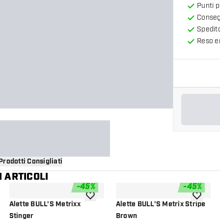
Punti 
Consegn
Spedit
Reso en
Prodotti Consigliati
 ARTICOLI
-
45
%
-
45
%
i alla lista dei desideri
aggiungi alla lista dei desideri
aggiungi a
Alette BULL'S Metrixx
Alette BULL'S Metrix Stripe
Stinger
Brown