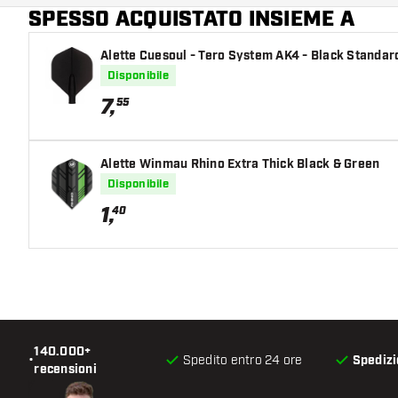
SPESSO ACQUISTATO INSIEME A
Alette Cuesoul - Tero System AK4 - Black Standar
Disponibile
7
,
55
Alette Winmau Rhino Extra Thick Black & Green
Disponibile
1
,
40
140.000+
•
Spedito entro 24 ore
Spedizi
recensioni