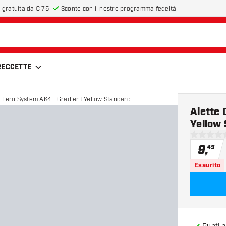
 gratuita da € 75
Sconto con il nostro programma fedeltà
FRECCETTE
- Tero System AK4 - Gradient Yellow Standard
Alette 
Yellow
0 stelle di
9
,
45
Esaurito