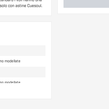
 solo con astine Cuesoul.
ero di alette e di
l'uso.
erso di alette per
ono modellate
ono modellate