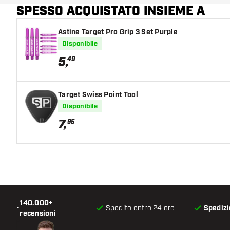
SPESSO ACQUISTATO INSIEME A
Astine Target Pro Grip 3 Set Purple
Disponibile
5
,
49
Target Swiss Point Tool
Disponibile
7
,
95
140.000+
•
Spedito entro 24 ore
Spedizi
recensioni