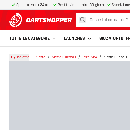
Spedito entro 24 ore
Restituzione entro 30 giorni
Spedizione
cerca
torna alla home page
TUTTE LE CATEGORIE
LAUNCHES
GIOCATORI DI 
Indietro
Alette
Alette Cuesoul
Tero AK4
Alette Cuesoul 