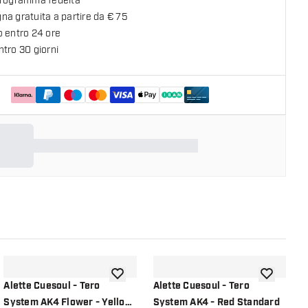
programma fedeltà
a gratuita a partire da € 75
o entro 24 ore
tro 30 giorni
lla lista dei desideri
aggiungi alla lista dei desideri
aggiungi all
Alette Cuesoul - Tero
Alette Cuesoul - Tero
A
System AK4 Flower - Yellow
System AK4 - Red Standard
S