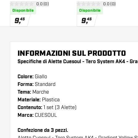
apri pannello recensioni
0.0 (0)
apri pannello rece
0.0 (0)
Standard
Green Standard
0 stelle di valutazione
0 stelle di valutazione
Disponibile
Disponibile
9
,
9
,
45
45
INFORMAZIONI SUL PRODOTTO
Specifiche di Alette Cuesoul - Tero System AK4 - Gra
Colore:
Giallo
Forma:
Standard
Tema:
Marche
Materiale:
Plastica
Contenuto:
1 set (3 Alette)
Marca:
CUESOUL
Confezione da 3 pezzi.
Alette Cuesoul - Tero System AK4 - Gradient Yellow S