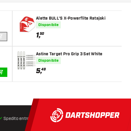
Alette BULL'S X-Powerflite Ratajski
Disponibile
1
,
50
AGGIUNGI AL CARRELLO
Astine Target Pro Grip 3 Set White
Disponibile
5
,
49
AGGIUNGI AL CARRELLO
Spedito entro 24 ore
Spedizione gratuita
da € 75