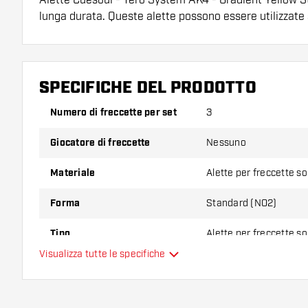
lunga durata. Queste alette possono essere utilizzate
Suggerimento di Dartshopper!
Assicuratevi di avere a portata di mano un gran num
SPECIFICHE DEL PRODOTTO
astine. Questi possono danneggiarsi o rompersi con 
Numero di freccette per set
3
Provate una forma, un materiale o uno spessore div
Giocatore di freccette
Nessuno
scoprire quale variante vi si addice di più!
Materiale
Alette per freccette s
Forma
Standard (NO2)
Tipo
Alette per freccette s
Visualizza tutte le specifiche
Flessibilità
Colore principale