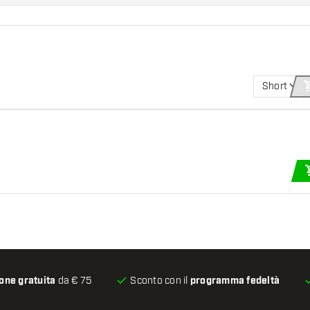
Short
one gratuita
da € 75
Sconto con il
programma fedeltà