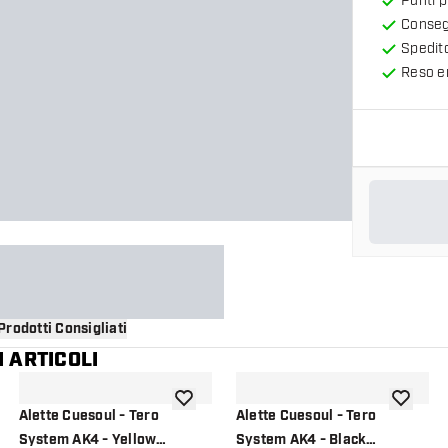
Punti 
Consegn
Spedit
Reso en
Prodotti Consigliati
 ARTICOLI
i alla lista dei desideri
aggiungi alla lista dei desideri
aggiungi a
Alette Cuesoul - Tero
Alette Cuesoul - Tero
System AK4 - Yellow
System AK4 - Black