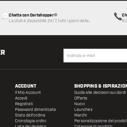
Chatta con Dartshopper
Ch
Servizio clienti non disponibile
La chat è disponibile 24/7, tutti i giorni della
8:
settimana
ER
ACCOUNT
SHOPPING & ISPIRAZIO
Il Mio Account
Guida alle decisioni sui dardi
Accedi
Offerte
Registrati
Nuovi
Password dimenticata
Launches
Stato dell'ordine
Marchi
Cronologia ordini
Personalizzazione del prodo
Lista dei desideri
Categorie di prodotti