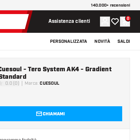
140.000+ recensioni
0
Account
La mia lista d
Carrel
Assistenza clienti
PERSONALIZZATA
NOVITÀ
SALDI
Cuesoul - Tero System AK4 - Gradient
 Standard
0.0 (0)
Marca
:
CUESOUL
 valutazione
CHIAMAMI