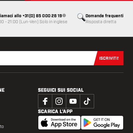
iamaci allo +31(0) 85 000 26 19
Domande frequenti
Servizio clienti non disponibile
00 - 21:00 (Lun-Ven) Solo in inglese
Risposta diretta
ISCRIVITI!
Iscriviti sub
NE
SEGUICI SUI SOCIAL
SCARICA L’APP
tto