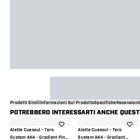
Prodotti Simili
Informazioni Sul Prodotto
Specifiche
Recensioni
POTREBBERO INTERESSARTI ANCHE QUESTI
aggiungi alla lista dei desideri
aggiung
Alette Cuesoul - Tero
Alette Cuesoul - Tero
System AK4 - Gradient Pink
System AK4 - Gradient