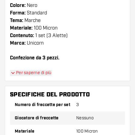
Colore:
Nero
Forma:
Standard
Tema:
Marche
Materiale:
100 Micron
Contenuto:
1 set (3 Alette)
Marca:
Unicorn
Confezione da 3 pezzi.
Suggerimento di Dartshopper!
Per saperne di più
Assicuratevi di avere a portata di mano un gran
numero di alette e di astine. Questi possono
SPECIFICHE DEL PRODOTTO
danneggiarsi o rompersi con l'uso.
Numero di freccette per set
3
Provate una forma, un materiale o uno
Giocatore di freccette
Nessuno
spessore diverso di alette per scoprire quale
variante vi si addice di più!
Materiale
100 Micron