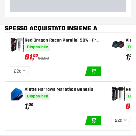
SPESSO ACQUISTATO INSIEME A
Red Dragon Recon Parallel 90% - Fre
Alet
ccette Steel Darts
PLU
Disponibile
Disp
81
,
1
,
00
05
90,00
22g
AGGIUNGI AL CARR
Alette Harrows Marathon Genesis
Red 
eccet
Disponibile
Disp
1
,
81
,
00
22g
AGGIUNGI AL CARR