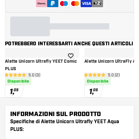
+
2
POTREBBERO INTERESSARTI ANCHE QUESTI ARTICOLI
aggiungi alla lista dei desideri
Alette Unicorn Ultrafly YEET Comic
Alette Unicorn UltraFly A
PLUS
apri pannello recensioni
5.0 (3)
apri pannello re
5.0 (2)
5 stelle di valutazione
5 stelle di valutazione
Disponibile
Disponibile
1
,
1
,
05
05
INFORMAZIONI SUL PRODOTTO
Specifiche di Alette Unicorn Ultrafly YEET Aqua
PLUS: