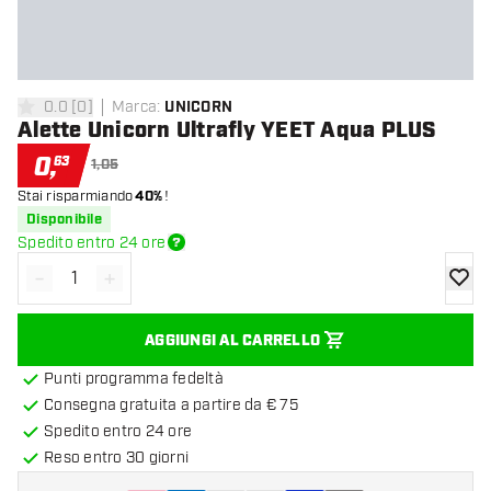
0.0
[
0
]
Marca
:
UNICORN
0 stelle di valutazione
Alette Unicorn Ultrafly YEET Aqua PLUS
0
,
63
1,05
Stai risparmiando
40%
!
Disponibile
Spedito entro 24 ore
-
+
Diminuisci quantità
Aumenta quantità
aggiung
AGGIUNGI AL CARRELLO
Punti programma fedeltà
Consegna gratuita a partire da € 75
Spedito entro 24 ore
Reso entro 30 giorni