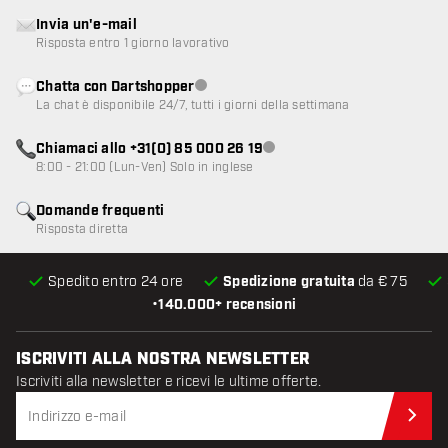
Invia un'e-mail
Risposta entro 1 giorno lavorativo
Chatta con Dartshopper
Servizio clienti non disponibile
La chat è disponibile 24/7, tutti i giorni della settimana
Chiamaci allo +31(0) 85 000 26 19
Servizio clienti non disponibile
8:00 - 21:00 (Lun-Ven) Solo in inglese
Domande frequenti
Risposta diretta
Spedito entro 24 ore
Spedizione gratuita
da € 75
•
140.000+ recensioni
ISCRIVITI ALLA NOSTRA NEWSLETTER
Iscriviti alla newsletter e ricevi le ultime offerte.
Iscr