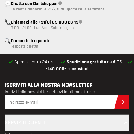
Chatta con Dartshopper
Servizio clienti non disponibile
La chat è disponibile 24/7, tutti i giorni della settimana
Chiamaci allo +31(0) 85 000 26 19
Servizio clienti non disponibile
8:00 - 21:00 (Lun-Ven) Solo in inglese
Domande frequenti
Risposta diretta
Spedito entro 24 ore
Spedizione gratuita
da € 75
•
140.000+ recensioni
ISCRIVITI ALLA NOSTRA NEWSLETTER
Iscriviti alla newsletter e ricevi le ultime offerte.
Iscr
SERVIZIO CLIENTI