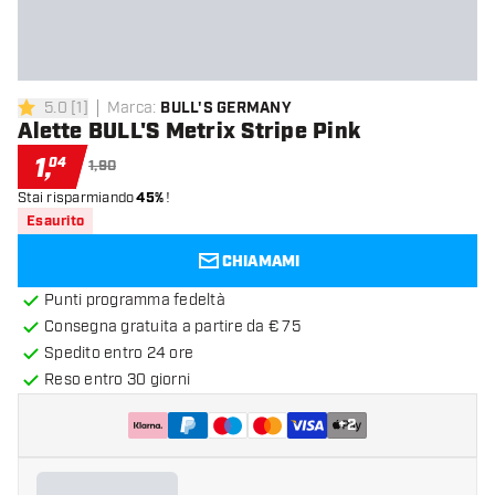
5.0
[
1
]
Marca
:
BULL'S GERMANY
5 stelle di valutazione
Alette BULL'S Metrix Stripe Pink
1
,
04
1,90
Stai risparmiando
45%
!
Esaurito
CHIAMAMI
Punti programma fedeltà
Consegna gratuita a partire da € 75
Spedito entro 24 ore
Reso entro 30 giorni
+
2