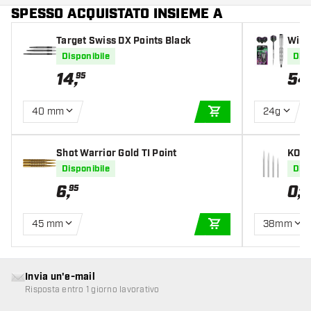
SPESSO ACQUISTATO INSIEME A
Target Swiss DX Points Black
Winm
recce
Disponibile
Disp
14
,
54
95
40 mm
24g
AGGIUNGI AL CARR
Shot Warrior Gold TI Point
KOTO 
Disponibile
Disp
6
,
0
,
95
59
45 mm
38mm
AGGIUNGI AL CARR
Invia un'e-mail
Risposta entro 1 giorno lavorativo