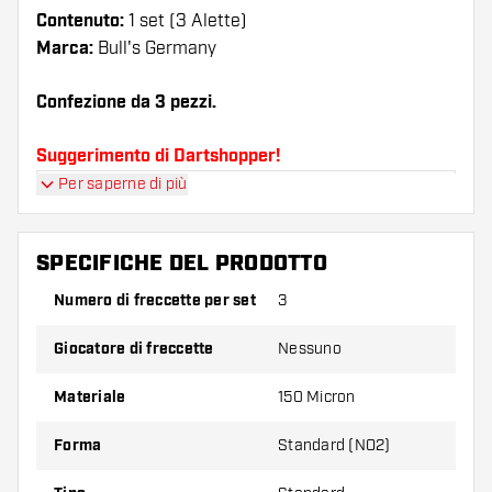
Contenuto:
1 set (3 Alette)
Marca:
Bull's Germany
Confezione da 3 pezzi.
Suggerimento di Dartshopper!
Per saperne di più
Assicuratevi di avere a portata di mano un gran
numero di alette e di astine. Questi possono
danneggiarsi o rompersi con l'uso.
SPECIFICHE DEL PRODOTTO
Numero di freccette per set
3
Provate una forma, un materiale o uno
spessore diverso di alette per scoprire quale
Giocatore di freccette
Nessuno
variante vi si addice di più!
Materiale
150 Micron
Forma
Standard (NO2)