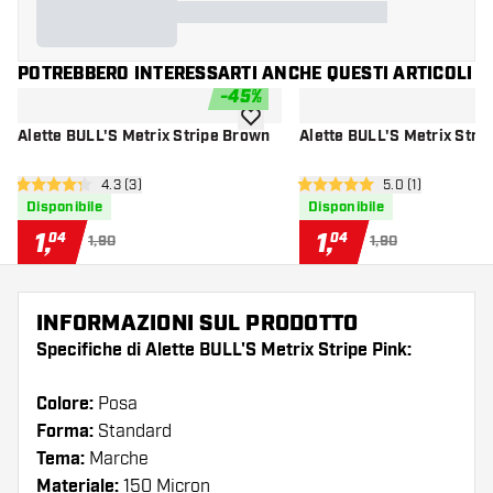
POTREBBERO INTERESSARTI ANCHE QUESTI ARTICOLI
-
45
%
aggiungi alla lista dei desideri
Alette BULL'S Metrix Stripe Brown
Alette BULL'S Metrix Stri
apri pannello recensioni
4.3 (3)
apri pannello re
5.0 (1)
4.3 stelle di valutazione
5 stelle di valutazione
Disponibile
Disponibile
1
,
1
,
04
04
1,90
1,90
INFORMAZIONI SUL PRODOTTO
Specifiche di Alette BULL'S Metrix Stripe Pink:
Colore:
Posa
Forma:
Standard
Tema:
Marche
Materiale:
150 Micron