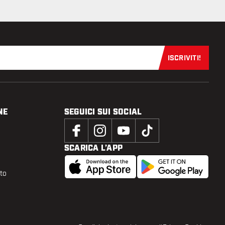
ISCRIVITI!
Iscriviti sub
NE
SEGUICI SUI SOCIAL
SCARICA L’APP
tto