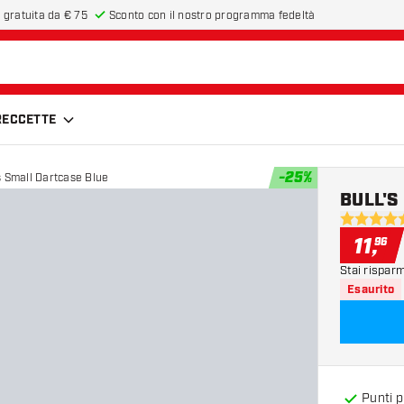
 gratuita da € 75
Sconto con il nostro programma fedeltà
FRECCETTE
-
25
%
 Small Dartcase Blue
BULL'S 
4.8 stelle 
11
,
96
Stai rispar
Esaurito
Punti 