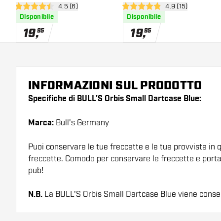
apri pannello recensioni
4.5 (6)
apri pannello rece
4.9 (15)
4.5 stelle di valutazione
4.9 stelle di valutazione
Disponibile
Disponibile
19
,
19
,
95
95
INFORMAZIONI SUL PRODOTTO
Specifiche di BULL'S Orbis Small Dartcase Blue:
Marca:
Bull's Germany
Puoi conservare le tue freccette e le tue provviste in 
freccette. Comodo per conservare le freccette e portar
pub!
N.B.
La BULL'S Orbis Small Dartcase Blue viene conse