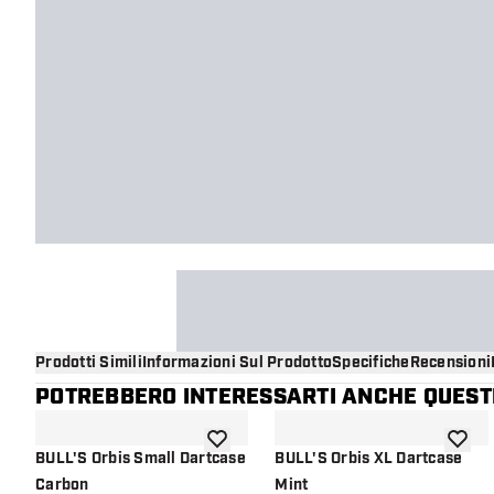
Prodotti Simili
Informazioni Sul Prodotto
Specifiche
Recensioni
POTREBBERO INTERESSARTI ANCHE QUESTI
aggiungi alla lista dei desideri
aggiung
BULL'S Orbis Small Dartcase
BULL'S Orbis XL Dartcase
Carbon
Mint