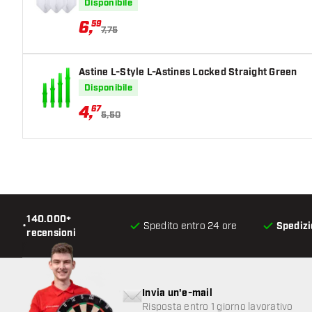
Disponibile
6
,
59
7,75
Astine L-Style L-Astines Locked Straight Green
Disponibile
4
,
67
5,50
140.000+
•
Spedito entro 24 ore
Spedizi
recensioni
Invia un'e-mail
Risposta entro 1 giorno lavorativo