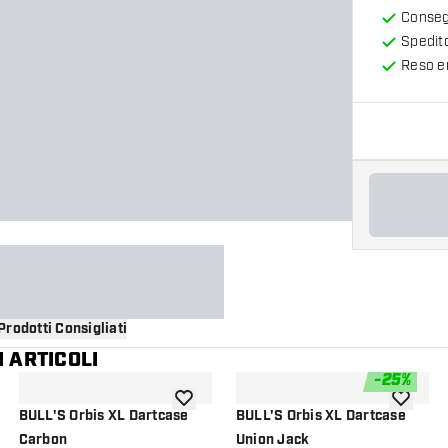
Consegn
Spedit
Reso en
Prodotti Consigliati
 ARTICOLI
-
25
%
i alla lista dei desideri
aggiungi alla lista dei desideri
aggiungi a
BULL'S Orbis XL Dartcase
BULL'S Orbis XL Dartcase
Carbon
Union Jack