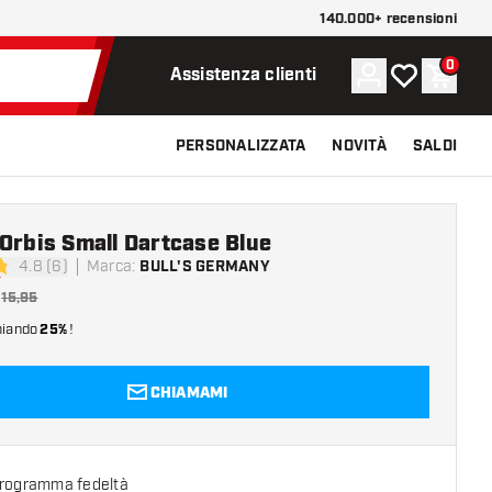
140.000+ recensioni
0
Account
La mia lista d
Carrel
Assistenza clienti
PERSONALIZZATA
NOVITÀ
SALDI
Orbis Small Dartcase Blue
4.8 (6)
Marca
:
BULL'S GERMANY
di valutazione
15,95
miando
25%
!
CHIAMAMI
programma fedeltà