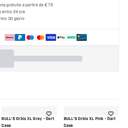
a gratuita a partire da € 75
o entro 24 ore
tro 30 giorni
lla lista dei desideri
aggiungi alla lista dei desideri
aggiungi all
BULL'S Orbis XL Grey - Dart
BULL'S Orbis XL Pink - Dart
A
Case
Case
S