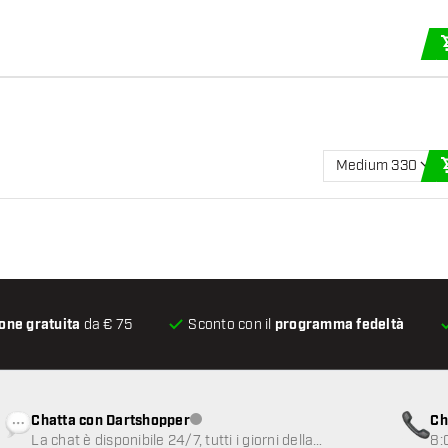
Medium 330
one gratuita
da € 75
Sconto con il
programma fedeltà
Chatta con Dartshopper
Ch
Servizio clienti non disponibile
La chat è disponibile 24/7, tutti i giorni della
8: