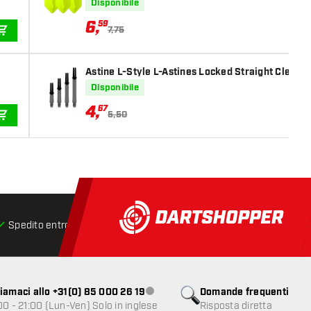
Disponibile
6
,
59
7,75
AGGIUNGI AL CARRELLO
Astine L-Style L-Astines Locked Straight Clear B
Disponibile
4
,
67
5,50
AGGIUNGI AL CARRELLO
Spedito entro 24 ore
Spedizione gratuita
da € 75
iamaci allo +31(0) 85 000 26 19
Domande frequenti
Servizio clienti non disponibile
00 - 21:00 (Lun-Ven) Solo in inglese
Risposta diretta