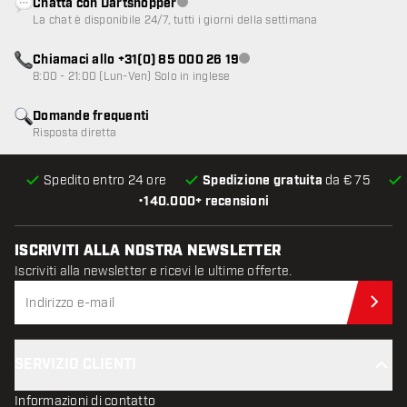
Chatta con Dartshopper
Servizio clienti non disponibile
La chat è disponibile 24/7, tutti i giorni della settimana
Chiamaci allo +31(0) 85 000 26 19
Servizio clienti non disponibile
8:00 - 21:00 (Lun-Ven) Solo in inglese
Domande frequenti
Risposta diretta
Spedito entro 24 ore
Spedizione gratuita
da € 75
•
140.000+ recensioni
ISCRIVITI ALLA NOSTRA NEWSLETTER
Iscriviti alla newsletter e ricevi le ultime offerte.
Iscr
SERVIZIO CLIENTI
Informazioni di contatto