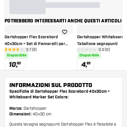
POTREBBERO INTERESSARTI ANCHE QUESTI ARTICOLI
aggiungi alla lista dei desideri
Dartshopper Flex Scorebord
Dartshopper Whiteboard 
40x30cm + Set di Pennarelli per
Tabellone segnapunti
apri pannello recensioni
3.7 (3)
apri pannello re
0.0 (0)
Lavagna Bianca Nero
3.7 stelle di valutazione
0 stelle di valutazione
Disponibile
Disponibile
10
,
4
,
90
95
INFORMAZIONI SUL PRODOTTO
Specifiche di Dartshopper Flex Scorebord 40x30cm +
Whiteboard Marker Set Colore:
Marca:
Dartshopper
Dimensioni:
40x30 cm
Questa lavagna segnapunti Dartshopper Flex è flessibile e