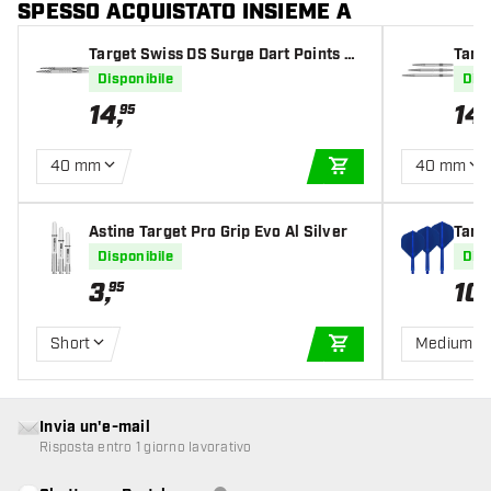
SPESSO ACQUISTATO INSIEME A
Target Swiss DS Surge Dart Points Sil
Targe
ver
Disponibile
Disp
14
,
14
,
95
40 mm
40 mm
AGGIUNGI AL CARR
Astine Target Pro Grip Evo Al Silver
Targ
Disponibile
Disp
3
,
10
,
95
Short
Medium
AGGIUNGI AL CARR
Invia un'e-mail
Risposta entro 1 giorno lavorativo