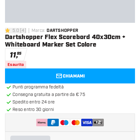
5.0
[
4
]
Marca
:
DARTSHOPPER
5 stelle di valutazione
Dartshopper Flex Scorebord 40x30cm +
Whiteboard Marker Set Colore
11
,
95
Esaurito
CHIAMAMI
Punti programma fedeltà
Consegna gratuita a partire da € 75
Spedito entro 24 ore
Reso entro 30 giorni
+
2