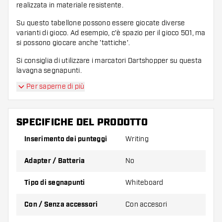
realizzata in materiale resistente.
Su questo tabellone possono essere giocate diverse
varianti di gioco. Ad esempio, c'è spazio per il gioco 501, ma
si possono giocare anche 'tattiche'.
Si consiglia di utilizzare i marcatori Dartshopper su questa
lavagna segnapunti.
Per saperne di più
Contenuti:
1 tabellone segnapunti Dartshopper Flex
SPECIFICHE DEL PRODOTTO
Inserimento dei punteggi
Writing
4 pennarelli per lavagna
Adapter / Batteria
No
1 cancellino per lavagna bianca
Tipo di segnapunti
Whiteboard
1 spray detergente per lavagne bianche
Con / Senza accessori
Con accesori