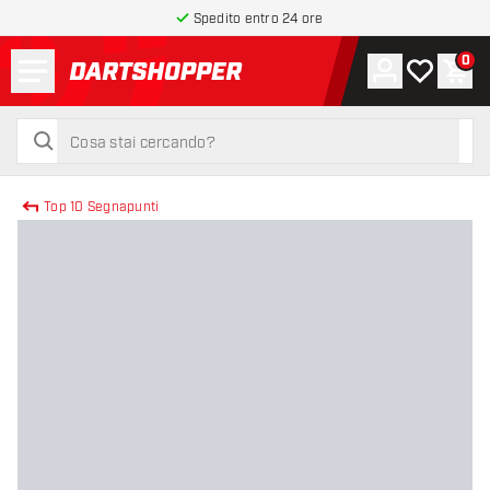
Spedito entro 24 ore
Menu
0
Account
La mia list
Carr
torna alla home page
cerca
cerca
Top 10 Segnapunti