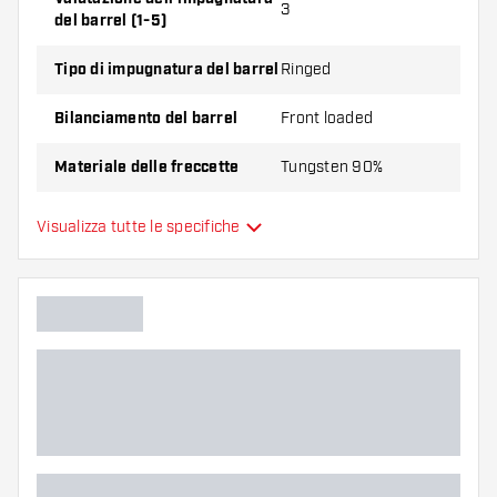
3
del barrel (1-5)
Tipo di impugnatura del barrel
Ringed
Bilanciamento del barrel
Front loaded
Materiale delle freccette
Tungsten 90%
Impugnatura della punta del
Visualizza tutte le specifiche
Smooth
barrel
Giocatore di freccette
Colore del barrel
Forma della punta del barrel
Zona di presa del barrel
Forma del barrel