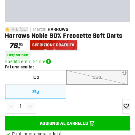
4.6
[
33
]
Marca
:
HARROWS
4.6 stelle di valutazione
Harrows Noble 90% Freccette Soft Darts
78
,
95
Spedizione gratuita
Disponibile
Spedito entro 24 ore
Fai una scelta
:
18g
20g
21g
-
+
Diminuisci quantità
Aumenta quantità
aggiung
AGGIUNGI AL CARRELLO
Punti programma fedeltà