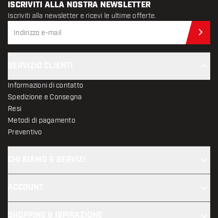
ISCRIVITI ALLA NOSTRA NEWSLETTER
Iscriviti alla newsletter e ricevi le ultime offerte.
Iscr
SERVIZIO CLIENTI
Informazioni di contatto
Spedizione e Consegna
Resi
Metodi di pagamento
Preventivo
CHI SIAMO & SERVIZI
ACCOUNT
SHOPPING & ISPIRAZIONE