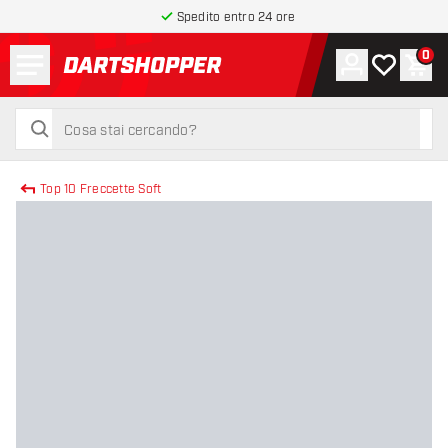
Spedito entro 24 ore
Menu
0
Account
La mia list
Carr
torna alla home page
cerca
cerca
Top 10 Freccette Soft