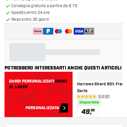
Consegna gratuita a partire da € 75
Spedito entro 24 ore
Reso entro 30 giorni
+
2
POTREBBERO INTERESSARTI ANCHE QUESTI ARTICOLI
DARDI PERSONALIZZATI
INCISI
Harrows Shard 90% Frecce
AL LASER
Darts
apri pannello re
5.0 (2)
5 stelle di valutazione
Disponibile
PERSONALIZZATA
49
,
95