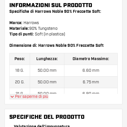
INFORMAZIONI SUL PRODOTTO
Specifiche di Harrows Noble 90% Freccette Soft:
Marca:
Harrows
Materiale:
90% Tungsteno
Tipo di punti:
Soft (in plastica)
Dimensione di: Harrows Noble 90% Freccette Soft
Peso:
Lunghezza:
Diametro Massimo:
18 G.
50.00 mm
6.60 mm
20 G.
50.00 mm
6.75 mm
21 G.
50.00 mm
6.90 mm
Per saperne di più
Harrows Noble 90% Freccette Soft contiene:
3 barrel, 3
SPECIFICHE DEL PRODOTTO
alette e 3 astine.
Valutazione dell'impugnatura