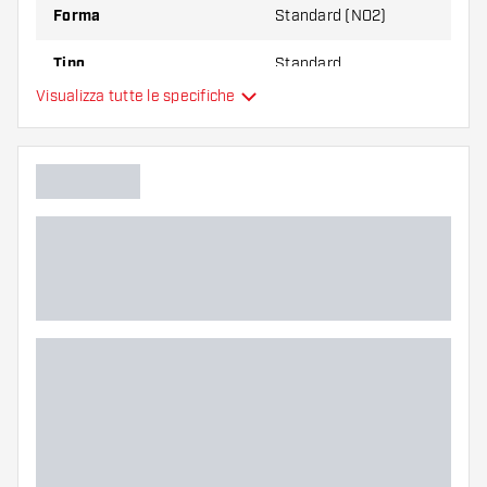
Forma
Standard (NO2)
Tipo
Standard
Visualizza tutte le specifiche
Flessibilità
Colori aggiuntivi
Colore principale