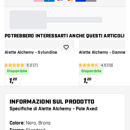
POTREBBERO INTERESSARTI ANCHE QUESTI ARTICOLI
aggiungi alla lista dei desideri
Alette Alchemy - Sylundine
Alette Alchemy - Damned
apri pannello recensioni
5.0 (7)
apri pannello re
4.5 (13)
5 stelle di valutazione
4.5 stelle di valutazione
Disponibile
Disponibile
1
,
1
,
20
20
INFORMAZIONI SUL PRODOTTO
Specifiche di Alette Alchemy - Pole Axed:
Colore:
Nero, Brons