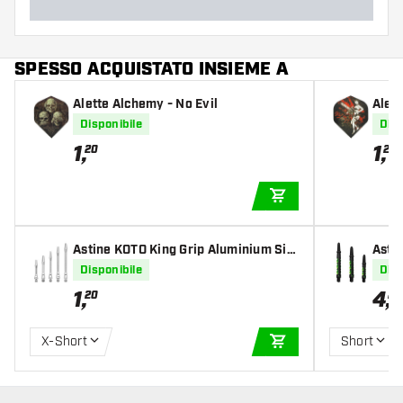
SPESSO ACQUISTATO INSIEME A
Alette Alchemy - No Evil
Alet
Disponibile
Disp
1
,
1
,
20
20
AGGIUNGI AL CARR
Astine KOTO King Grip Aluminium Silv
Asti
er
Disponibile
Disp
1
,
4
,
20
20
X-Short
Short
AGGIUNGI AL CARR