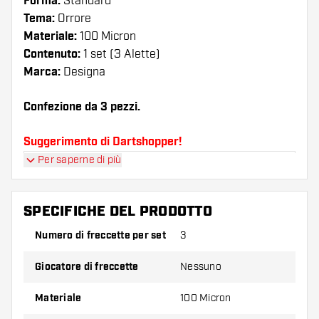
Forma:
Standard
Tema:
Orrore
Materiale:
100 Micron
Contenuto:
1 set (3 Alette)
Marca:
Designa
Confezione da 3 pezzi.
Suggerimento di Dartshopper!
Per saperne di più
Assicuratevi di avere a portata di mano un gran
numero di alette e di astine. Questi possono
danneggiarsi o rompersi con l'uso.
SPECIFICHE DEL PRODOTTO
Numero di freccette per set
3
Provate una forma, un materiale o uno
spessore diverso di alette per scoprire quale
Giocatore di freccette
Nessuno
variante vi si addice di più!
Materiale
100 Micron