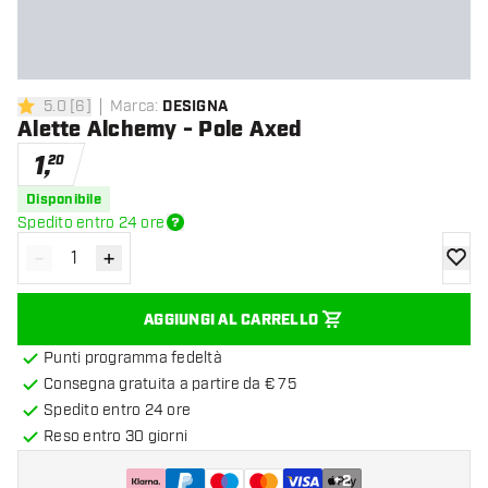
5.0
[
6
]
Marca
:
DESIGNA
5 stelle di valutazione
Alette Alchemy - Pole Axed
1
,
20
Disponibile
Spedito entro 24 ore
-
+
Diminuisci quantità
Aumenta quantità
aggiung
AGGIUNGI AL CARRELLO
Punti programma fedeltà
Consegna gratuita a partire da € 75
Spedito entro 24 ore
Reso entro 30 giorni
+
2