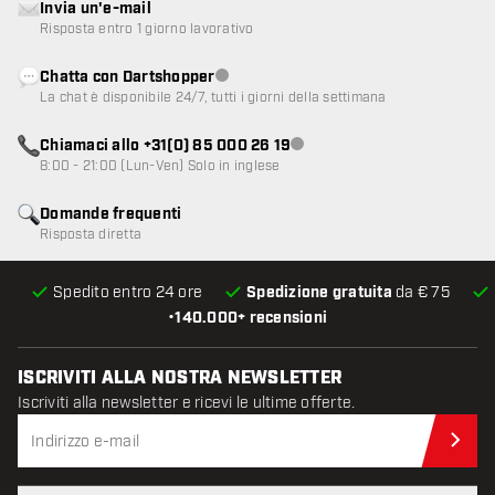
Invia un'e-mail
Risposta entro 1 giorno lavorativo
Chatta con Dartshopper
Servizio clienti non disponibile
La chat è disponibile 24/7, tutti i giorni della settimana
Chiamaci allo +31(0) 85 000 26 19
Servizio clienti non disponibile
8:00 - 21:00 (Lun-Ven) Solo in inglese
Domande frequenti
Risposta diretta
Spedito entro 24 ore
Spedizione gratuita
da € 75
•
140.000+ recensioni
ISCRIVITI ALLA NOSTRA NEWSLETTER
Iscriviti alla newsletter e ricevi le ultime offerte.
Iscr