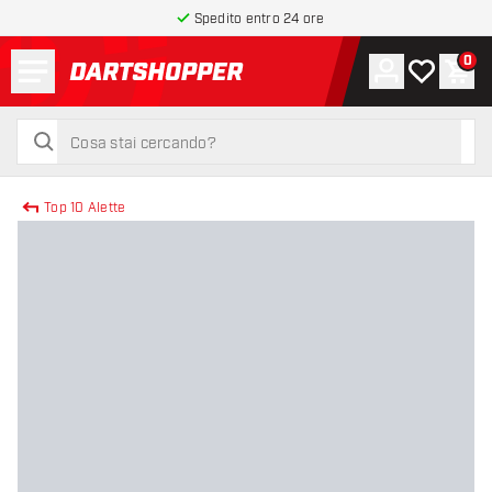
Spedito entro 24 ore
Menu
0
Account
La mia list
Carr
torna alla home page
cerca
cerca
Top 10 Alette