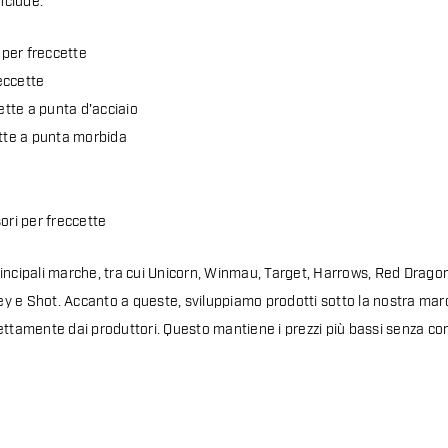
nclude:
 per freccette
reccette
ette a punta d'acciaio
tte a punta morbida
t
ori per freccette
incipali marche, tra cui Unicorn, Winmau, Target, Harrows, Red Drago
xley e Shot. Accanto a queste, sviluppiamo prodotti sotto la nostra ma
ettamente dai produttori. Questo mantiene i prezzi più bassi senza c