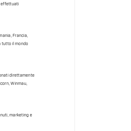
 effettuati
mania, Francia,
n tutto il mondo
ionati direttamente
nicorn, Winmau,
enuti, marketing e