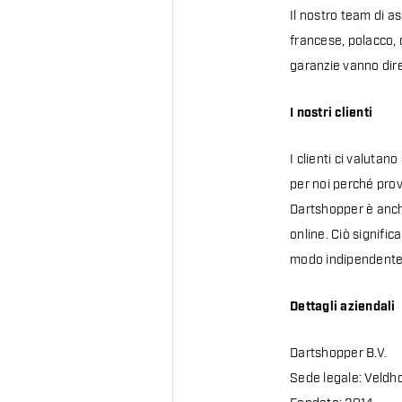
Il nostro team di as
francese, polacco, c
garanzie vanno dir
I nostri clienti
I clienti ci valuta
per noi perché pro
Dartshopper è anche
online. Ciò signific
modo indipendente
Dettagli aziendali
Dartshopper B.V.
Sede legale: Veldh