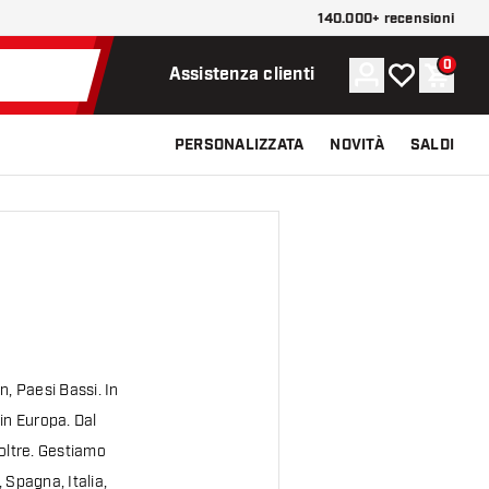
140.000+ recensioni
0
Account
La mia lista d
Carrel
Assistenza clienti
PERSONALIZZATA
NOVITÀ
SALDI
, Paesi Bassi. In
 in Europa. Dal
oltre. Gestiamo
 Spagna, Italia,