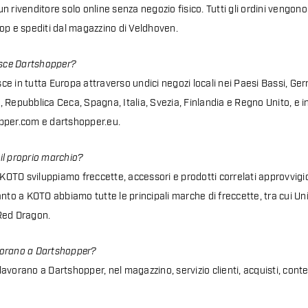
 rivenditore solo online senza negozio fisico. Tutti gli ordini vengono
op e spediti dal magazzino di Veldhoven.
isce Dartshopper?
e in tutta Europa attraverso undici negozi locali nei Paesi Bassi, Ger
 Repubblica Ceca, Spagna, Italia, Svezia, Finlandia e Regno Unito, e i
pper.com e dartshopper.eu.
il proprio marchio?
o KOTO sviluppiamo freccette, accessori e prodotti correlati approvvig
anto a KOTO abbiamo tutte le principali marche di freccette, tra cui U
Red Dragon.
vorano a Dartshopper?
avorano a Dartshopper, nel magazzino, servizio clienti, acquisti, cont