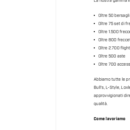
La nostra gamma i
Oltre 50 bersagli
Oltre 75 set di f
Oltre 1.500 frecc
Oltre 800 frecce
Oltre 2.700 fligh
Oltre 500 aste
Oltre 700 access
Abbiamo tutte le pr
Bull's, L-Style, Lo
approvvigionati dir
qualità.
Come lavoriamo