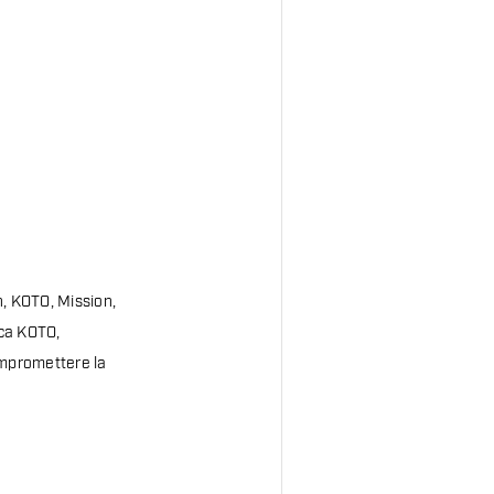
n, KOTO, Mission,
rca KOTO,
ompromettere la