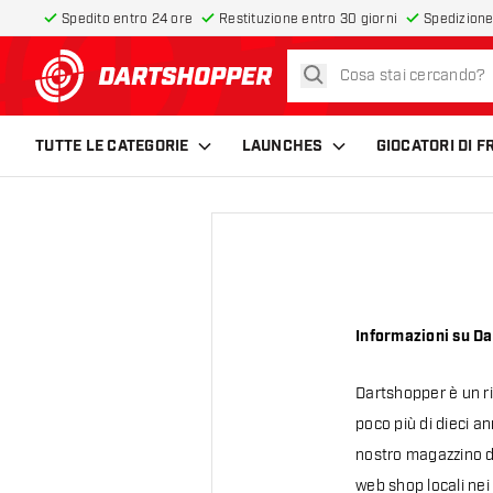
Spedito entro 24 ore
Restituzione entro 30 giorni
Spedizione
cerca
torna alla home page
TUTTE LE CATEGORIE
LAUNCHES
GIOCATORI DI 
Informazioni su D
Dartshopper è un ri
poco più di dieci an
nostro magazzino di
web shop locali nei