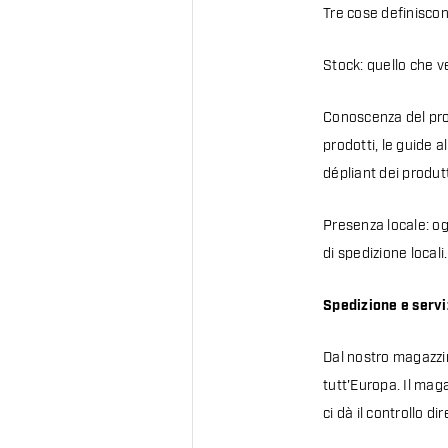
Tre cose definisco
Stock: quello che v
Conoscenza del prod
prodotti, le guide a
dépliant dei produtt
Presenza locale: og
di spedizione locali.
Spedizione e servi
Dal nostro magazzin
tutt'Europa. Il mag
ci dà il controllo d