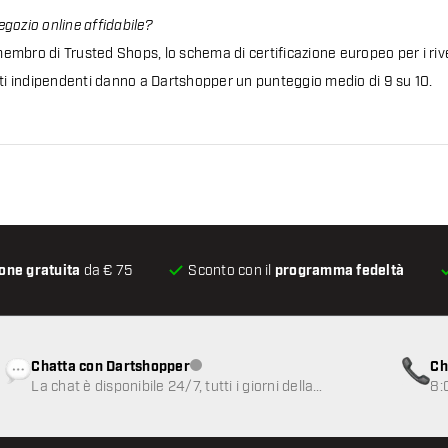
gozio online affidabile?
mbro di Trusted Shops, lo schema di certificazione europeo per i rive
nti indipendenti danno a Dartshopper un punteggio medio di 9 su 10.
one gratuita
da € 75
Sconto con il
programma fedeltà
Chatta con Dartshopper
Ch
Servizio clienti non disponibile
La chat è disponibile 24/7, tutti i giorni della
8:
settimana