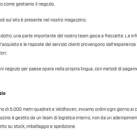
no come gestiamo il negozio.
edi sul sito è presente nel nostro magazzino.
otto: una parte importante del nostro team gioca a freccette. Le inf
ll'acquisto e le risposte del servizio clienti provengono dall'esperienza
ori.
ni negozio per paese opera nella propria lingua, con metodi di pagame
zio
o di 5.000 metri quadrati a Veldhoven, inviamo ordini ogni giorno ai cl
azzino è gestito da un team di logistica interno, non da un adempime
iretto su stock, imballaggio e spedizione.