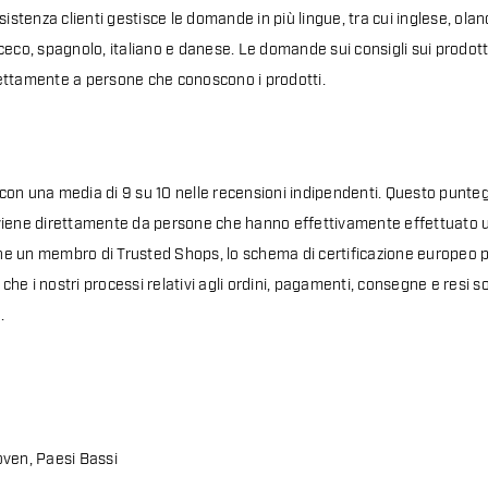
sistenza clienti gestisce le domande in più lingue, tra cui inglese, ola
eco, spagnolo, italiano e danese. Le domande sui consigli sui prodotti,
ettamente a persone che conoscono i prodotti.
no con una media di 9 su 10 nelle recensioni indipendenti. Questo punt
viene direttamente da persone che hanno effettivamente effettuato u
 un membro di Trusted Shops, lo schema di certificazione europeo per
a che i nostri processi relativi agli ordini, pagamenti, consegne e resi s
.
oven, Paesi Bassi