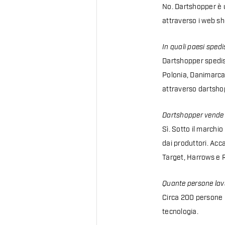
No. Dartshopper è un
attraverso i web sh
In quali paesi sped
Dartshopper spedisc
Polonia, Danimarca,
attraverso dartsho
Dartshopper vende 
Sì. Sotto il marchi
dai produttori. Acc
Target, Harrows e 
Quante persone la
Circa 200 persone l
tecnologia.