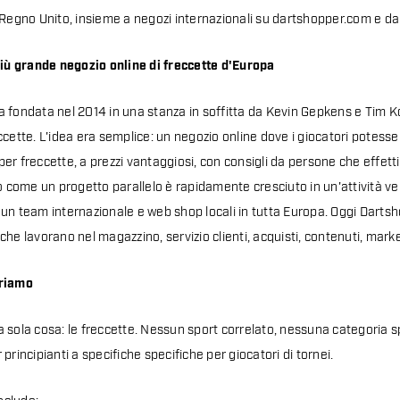
 Regno Unito, insieme a negozi internazionali su dartshopper.com e d
più grande negozio online di freccette d'Europa
a fondata nel 2014 in una stanza in soffitta da Kevin Gepkens e Tim 
ccette. L'idea era semplice: un negozio online dove i giocatori potesser
er freccette, a prezzi vantaggiosi, con consigli da persone che effet
to come un progetto parallelo è rapidamente cresciuto in un'attività ve
un team internazionale e web shop locali in tutta Europa. Oggi Darts
che lavorano nel magazzino, servizio clienti, acquisti, contenuti, mark
triamo
 sola cosa: le freccette. Nessun sport correlato, nessuna categoria s
principianti a specifiche specifiche per giocatori di tornei.