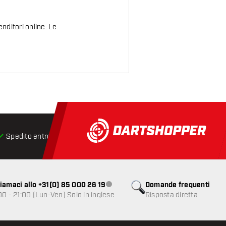
nditori online. Le
Spedito entro 24 ore
Spedizione gratuita
da € 75
iamaci allo +31(0) 85 000 26 19
Domande frequenti
Servizio clienti non disponibile
00 - 21:00 (Lun-Ven) Solo in inglese
Risposta diretta