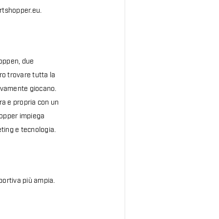
artshopper.eu.
Koppen, due
o trovare tutta la
tivamente giocano.
ra e propria con un
hopper impiega
eting e tecnologia.
portiva più ampia.