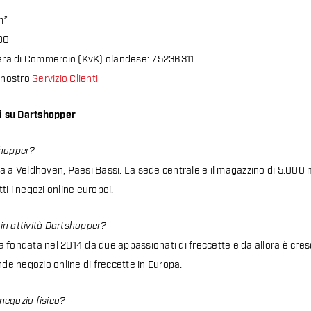
m²
200
ra di Commercio (KvK) olandese: 75236311
l nostro
Servizio Clienti
 su Dartshopper
shopper?
a a Veldhoven, Paesi Bassi. La sede centrale e il magazzino di 5.000 
ti i negozi online europei.
in attività Dartshopper?
 fondata nel 2014 da due appassionati di freccette e da allora è cresc
nde negozio online di freccette in Europa.
negozio fisico?