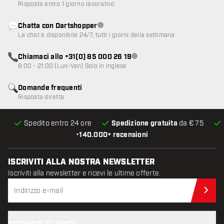
Risposta entro 1 giorno lavorativo
Chatta con Dartshopper
Servizio clienti non disponibile
La chat è disponibile 24/7, tutti i giorni della settimana
Chiamaci allo +31(0) 85 000 26 19
Servizio clienti non disponibile
8:00 - 21:00 (Lun-Ven) Solo in inglese
Domande frequenti
Risposta diretta
Spedito entro 24 ore
Spedizione gratuita
da € 75
•
140.000+ recensioni
ISCRIVITI ALLA NOSTRA NEWSLETTER
Iscriviti alla newsletter e ricevi le ultime offerte.
Iscr