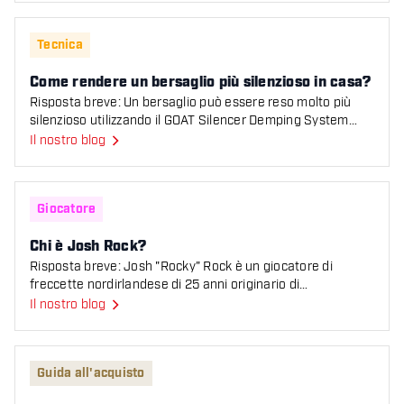
Come rendere un bersaglio più silenzioso in casa?
Tecnica
Come rendere un bersaglio più silenzioso in casa?
Risposta breve: Un bersaglio può essere reso molto più
silenzioso utilizzando il GOAT Silencer Demping System
posizionato dietro al bersaglio. Questo siste
Il nostro blog
Chi è Josh Rock?
Giocatore
Chi è Josh Rock?
Risposta breve: Josh "Rocky" Rock è un giocatore di
freccette nordirlandese di 25 anni originario di
Broughshane, attualmente numero 8 della PDC Order of
Il nostro blog
Meri
Quale barrel di freccette fa per me? Guida all'acquisto c
Guida all'acquisto