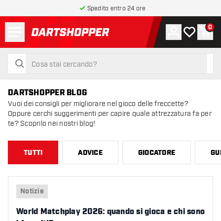
Spedito entro 24 ore
Menu
0
Account
La mia list
Carr
torna alla home page
cerca
cerca
DARTSHOPPER BLOG
Vuoi dei consigli per migliorare nel gioco delle freccette?
Oppure cerchi suggerimenti per capire quale attrezzatura fa per
te? Scoprilo nei nostri blog!
TUTTI
ADVICE
GIOCATORE
GU
World Matchplay 2026: quando si gioca e chi sono i favori
Notizie
World Matchplay 2026: quando si gioca e chi sono