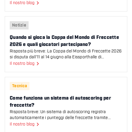
Paesi Bassi (Michael van Gerwen e Gian van
Il nostro blog
Quando si gioca la Coppa del Mondo di Freccette 2026 e q
Notizie
Quando si gioca la Coppa del Mondo di Freccette
2026 e quali giocatori partecipano?
Risposta più breve: La Coppa del Mondo di Freccette 2026
si disputa dall’11 al 14 giugno alla Eissporthalle di
Francoforte. 40 nazioni si sfidano in coppia per
Il nostro blog
Come funziona un sistema di autoscoring per freccette?
Tecnica
Come funziona un sistema di autoscoring per
freccette?
Risposta breve: Un sistema di autoscoring registra
automaticamente i punteggi delle freccette tramite
telecamere e software AI. Le telecamere filmano il bersag
Il nostro blog