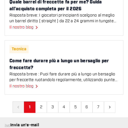
Quale barrel di freccette fa per me? Guida
all'acquisto completa per il 2026
Risposta breve: I giocatori principianti scelgono al meglio
un barrel diritto ( straight ) da 22 a 24 grammi in tungsteno
90% con grip medio. Questo peso e que
Il nostro blog
Come fare durare più a lungo un bersaglio per freccette?
Tecnica
Come fare durare più a lungo un bersaglio per
freccette?
Risposta breve : Puoi fare durare più a lungo un bersaglio
per freccette ruotandolo regolarmente, utilizzando punte
affilate e mantenendo in buone condizioni
Il nostro blog
1
2
3
4
5
6
7
Precedente
Prossimo
Invia un'e-mail