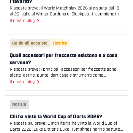
i favoriti?
Risposta breve: Il World Matchplay 2026 si disputa dal 18
al 26 luglio al Winter Gardens di Blackpool. Il campione in
carica Luke Littler è il favorito assolut
Il nostro blog
Quali accessori per freccette esistono e a cosa servono?
Guida all'acquisto
Tecnica
Quali accessori per freccette esistono e a cosa
servono?
Risposta breve: I principali accessori per freccette sono
alette, astine, punte, dart case e strumenti come
affilapunte, repointing machine e livella per bersa
Il nostro blog
Chi ha vinto la World Cup of Darts 2026?
Notizie
Chi ha vinto la World Cup of Darts 2026?
Risposta più breve: L'Inghilterra ha vinto la World Cup of
Darts 2026. Luke Littler e Luke Humphries hanno battuto i