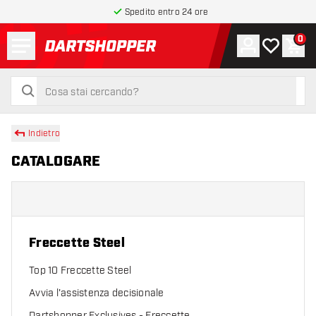
Spedito entro 24 ore
Menu
0
Account
La mia list
Carr
torna alla home page
cerca
cerca
Indietro
CATALOGARE
Freccette Steel
Top 10 Freccette Steel
Avvia l'assistenza decisionale
Dartshopper Exclusives - Freccette