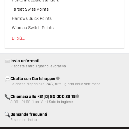
Punte in acciaio standard
Target Swiss Points
Harrows Quick Points
Winmau Switch Points
Di più
...
Invia un'e-mail
Risposta entro 1 giorno lavorativo
Chatta con Dartshopper
Servizio clienti non disponibile
La chat è disponibile 24/7, tutti i giorni della settimana
Chiamaci allo +31(0) 85 000 26 19
Servizio clienti non disponibile
8:00 - 21:00 (Lun-Ven) Solo in inglese
Domande frequenti
Risposta diretta