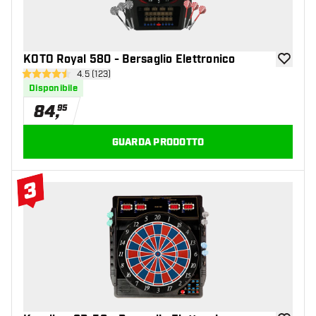
KOTO Royal 580 - Bersaglio Elettronico
aggiungi 
apri pannello recensioni
4.5 (123)
4.5 stelle di valutazione
Disponibile
84
,
95
GUARDA PRODOTTO
3
#3 Top 10