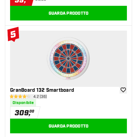
59
,
GUARDA PRODOTTO
5
#5 Top 10
GranBoard 132 Smartboard
aggiungi 
apri pannello recensioni
4.2 (36)
4.2 stelle di valutazione
Disponibile
309
,
00
GUARDA PRODOTTO