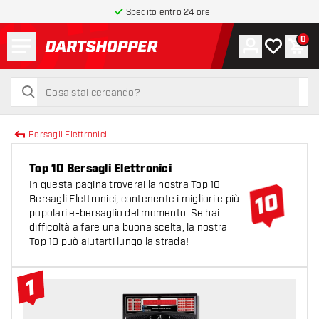
Spedito entro 24 ore
Menu
0
Account
La mia list
Carr
torna alla home page
cerca
cerca
Bersagli Elettronici
Top 10 Bersagli Elettronici
In questa pagina troverai la nostra Top 10
Bersagli Elettronici, contenente i migliori e più
popolari e-bersaglio del momento. Se hai
difficoltà a fare una buona scelta, la nostra
Top 10 può aiutarti lungo la strada!
1
#1 Top 10