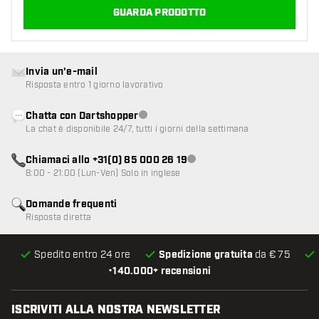
GUARDA PRODOTTO
Invia un'e-mail
Risposta entro 1 giorno lavorativo
Chatta con Dartshopper
Servizio clienti non disponibile
La chat è disponibile 24/7, tutti i giorni della settimana
Chiamaci allo +31(0) 85 000 26 19
Servizio clienti non disponibile
8:00 - 21:00 (Lun-Ven) Solo in inglese
Domande frequenti
Risposta diretta
Spedito entro 24 ore
Spedizione gratuita
da € 75
•
140.000+ recensioni
ISCRIVITI ALLA NOSTRA NEWSLETTER