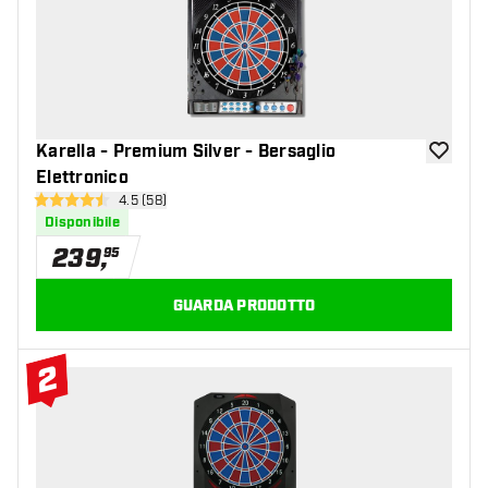
Karella - Premium Silver - Bersaglio
aggiungi 
Elettronico
apri pannello recensioni
4.5 (58)
4.5 stelle di valutazione
Disponibile
239
,
95
GUARDA PRODOTTO
2
#2 Top 10