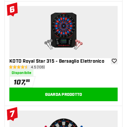
6
#6 Top 10
KOTO Royal Star 315 - Bersaglio Elettronico
aggiungi 
apri pannello recensioni
4.5 (106)
4.5 stelle di valutazione
Disponibile
107
,
95
GUARDA PRODOTTO
7
#7 Top 10