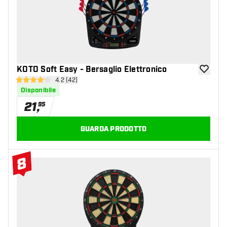
KOTO Soft Easy - Bersaglio Elettronico
aggiungi 
apri pannello recensioni
4.2 (42)
4.2 stelle di valutazione
Disponibile
21
,
95
GUARDA PRODOTTO
8
#8 Top 10