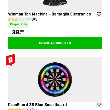
Winmau Ton Machine - Bersaglio Elettronico
aggiungi 
apri pannello recensioni
3.3 (10)
3.3 stelle di valutazione
Disponibile
38
,
00
GUARDA PRODOTTO
9
#9 Top 10
GranBoard 3S Blue Smartboard
aggiungi 