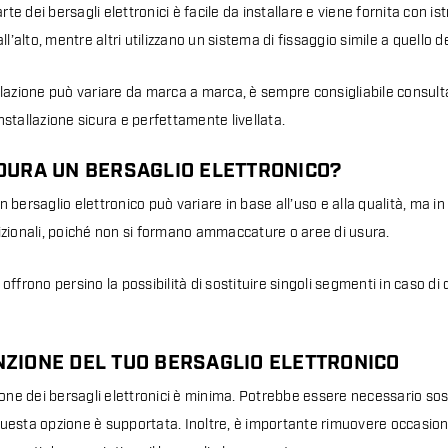
te dei bersagli elettronici è facile da installare e viene fornita con is
’alto, mentre altri utilizzano un sistema di fissaggio simile a quello dei 
allazione può variare da marca a marca, è sempre consigliabile consult
nstallazione sicura e perfettamente livellata.
DURA UN BERSAGLIO ELETTRONICO?
n bersaglio elettronico può variare in base all’uso e alla qualità, ma in
dizionali, poiché non si formano ammaccature o aree di usura.
 offrono persino la possibilità di sostituire singoli segmenti in caso d
ZIONE DEL TUO BERSAGLIO ELETTRONICO
e dei bersagli elettronici è minima. Potrebbe essere necessario sostitu
uesta opzione è supportata. Inoltre, è importante rimuovere occasional