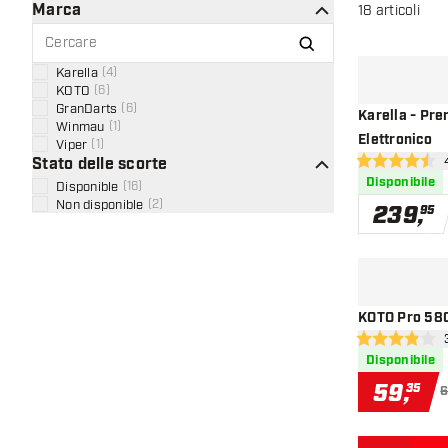
Marca
18
articoli
Karella
(
4
)
KOTO
(
6
)
GranDarts
(
6
)
Karella - Pre
Winmau
(
1
)
Elettronico
Viper
(
1
)
apr
Stato delle scorte
4.5 stelle di va
Disponibile
Disponible
(
16
)
Non disponible
(
2
)
239
,
95
KOTO Pro 580 
apr
3.9 stelle di va
Disponibile
59
,
35
6