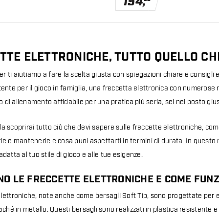
154
,
TTE ELETTRONICHE, TUTTO QUELLO CH
 ti aiutiamo a fare la scelta giusta con spiegazioni chiare e consigli
tente per il gioco in famiglia, una freccetta elettronica con numerose 
di allenamento affidabile per una pratica più seria, sei nel posto giu
a scoprirai tutto ciò che devi sapere sulle freccette elettroniche, com
le e mantenerle e cosa puoi aspettarti in termini di durata. In questo
adatta al tuo stile di gioco e alle tue esigenze.
NO LE FRECCETTE ELETTRONICHE E COME FUN
elettroniche, note anche come bersagli Soft Tip, sono progettate per e
ziché in metallo. Questi bersagli sono realizzati in plastica resistente