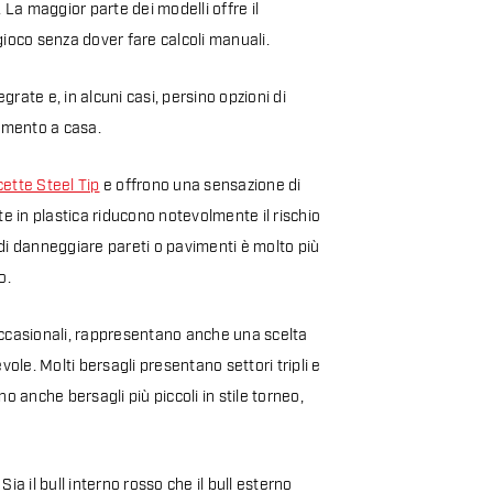
La maggior parte dei modelli offre il
ioco senza dover fare calcoli manuali.
rate e, in alcuni casi, persino opzioni di
enamento a casa.
cette Steel Tip
e offrono una sensazione di
te in plastica riducono notevolmente il rischio
hio di danneggiare pareti o pavimenti è molto più
o.
i occasionali, rappresentano anche una scelta
vole. Molti bersagli presentano settori tripli e
o anche bersagli più piccoli in stile torneo,
 Sia il bull interno rosso che il bull esterno