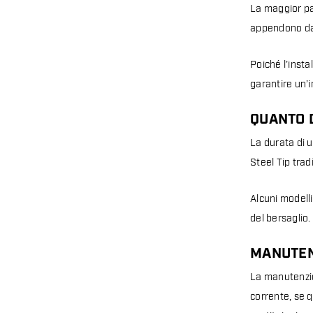
La maggior par
appendono dall
Poiché l’inst
garantire un’i
QUANTO 
La durata di u
Steel Tip tra
Alcuni modelli
del bersaglio.
MANUTEN
La manutenzion
corrente, se q