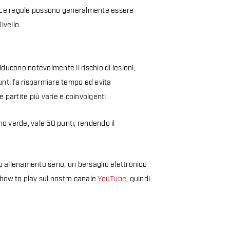
. Le regole possono generalmente essere
ivello.
riducono notevolmente il rischio di lesioni,
 punti fa risparmiare tempo ed evita
 partite più varie e coinvolgenti.
no verde, vale 50 punti, rendendo il
 o allenamento serio, un bersaglio elettronico
 how to play sul nostro canale
YouTube
, quindi