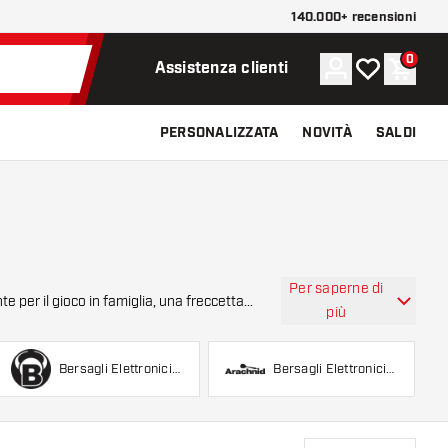
140.000+ recensioni
0
Account
La mia lista d
Carrel
Assistenza clienti
PERSONALIZZATA
NOVITÀ
SALDI
Per saperne di
e per il gioco in famiglia, una freccetta
più
Bersagli Elettronici
Bersagli Elettronici
Bull's Germany
Arachnid