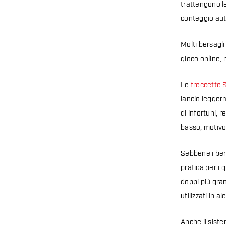
trattengono l
conteggio aut
Molti bersagli
gioco online, 
Le
freccette S
lancio leggerm
di infortuni, 
basso, motivo 
Sebbene i bers
pratica per i 
doppi più gran
utilizzati in 
Anche il siste