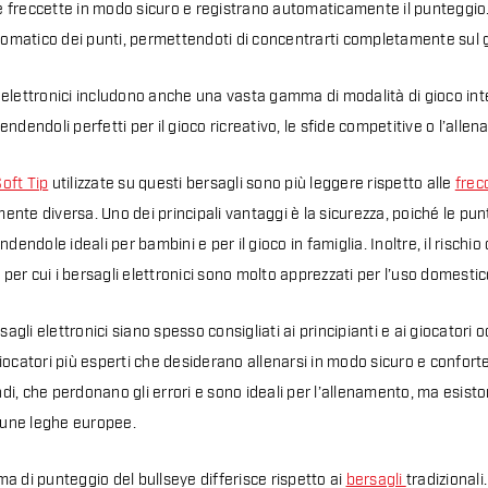
e freccette in modo sicuro e registrano automaticamente il punteggio. 
omatico dei punti, permettendoti di concentrarti completamente sul g
 elettronici includono anche una vasta gamma di modalità di gioco integ
rendendoli perfetti per il gioco ricreativo, le sfide competitive o l’all
oft Tip
utilizzate su questi bersagli sono più leggere rispetto alle
frec
ente diversa. Uno dei principali vantaggi è la sicurezza, poiché le pun
rendendole ideali per bambini e per il gioco in famiglia. Inoltre, il risc
per cui i bersagli elettronici sono molto apprezzati per l’uso domestic
agli elettronici siano spesso consigliati ai principianti e ai giocator
giocatori più esperti che desiderano allenarsi in modo sicuro e conforte
di, che perdonano gli errori e sono ideali per l’allenamento, ma esiston
alcune leghe europee.
ma di punteggio del bullseye differisce rispetto ai
bersagli
tradizionali.