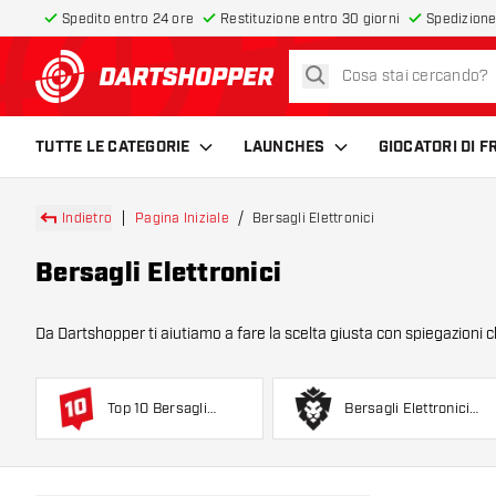
Spedito entro 24 ore
Restituzione entro 30 giorni
Spedizione
cerca
torna alla home page
TUTTE LE CATEGORIE
LAUNCHES
GIOCATORI DI 
Indietro
Pagina Iniziale
Bersagli Elettronici
Bersagli Elettronici
Da Dartshopper ti aiutiamo a fare la scelta giusta con spiegazioni ch
elettronica co
Top 10 Bersagli
Bersagli Elettronici
Elettronici
KOTO