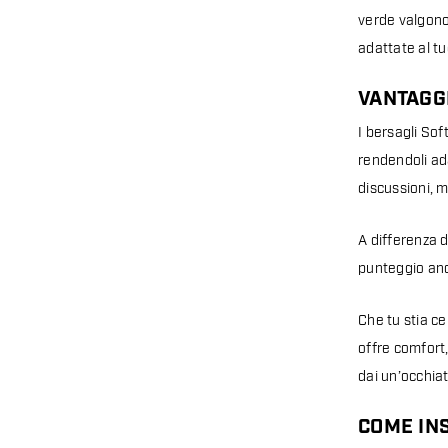
verde valgono
adattate al tuo
VANTAGGI
I bersagli Sof
rendendoli ada
discussioni, m
A differenza d
punteggio anc
Che tu stia ce
offre comfort
dai un’occhia
COME IN