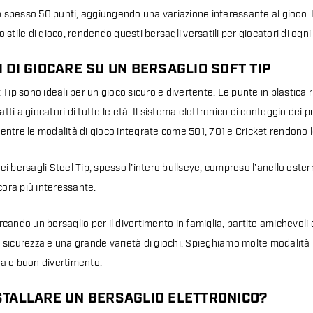
 spesso 50 punti, aggiungendo una variazione interessante al gioco
 stile di gioco, rendendo questi bersagli versatili per giocatori di ogni l
 DI GIOCARE SU UN BERSAGLIO SOFT TIP
t Tip sono ideali per un gioco sicuro e divertente. Le punte in plastica 
tti a giocatori di tutte le età. Il sistema elettronico di conteggio dei
entre le modalità di gioco integrate come 501, 701 e Cricket rendono le
ei bersagli Steel Tip, spesso l’intero bullseye, compreso l’anello ester
ora più interessante.
rcando un bersaglio per il divertimento in famiglia, partite amichevoli
, sicurezza e una grande varietà di giochi. Spieghiamo molte modalità
ta e buon divertimento.
STALLARE UN BERSAGLIO ELETTRONICO?