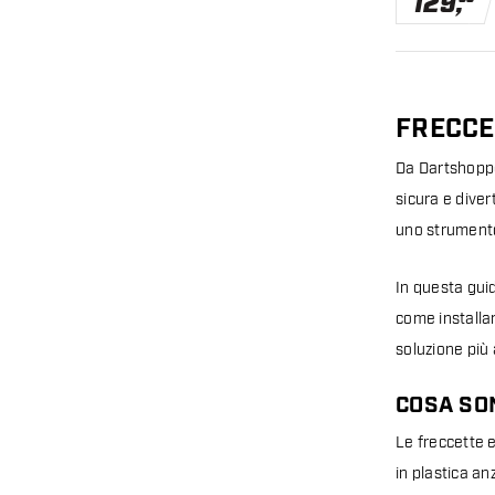
129
,
FRECCE
Da Dartshopper
sicura e diver
uno strumento 
In questa guid
come installar
soluzione più 
COSA SO
Le freccette 
in plastica an