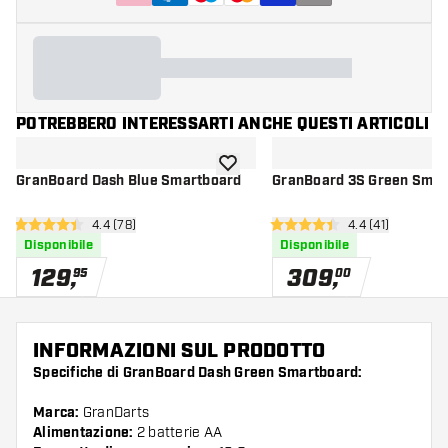
POTREBBERO INTERESSARTI ANCHE QUESTI ARTICOLI
aggiungi alla lista dei desideri
GranBoard Dash Blue Smartboard
GranBoard 3S Green Smar
apri pannello recensioni
4.4 (78)
apri pannello re
4.4 (41)
4.4 stelle di valutazione
4.4 stelle di valutazione
Disponibile
Disponibile
129
,
309
,
95
00
INFORMAZIONI SUL PRODOTTO
Specifiche di GranBoard Dash Green Smartboard:
Marca:
GranDarts
Alimentazione:
2 batterie AA