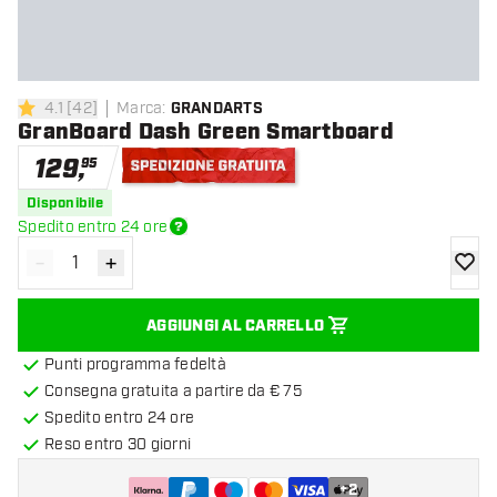
4.1
[
42
]
Marca
:
GRANDARTS
4.1 stelle di valutazione
GranBoard Dash Green Smartboard
129
,
95
Spedizione gratuita
Disponibile
Spedito entro 24 ore
-
+
Diminuisci quantità
Aumenta quantità
aggiung
AGGIUNGI AL CARRELLO
Punti programma fedeltà
Consegna gratuita a partire da € 75
Spedito entro 24 ore
Reso entro 30 giorni
+
2