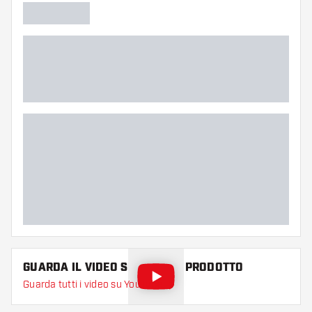
successivo, e iPod Touch: iPod Touch di quinta
generazione o successivo Smart TV
Compatibilità Android: Android OS: Versione 4.3
o successiva Google: Nexus 5, Nexus 7 *Solo
versione 2013 o successiva della serie Nexus
ASUS: MeMo Pad 7 ME170C, MeMO Pad 7
ME176C. Non compatibile con Amazon Fire
Il marchio GranDarts è fortemente legato ai suoi utenti e
all'intera comunità online di GranDarts. Se hai domande
riguardanti le impostazioni o ulteriori funzionalità del tuo
GranBoard, il team di supporto GranDarts è a tua
disposizione. Puoi contattare il team di supporto per
qualsiasi domanda all'indirizzo
support@gran-darts.com
.
GUARDA IL VIDEO SU QUESTO PRODOTTO
Guarda tutti i video su YouTube