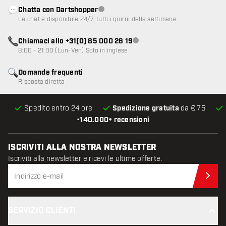
Chatta con Dartshopper
Servizio clienti non disponibile
La chat è disponibile 24/7, tutti i giorni della settimana
Chiamaci allo +31(0) 85 000 26 19
Servizio clienti non disponibile
8:00 - 21:00 (Lun-Ven) Solo in inglese
Domande frequenti
Risposta diretta
Spedito entro 24 ore
Spedizione gratuita
da € 75
•
140.000+ recensioni
ISCRIVITI ALLA NOSTRA NEWSLETTER
Iscriviti alla newsletter e ricevi le ultime offerte.
Iscr
SERVIZIO CLIENTI