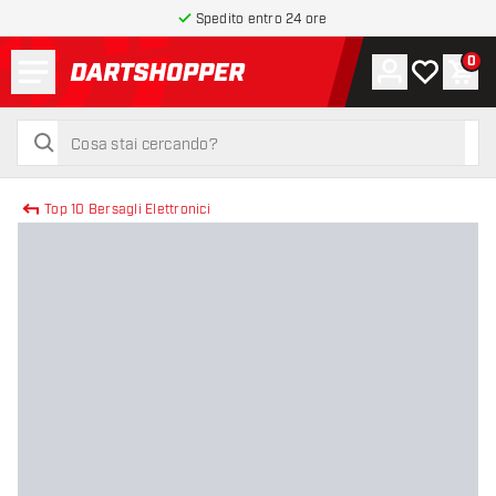
Spedito entro 24 ore
Menu
0
Account
La mia list
Carr
torna alla home page
cerca
cerca
Top 10 Bersagli Elettronici