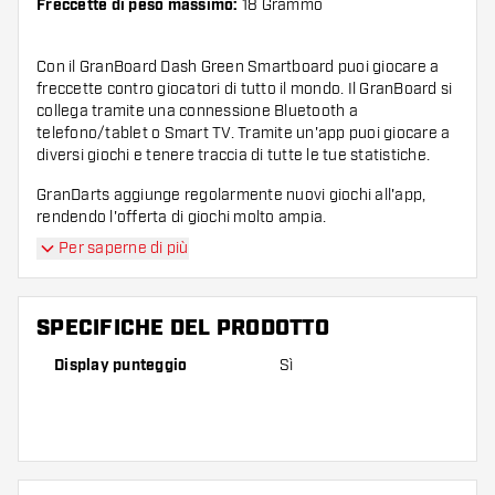
Freccette di peso massimo:
18 Grammo
Con il GranBoard Dash Green Smartboard puoi giocare a
freccette contro giocatori di tutto il mondo. Il GranBoard si
collega tramite una connessione Bluetooth a
telefono/tablet o Smart TV. Tramite un'app puoi giocare a
diversi giochi e tenere traccia di tutte le tue statistiche.
GranDarts aggiunge regolarmente nuovi giochi all'app,
rendendo l'offerta di giochi molto ampia.
Per saperne di più
Il GranBoard Dash Green Smartboard può essere utilizzato
anche offline, permettendoti di giocare a diversi giochi
contro il computer.
SPECIFICHE DEL PRODOTTO
Compatibilità
Display punteggio
Sì
Compatibilità: Bluetooth: deve avere Bluetooth
4.0 per connettersi con GRAN BOARD.
Compatibilità iOS: iOS: Successivo a iOS7
iPhone: iPhone 4s o successivo, iPad: iPad 3 o