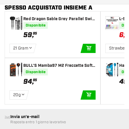
SPESSO ACQUISTATO INSIEME A
Red Dragon Sable Grey Parallel Swit
L-Sty
ch Point 90% Dartshopper Exclusives
Disponibile
Disp
- Freccette Steel Darts
59
,
6
,
95
88
21 Gram
Strawberr
AGGIUNGI AL CARR
BULL'S Mamba97 M2 Freccette Soft
Harr
Darts
rts
Disponibile
Disp
94
,
49
95
20g
AGGIUNGI AL CARR
Invia un'e-mail
Risposta entro 1 giorno lavorativo