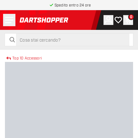
Spedito entro 24 ore
Menu
0
Account
La mia list
Carr
torna alla home page
cerca
cerca
Top 10 Accessori