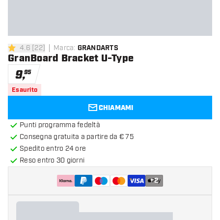
4.6
[
22
]
Marca
:
GRANDARTS
4.6 stelle di valutazione
GranBoard Bracket U-Type
9
,
95
Esaurito
CHIAMAMI
Punti programma fedeltà
Consegna gratuita a partire da € 75
Spedito entro 24 ore
Reso entro 30 giorni
+
2