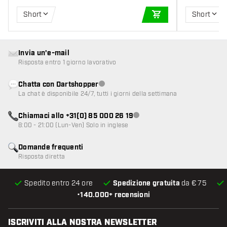
Short
Short
AGGIUNGI AL CARR
Invia un'e-mail
Risposta entro 1 giorno lavorativo
Chatta con Dartshopper
Servizio clienti non disponibile
La chat è disponibile 24/7, tutti i giorni della settimana
Chiamaci allo +31(0) 85 000 26 19
Servizio clienti non disponibile
8:00 - 21:00 (Lun-Ven) Solo in inglese
Domande frequenti
Risposta diretta
Spedito entro 24 ore
Spedizione gratuita
da € 75
•
140.000+ recensioni
ISCRIVITI ALLA NOSTRA NEWSLETTER