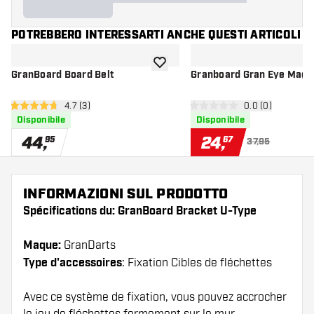
POTREBBERO INTERESSARTI ANCHE QUESTI ARTICOLI
aggiungi alla lista dei desideri
GranBoard Board Belt
Granboard Gran Eye Mag 
apri pannello recensioni
4.7 (3)
apri pannello re
0.0 (0)
4.7 stelle di valutazione
0 stelle di valutazione
Disponibile
Disponibile
44
,
24
,
95
67
37,95
INFORMAZIONI SUL PRODOTTO
Spécifications du: GranBoard Bracket U-Type
Maque:
GranDarts
Type d'accessoires
: Fixation Cibles de fléchettes
Avec ce système de fixation, vous pouvez accrocher