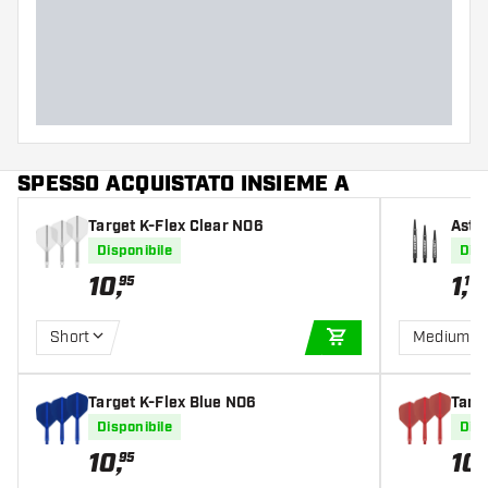
SPESSO ACQUISTATO INSIEME A
Target K-Flex Clear NO6
Asti
Disponibile
Disp
10
,
1
,
95
19
Short
Medium
AGGIUNGI AL CARR
Target K-Flex Blue NO6
Targ
Disponibile
Disp
10
,
10
,
95