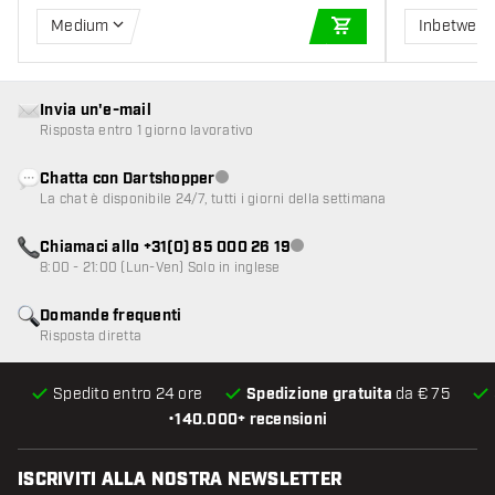
Medium
Inbetwee
AGGIUNGI AL CARR
Invia un'e-mail
Risposta entro 1 giorno lavorativo
Chatta con Dartshopper
Servizio clienti non disponibile
La chat è disponibile 24/7, tutti i giorni della settimana
Chiamaci allo +31(0) 85 000 26 19
Servizio clienti non disponibile
8:00 - 21:00 (Lun-Ven) Solo in inglese
Domande frequenti
Risposta diretta
Spedito entro 24 ore
Spedizione gratuita
da € 75
•
140.000+ recensioni
ISCRIVITI ALLA NOSTRA NEWSLETTER