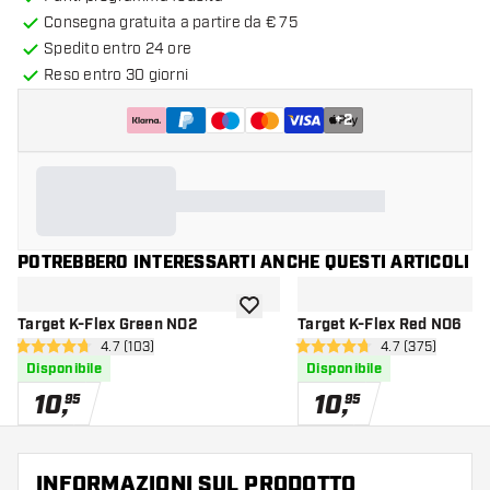
Consegna gratuita a partire da € 75
Spedito entro 24 ore
Reso entro 30 giorni
+
2
POTREBBERO INTERESSARTI ANCHE QUESTI ARTICOLI
aggiungi alla lista dei desideri
Target K-Flex Green NO2
Target K-Flex Red NO6
apri pannello recensioni
4.7 (103)
apri pannello r
4.7 (375)
4.7 stelle di valutazione
4.7 stelle di valutazione
Disponibile
Disponibile
10
,
10
,
95
95
INFORMAZIONI SUL PRODOTTO