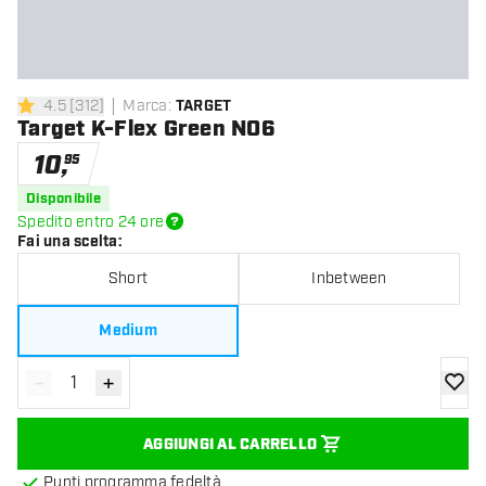
4.5
[
312
]
Marca
:
TARGET
4.5 stelle di valutazione
Target K-Flex Green NO6
10
,
95
Disponibile
Spedito entro 24 ore
Fai una scelta
:
Short
Inbetween
Medium
-
+
Diminuisci quantità
Aumenta quantità
aggiung
AGGIUNGI AL CARRELLO
Punti programma fedeltà