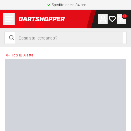
Spedito entro 24 ore
Menu
0
Account
La mia list
Carr
torna alla home page
cerca
cerca
Top 10 Alette