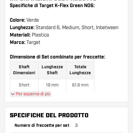
Specifiche di Target K-Flex Green NO6:
Colore:
Verde
Lunghezze:
Standard 6, Medium, Short, Inbetween
Materiali:
Plastica
Marca:
Target
Dimensione di Set combinato per freccette:
Shaft
Lunghezze
Totale
Dimensioni
Shaft
Lunghezze
Short
19 mm
61.6 mm
Per saperne di più
Inbetween
26 mm
68.6 mm
Medium
33 mm
75.6 mm
SPECIFICHE DEL PRODOTTO
Numero di freccette per set
3
Confezione da 3 pezzi.