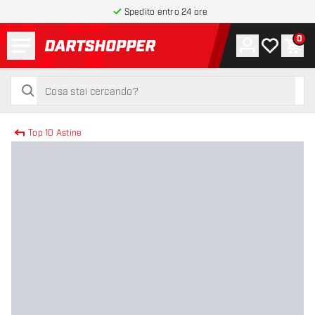
Spedito entro 24 ore
Menu
0
Account
La mia list
Carr
torna alla home page
cerca
cerca
Top 10 Astine