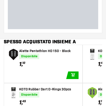
SPESSO ACQUISTATO INSIEME A
Alette Pentathlon HD 150 - Black
KOTO
Disponibile
Disp
1
,
1
,
10
45
AGGIUNGI AL CARR
KOTO Rubber Dart O-Rings 30pcs
Alet
Disponibile
Disp
1
,
1
,
45
10