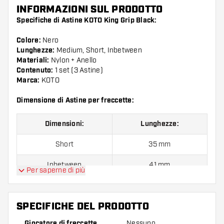
INFORMAZIONI SUL PRODOTTO
Specifiche di Astine KOTO King Grip Black:
Colore:
Nero
Lunghezze:
Medium, Short, Inbetween
Materiali:
Nylon + Anello
Contenuto:
1 set (3 Astine)
Marca:
KOTO
Dimensione di Astine per freccette:
Dimensioni:
Lunghezze:
Short
35 mm
Inbetween
41 mm
Per saperne di più
Medium
48 mm
SPECIFICHE DEL PRODOTTO
Confezione da 3 pezzi.
Giocatore di freccette
Nessuno