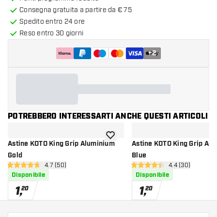
Consegna gratuita a partire da € 75
Spedito entro 24 ore
Reso entro 30 giorni
+
2
POTREBBERO INTERESSARTI ANCHE QUESTI ARTICOLI
aggiungi alla lista dei desideri
Astine KOTO King Grip Aluminium
Astine KOTO King Grip Al
Gold
Blue
apri pannello recensioni
4.7 (50)
apri pannello re
4.4 (30)
4.7 stelle di valutazione
4.4 stelle di valutazione
Disponibile
Disponibile
1
,
1
,
20
20