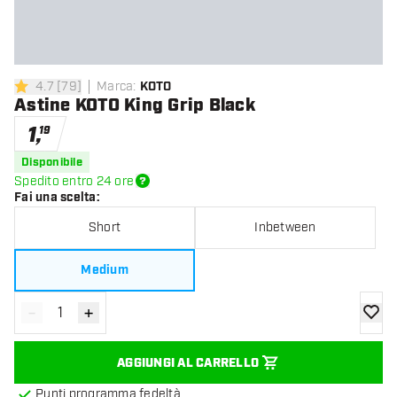
4.7
[
79
]
Marca
:
KOTO
4.7 stelle di valutazione
Astine KOTO King Grip Black
1
,
19
Disponibile
Spedito entro 24 ore
Fai una scelta
:
Short
Inbetween
Medium
-
+
Diminuisci quantità
Aumenta quantità
aggiung
AGGIUNGI AL CARRELLO
Punti programma fedeltà