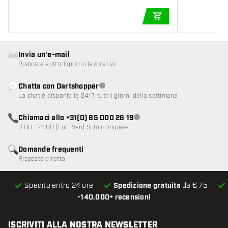
AGGIUNGI AL CARR
Invia un'e-mail
Risposta entro 1 giorno lavorativo
Chatta con Dartshopper
Servizio clienti non disponibile
La chat è disponibile 24/7, tutti i giorni della settimana
Chiamaci allo +31(0) 85 000 26 19
Servizio clienti non disponibile
8:00 - 21:00 (Lun-Ven) Solo in inglese
Domande frequenti
Risposta diretta
Spedito entro 24 ore
Spedizione gratuita
da € 75
•
140.000+ recensioni
ISCRIVITI ALLA NOSTRA NEWSLETTER