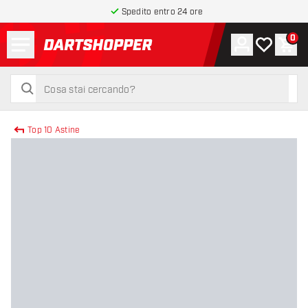
Spedito entro 24 ore
Menu
0
Account
La mia list
Carr
torna alla home page
cerca
cerca
Top 10 Astine