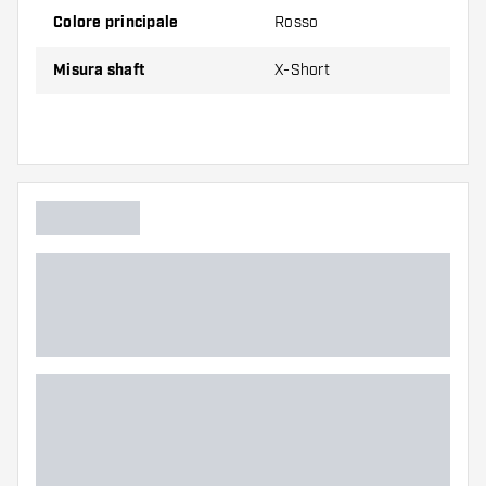
Colore principale
Rosso
Confezione da 3 pezzi.
Misura shaft
X-Short
Suggerimento di Dartshopper!
Assicuratevi di avere a portata di mano un gran
numero di alette e di astine. Questi possono
danneggiarsi o rompersi con l'uso.
Provate un astine di dimensioni diverse per
scoprire quale variante vi si addice di più!