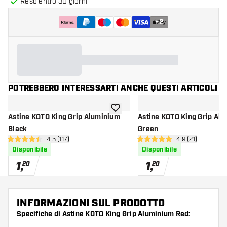
Reso entro 30 giorni
+
2
POTREBBERO INTERESSARTI ANCHE QUESTI ARTICOLI
aggiungi alla lista dei desideri
Astine KOTO King Grip Aluminium
Astine KOTO King Grip Al
Black
Green
apri pannello recensioni
4.5 (117)
apri pannello re
4.9 (21)
4.5 stelle di valutazione
4.9 stelle di valutazione
Disponibile
Disponibile
1
,
1
,
20
20
INFORMAZIONI SUL PRODOTTO
Specifiche di Astine KOTO King Grip Aluminium Red: