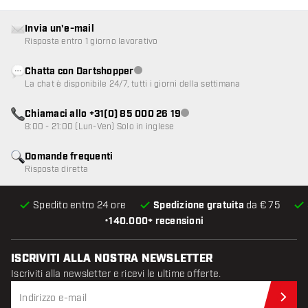
Invia un'e-mail
Risposta entro 1 giorno lavorativo
Chatta con Dartshopper
Servizio clienti non disponibile
La chat è disponibile 24/7, tutti i giorni della settimana
Chiamaci allo +31(0) 85 000 26 19
Servizio clienti non disponibile
8:00 - 21:00 (Lun-Ven) Solo in inglese
Domande frequenti
Risposta diretta
Spedito entro 24 ore
Spedizione gratuita
da € 75
•
140.000+ recensioni
ISCRIVITI ALLA NOSTRA NEWSLETTER
Iscriviti alla newsletter e ricevi le ultime offerte.
Iscr