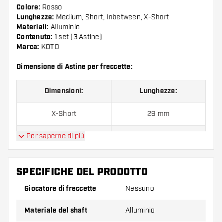
Colore:
Rosso
Lunghezze:
Medium, Short, Inbetween, X-Short
Materiali:
Alluminio
Contenuto:
1 set (3 Astine)
Marca:
KOTO
Dimensione di Astine per freccette:
Dimensioni:
Lunghezze:
X-Short
29 mm
Per saperne di più
Short
35 mm
Inbetween
41 mm
SPECIFICHE DEL PRODOTTO
Medium
47 mm
Giocatore di freccette
Nessuno
Long
53 mm
Materiale del shaft
Alluminio