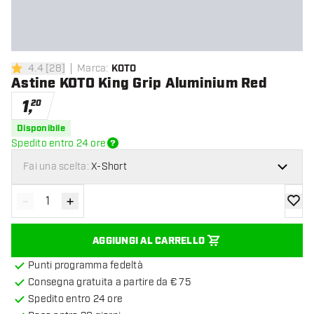
4.4
[
28
]
Marca
:
KOTO
4.4 stelle di valutazione
Astine KOTO King Grip Aluminium Red
1
,
20
Disponibile
Spedito entro 24 ore
Fai una scelta:
X-Short
-
+
Diminuisci quantità
Aumenta quantità
aggiung
AGGIUNGI AL CARRELLO
Punti programma fedeltà
Consegna gratuita a partire da € 75
Spedito entro 24 ore