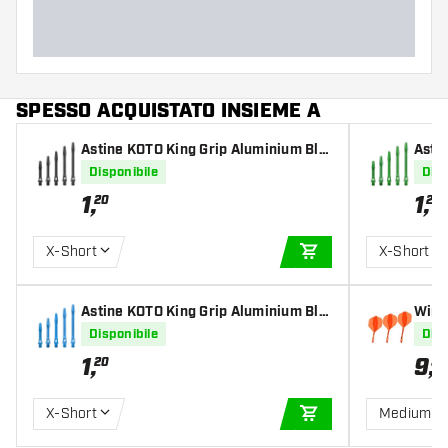
SPESSO ACQUISTATO INSIEME A
Astine KOTO King Grip Aluminium Bla
Asti
ck
en
Disponibile
Disp
1
,
1
,
20
20
X-Short
X-Short
AGGIUNGI AL CARR
Astine KOTO King Grip Aluminium Blu
Winm
e
Disponibile
Disp
1
,
9
,
20
50
X-Short
Medium
AGGIUNGI AL CARR