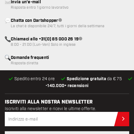
Invia un'e-mail
Risposta entro 1 giorno lavorativo
Chatta con Dartshopper
Servizio clienti non disponibile
La chat è disponibile 24/7, tutti i giorni della settimana
Chiamaci allo +31(0) 85 000 26 19
Servizio clienti non disponibile
8:00 - 21:00 (Lun-Ven) Solo in inglese
Domande frequenti
Risposta diretta
Spedito entro 24 ore
Spedizione gratuita
da € 75
•
140.000+ recensioni
ISCRIVITI ALLA NOSTRA NEWSLETTER
Iscriviti alla newsletter e ricevi le ultime offerte.
Iscr