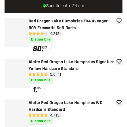
Spedito entro 24 ore
Red Dragon Luke Humphries TX4 Avenger
aggiun
90% Freccette Soft Darts
apri pannello recensioni
4.3 (3)
4.3 stelle di valutazione
Disponibile
80
,
00
Alette Red Dragon Luke Humphries Signature
aggiun
Yellow Hardcore Standard
apri pannello recensioni
5.0 (4)
5 stelle di valutazione
Disponibile
1
,
65
Alette Red Dragon Luke Humphries WC
aggiun
Hardcore Standard
apri pannello recensioni
4.7 (3)
4.7 stelle di valutazione
Disponibile