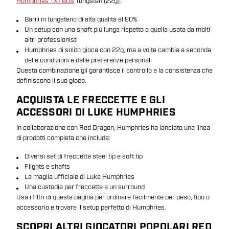
Humphries TX1 90%
Tungsten (22g):
Barili in tungsteno di alta qualità al 90%
Un setup con una shaft più lunga rispetto a quella usata da molti
altri professionisti
Humphries di solito gioca con 22g, ma a volte cambia a seconda
delle condizioni e delle preferenze personali
Questa combinazione gli garantisce il controllo e la consistenza che
definiscono il suo gioco.
ACQUISTA LE FRECCETTE E GLI
ACCESSORI DI LUKE HUMPHRIES
In collaborazione con Red Dragon, Humphries ha lanciato una linea
di prodotti completa che include:
Diversi set di freccette steel tip e soft tip
Flights e shafts
La maglia ufficiale di Luke Humphries
Una custodia per freccette e un surround
Usa i filtri di questa pagina per ordinare facilmente per peso, tipo o
accessorio e trovare il setup perfetto di Humphries.
SCOPRI ALTRI GIOCATORI POPOLARI RED