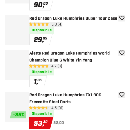
90
,
00
Red Dragon Luke Humphries Super Tour Case
aggiun
apri pannello recensioni
5.0 (4)
5 stelle di valutazione
Disponibile
29
,
95
Alette Red Dragon Luke Humphries World
aggiun
Champion Blue & White Yin Yang
apri pannello recensioni
4.7 (3)
4.7 stelle di valutazione
Disponibile
1
,
95
Red Dragon Luke Humphries TX1 90%
aggiun
Freccette Steel Darts
apri pannello recensioni
4.5 (91)
4.5 stelle di valutazione
Disponibile
-
35
%
53
,
30
82,00