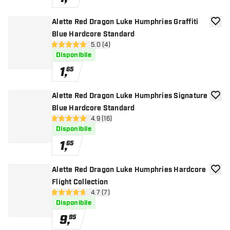
Alette Red Dragon Luke Humphries Graffiti
aggiun
Blue Hardcore Standard
apri pannello recensioni
5.0 (4)
5 stelle di valutazione
Disponibile
1
,
65
Alette Red Dragon Luke Humphries Signature
aggiun
Blue Hardcore Standard
apri pannello recensioni
4.9 (16)
4.9 stelle di valutazione
Disponibile
1
,
65
Alette Red Dragon Luke Humphries Hardcore
aggiun
Flight Collection
apri pannello recensioni
4.7 (7)
4.7 stelle di valutazione
Disponibile
9
,
95