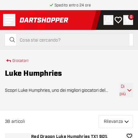
Spedito entro 24 ore
Menu
0
Account
La mia list
Carr
torna alla home page
cerca
cerca
Giocatori
Luke Humphries
Di
Scopri Luke Humphries, uno dei migliori giocatori del
più
mondo. Campione del Mondo nel 2024, Humphries è
conosciuto per il suo stile di gioco calmo, la sua incredibile
costanza e le sue prestazioni impre
38
articoli
Rilevanza
Red Dragon Luke Humphries TX1 90%