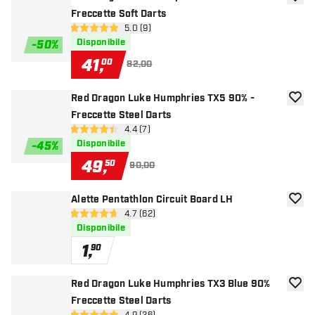
aggiun
Freccette Soft Darts
apri pannello recensioni
5.0 (9)
5 stelle di valutazione
Disponibile
-
50
%
41
,
00
82,00
Red Dragon Luke Humphries TX5 90% -
aggiun
Freccette Steel Darts
apri pannello recensioni
4.4 (7)
4.4 stelle di valutazione
Disponibile
-
45
%
49
,
50
90,00
Alette Pentathlon Circuit Board LH
aggiun
apri pannello recensioni
4.7 (62)
4.7 stelle di valutazione
Disponibile
1
,
90
Red Dragon Luke Humphries TX3 Blue 90%
aggiun
Freccette Steel Darts