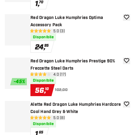
1
,
70
Red Dragon Luke Humphries Optima
aggiun
Accessory Pack
apri pannello recensioni
5.0 (3)
5 stelle di valutazione
Disponibile
24
,
95
Red Dragon Luke Humphries Prestige 90%
aggiun
Freccette Steel Darts
apri pannello recensioni
4.0 (17)
4 stelle di valutazione
Disponibile
-
45
%
56
,
10
102,00
Alette Red Dragon Luke Humphries Hardcore
aggiun
Cool Hand Grey & White
apri pannello recensioni
5.0 (8)
5 stelle di valutazione
Disponibile
1
,
65