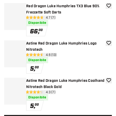
Red Dragon Luke Humphries TX3 Blue 90%
aggiun
Freccette Soft Darts
apri pannello recensioni
4.7 (7)
4.7 stelle di valutazione
Disponibile
66
,
00
Astine Red Dragon Luke Humphries Logo
aggiun
Nitrotech
apri pannello recensioni
4.6 (13)
4.6 stelle di valutazione
Disponibile
5
,
00
Astine Red Dragon Luke Humphries Coolhand
aggiun
Nitrotech Black Gold
apri pannello recensioni
4.3 (7)
4.3 stelle di valutazione
Disponibile
5
,
00