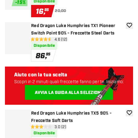
Disponibile
-
15
%
16
,
95
20,00
Red Dragon Luke Humphries TX1 Pioneer
aggiun
Switch Point 90% - Freccette Steel Darts
apri pannello recensioni
4.6 (12)
4.6 stelle di valutazione
Disponibile
86
,
95
Aiuto con la tua scelta
Scopri in 2 minuti quali freccette fanno per te. Iniziamo:
AVVIA LA GUIDA ALLA SELEZIONE
Red Dragon Luke Humphries TX5 90% -
aggiun
Freccette Soft Darts
apri pannello recensioni
3.0 (2)
3 stelle di valutazione
Disponibile