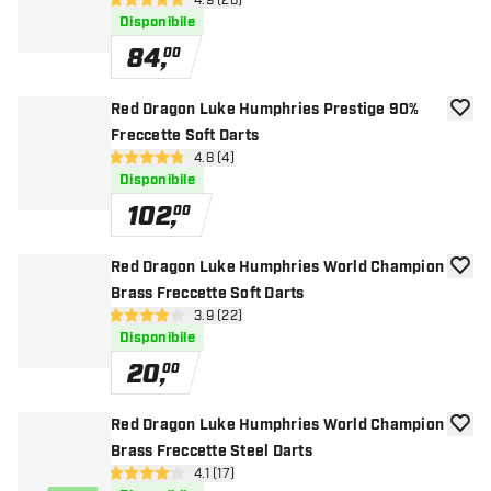
apri pannello recensioni
4.9 (26)
4.9 stelle di valutazione
Disponibile
84
,
00
Red Dragon Luke Humphries Prestige 90%
aggiun
Freccette Soft Darts
apri pannello recensioni
4.8 (4)
4.8 stelle di valutazione
Disponibile
102
,
00
Red Dragon Luke Humphries World Champion
aggiun
Brass Freccette Soft Darts
apri pannello recensioni
3.9 (22)
3.9 stelle di valutazione
Disponibile
20
,
00
Red Dragon Luke Humphries World Champion
aggiun
Brass Freccette Steel Darts
apri pannello recensioni
4.1 (17)
4.1 stelle di valutazione