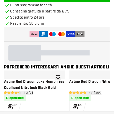
Punti programma fedeltà
Consegna gratuita a partire da € 75
Spedito entro 24 ore
Reso entro 30 giorni
+
2
POTREBBERO INTERESSARTI ANCHE QUESTI ARTICOLI
aggiungi alla lista dei desideri
Astine Red Dragon Luke Humphries
Astine Red Dragon Nitrote
Coolhand Nitrotech Black Gold
apri pannello recensioni
4.3 (7)
apri pannello r
4.8 (365)
4.3 stelle di valutazione
4.8 stelle di valutazione
Disponibile
Disponibile
5
,
3
,
00
45