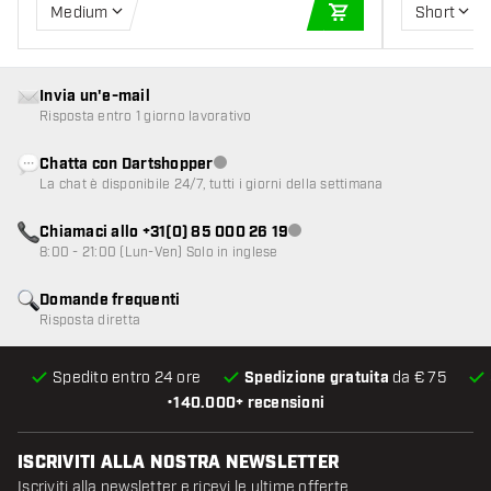
Medium
Short
AGGIUNGI AL CARR
Invia un'e-mail
Risposta entro 1 giorno lavorativo
Chatta con Dartshopper
Servizio clienti non disponibile
La chat è disponibile 24/7, tutti i giorni della settimana
Chiamaci allo +31(0) 85 000 26 19
Servizio clienti non disponibile
8:00 - 21:00 (Lun-Ven) Solo in inglese
Domande frequenti
Risposta diretta
Spedito entro 24 ore
Spedizione gratuita
da € 75
•
140.000+ recensioni
ISCRIVITI ALLA NOSTRA NEWSLETTER
Iscriviti alla newsletter e ricevi le ultime offerte.