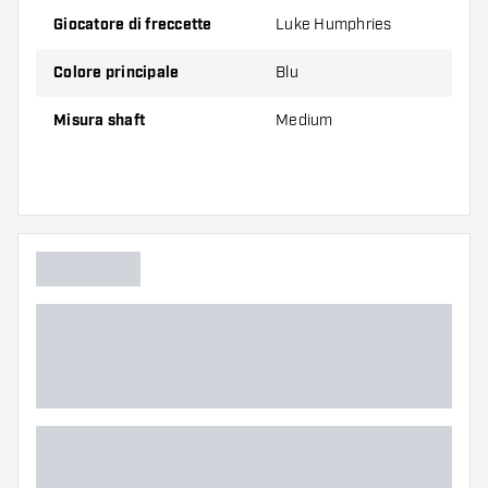
Medium
42 mm
Giocatore di freccette
Luke Humphries
Colore principale
Blu
Confezione da 3 pezzi.
Misura shaft
Medium
Suggerimento di Dartshopper!
Assicuratevi di avere a portata di mano un gran
numero di alette e di astine. Questi possono
danneggiarsi o rompersi con l'uso.
Provate un astine di dimensioni diverse per
scoprire quale variante vi si addice di piu?!