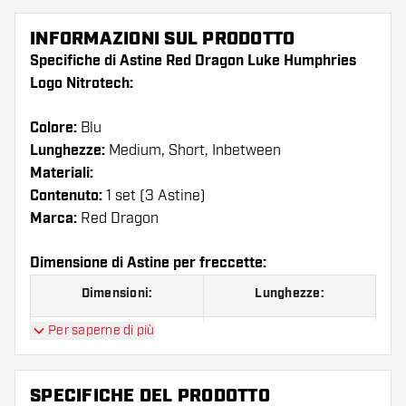
INFORMAZIONI SUL PRODOTTO
Specifiche di Astine Red Dragon Luke Humphries
Logo Nitrotech:
Colore:
Blu
Lunghezze:
Medium, Short, Inbetween
Materiali:
Contenuto:
1 set (3 Astine)
Marca:
Red Dragon
Dimensione di Astine per freccette:
Dimensioni:
Lunghezze:
Per saperne di più
Short
36 mm
Inbetween
39 mm
SPECIFICHE DEL PRODOTTO