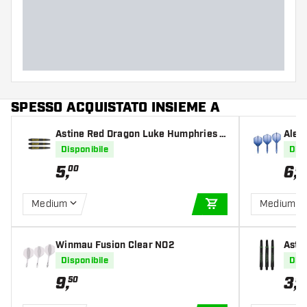
SPESSO ACQUISTATO INSIEME A
Astine Red Dragon Luke Humphries C
Alet
oolhand Nitrotech Black Gold
Disponibile
Disp
5
,
6
,
00
95
Medium
Medium
AGGIUNGI AL CARR
Winmau Fusion Clear NO2
Asti
een
Disponibile
Disp
9
,
3
,
50
95