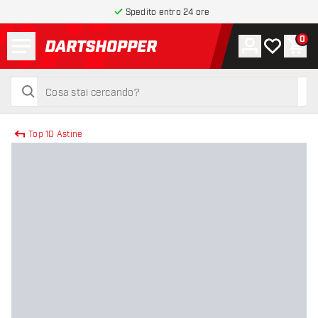
Spedito entro 24 ore
Menu
0
Account
La mia list
Carr
torna alla home page
cerca
cerca
Top 10 Astine