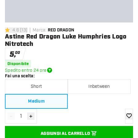
4.6
[
13
]
Marca
:
RED DRAGON
4.6 stelle di valutazione
Astine Red Dragon Luke Humphries Logo
Nitrotech
5
,
00
Disponibile
Spedito entro 24 ore
Fai una scelta
:
Short
Inbetween
Medium
-
+
Diminuisci quantità
Aumenta quantità
aggiung
AGGIUNGI AL CARRELLO