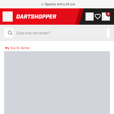
Spedito entro 24 ore
Menu
0
Account
La mia list
Carr
torna alla home page
cerca
cerca
Top 10 Astine