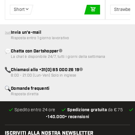
Short
Strawberr
AGGIUNGI AL CARR
Invia un'e-mail
Risposta entro 1 giorno lavorativo
Chatta con Dartshopper
Servizio clienti non disponibile
La chat è disponibile 24/7, tutti i giorni della settimana
Chiamaci allo +31(0) 85 000 26 19
Servizio clienti non disponibile
8:00 - 21:00 (Lun-Ven) Solo in inglese
Domande frequenti
Risposta diretta
Spedito entro 24 ore
Spedizione gratuita
da € 75
•
140.000+ recensioni
ISCRIVITI ALLA NOSTRA NEWSLETTER