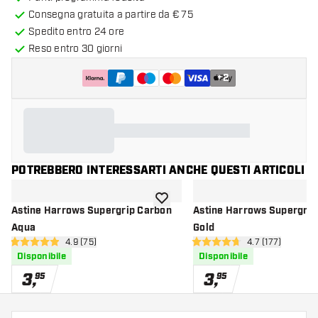
Consegna gratuita a partire da € 75
Spedito entro 24 ore
Reso entro 30 giorni
+
2
POTREBBERO INTERESSARTI ANCHE QUESTI ARTICOLI
aggiungi alla lista dei desideri
Astine Harrows Supergrip Carbon
Astine Harrows Supergrip
Aqua
Gold
apri pannello recensioni
4.9 (75)
apri pannello r
4.7 (177)
4.9 stelle di valutazione
4.7 stelle di valutazione
Disponibile
Disponibile
3
,
3
,
95
95