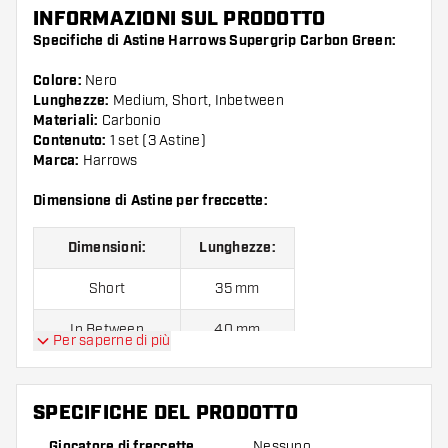
INFORMAZIONI SUL PRODOTTO
Specifiche di Astine Harrows Supergrip Carbon Green:
Colore:
Nero
Lunghezze:
Medium, Short, Inbetween
Materiali:
Carbonio
Contenuto:
1 set (3 Astine)
Marca:
Harrows
Dimensione di Astine per freccette:
Dimensioni:
Lunghezze:
Short
35 mm
In Between
40 mm
Per saperne di più
Medium
45 mm
SPECIFICHE DEL PRODOTTO
Confezione da 3 pezzi.
Giocatore di freccette
Nessuno