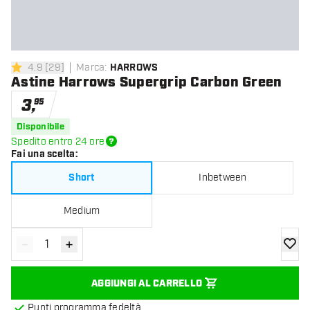
4.9
[
29
]
Marca
:
HARROWS
4.9 stelle di valutazione
Astine Harrows Supergrip Carbon Green
3
,
95
Disponibile
Spedito entro 24 ore
Fai una scelta
:
Short
Inbetween
Medium
-
+
Diminuisci quantità
Aumenta quantità
aggiung
AGGIUNGI AL CARRELLO
Punti programma fedeltà