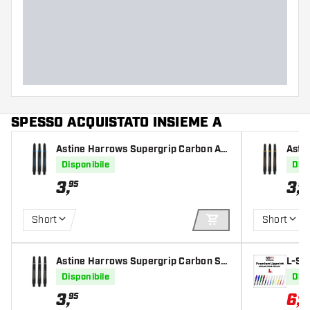
SPESSO ACQUISTATO INSIEME A
Astine Harrows Supergrip Carbon Aq
Asti
ua
d
Disponibile
Disp
3
,
3
,
95
95
Short
Short
AGGIUNGI AL CARR
Astine Harrows Supergrip Carbon Sil
L-Sty
ver
Disponibile
Disp
3
,
6
,
95
88