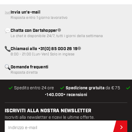
Invia un'e-mail
Risposta entro 1 giorno lavorativo
Chatta con Dartshopper
Servizio clienti non disponibile
La chat è disponibile 24/7, tutti i giorni della settimana
Chiamaci allo +31(0) 85 000 26 19
Servizio clienti non disponibile
8:00 - 21:00 (Lun-Ven) Solo in inglese
Domande frequenti
Risposta diretta
Spedito entro 24 ore
Spedizione gratuita
da € 75
•
140.000+ recensioni
ISCRIVITI ALLA NOSTRA NEWSLETTER
Iscriviti alla newsletter e ricevi le ultime offerte.
Iscr