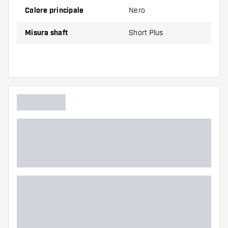
Colore principale
Nero
Suggerimento di Dartshopper!
Misura shaft
Short Plus
Assicuratevi di avere a portata di mano un gran
numero di alette e di astine. Questi possono
danneggiarsi o rompersi con l'uso.
Provate un astine di dimensioni diverse per
scoprire quale variante vi si addice di più!