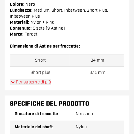
Colore:
Nero
Lunghezze:
Medium, Short, Inbetween, Short Plus,
Inbetween Plus
Materiali:
Nylon + Ring
Contenuto:
3 sets (9 Astine)
Marca:
Target
Dimensione di Astine per freccette:
Short
34 mm
Short plus
37,5 mm
Per saperne di più
Inbetween
41 mm
Inbetween plus
44,5 mm
SPECIFICHE DEL PRODOTTO
Medium
48 mm
Giocatore di freccette
Nessuno
Materiale del shaft
Nylon
Confezione da 9 pezzi.