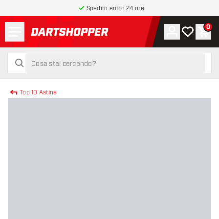
Spedito entro 24 ore
Menu
0
Account
La mia list
Carr
torna alla home page
cerca
cerca
Top 10 Astine