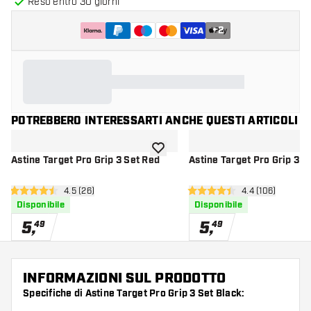
Reso entro 30 giorni
+
2
POTREBBERO INTERESSARTI ANCHE QUESTI ARTICOLI
aggiungi alla lista dei desideri
Astine Target Pro Grip 3 Set Red
Astine Target Pro Grip 3 S
apri pannello recensioni
4.5 (26)
apri pannello r
4.4 (106)
4.5 stelle di valutazione
4.4 stelle di valutazione
Disponibile
Disponibile
5
,
5
,
49
49
INFORMAZIONI SUL PRODOTTO
Specifiche di Astine Target Pro Grip 3 Set Black: