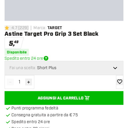
4.7
[
229
]
Marca
:
TARGET
4.7 stelle di valutazione
Astine Target Pro Grip 3 Set Black
5
,
49
Disponibile
Spedito entro 24 ore
Fai una scelta:
Short Plus
-
+
Diminuisci quantità
Aumenta quantità
aggiung
AGGIUNGI AL CARRELLO
Punti programma fedeltà
Consegna gratuita a partire da € 75
Spedito entro 24 ore