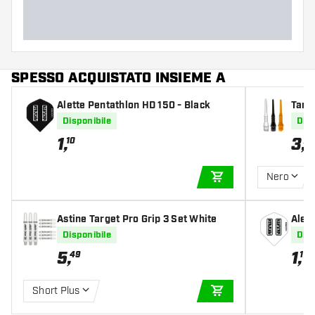
SPESSO ACQUISTATO INSIEME A
Alette Pentathlon HD 150 - Black
Targe
Disponibile
Disp
1
,
3
,
10
75
Nero
AGGIUNGI AL CARR
Astine Target Pro Grip 3 Set White
Alet
Disponibile
Disp
5
,
1
,
49
10
Short Plus
AGGIUNGI AL CARR