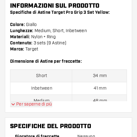
INFORMAZIONI SUL PRODOTTO
Specifiche di Astine Target Pro Grip 3 Set Yellow:
Colore:
Giallo
Lunghezze:
Medium, Short, Inbetween
Materiali:
Nylon + Ring
Contenuto:
3 sets (9 Astine)
Marca:
Target
Dimensione di Astine per freccette:
Short
34 mm
Inbetween
41 mm
Medium
48 mm
Per saperne di più
Confezione da 9 pezzi.
SPECIFICHE DEL PRODOTTO
Suggerimento di Dartshopper!
Giocatore di freccette
Nessuno