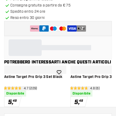
Consegna gratuita a partire da € 75
Spedito entro 24 ore
Reso entro 30 giorni
+
2
POTREBBERO INTERESSARTI ANCHE QUESTI ARTICOLI
aggiungi alla lista dei desideri
Astine Target Pro Grip 3 Set Black
Astine Target Pro Grip 3 S
apri pannello recensioni
4.7 (229)
apri pannello re
4.8 (6)
4.7 stelle di valutazione
4.8 stelle di valutazione
Disponibile
Disponibile
5
,
5
,
49
49