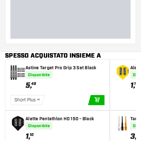
SPESSO ACQUISTATO INSIEME A
Astine Target Pro Grip 3 Set Black
Alett
Disponibile
Disp
5
,
1
,
49
10
Short Plus
AGGIUNGI AL CARR
Alette Pentathlon HD 150 - Black
Targe
Disponibile
Disp
1
,
3
,
10
75