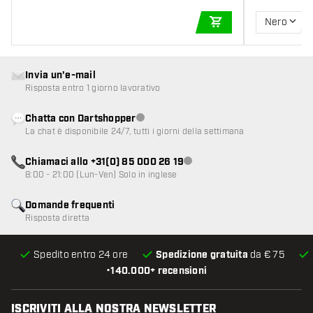
Nero
AGGIUNGI AL CARR
Invia un'e-mail
Risposta entro 1 giorno lavorativo
Chatta con Dartshopper
Servizio clienti non disponibile
La chat è disponibile 24/7, tutti i giorni della settimana
Chiamaci allo +31(0) 85 000 26 19
Servizio clienti non disponibile
8:00 - 21:00 (Lun-Ven) Solo in inglese
Domande frequenti
Risposta diretta
Spedito entro 24 ore
Spedizione gratuita
da € 75
•
140.000+ recensioni
ISCRIVITI ALLA NOSTRA NEWSLETTER