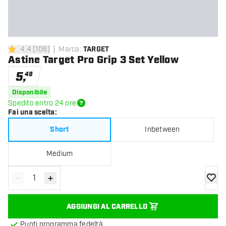
4.4
[
106
]
Marca
:
TARGET
4.4 stelle di valutazione
Astine Target Pro Grip 3 Set Yellow
5
,
49
Disponibile
Spedito entro 24 ore
Fai una scelta
:
Short
Inbetween
Medium
-
+
Diminuisci quantità
Aumenta quantità
aggiung
AGGIUNGI AL CARRELLO
Punti programma fedeltà