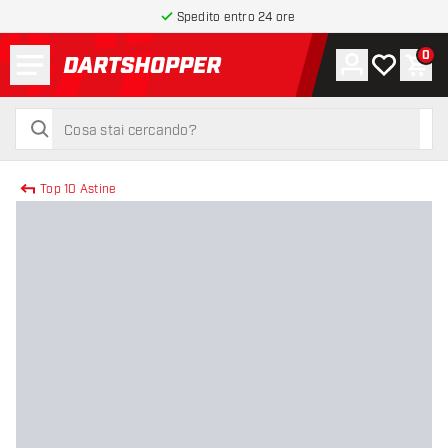
Spedito entro 24 ore
Menu
0
Account
La mia list
Carr
torna alla home page
cerca
cerca
Top 10 Astine