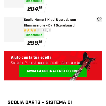
Disponibile
204
,
95
Scolia Home 2 Kit di Upgrade con
aggiun
Illuminazione - Dart Scoreboard
apri pannello recensioni
3.7 (3)
3.7 stelle di valutazione
Disponibile
299
,
95
Aiuto con la tua scelta
Scopri in 2 minuti quali freccette fanno per te. Iniziamo:
AVVIA LA GUIDA ALLA SELEZIONE
SCOLIA DARTS – SISTEMA DI