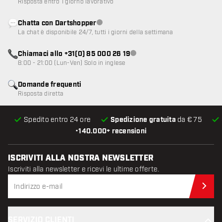
Risposta entro 1 giorno lavorativo
Chatta con Dartshopper
Servizio clienti non disponibile
La chat è disponibile 24/7, tutti i giorni della settimana
Chiamaci allo +31(0) 85 000 26 19
Servizio clienti non disponibile
8:00 - 21:00 (Lun-Ven) Solo in inglese
Domande frequenti
Risposta diretta
Spedito entro 24 ore
Spedizione gratuita
da € 75
•
140.000+ recensioni
ISCRIVITI ALLA NOSTRA NEWSLETTER
Iscriviti alla newsletter e ricevi le ultime offerte.
Iscr
SERVIZIO CLIENTI