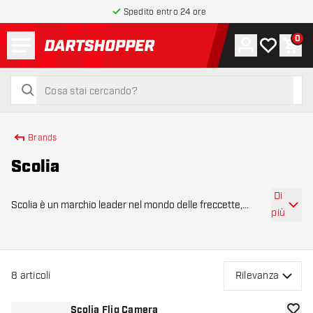
Spedito entro 24 ore
Menu
0
Account
La mia list
Carr
torna alla home page
cerca
cerca
Brands
Scolia
Di
Scolia è un marchio leader nel mondo delle freccette,
più
interamente dedicato ai sistemi di punteggio automatico .
Fin dalla sua fondazione, Scolia ha ottenuto un’ottima
reputazione grazie alla combina
8
articoli
Rilevanza
Scolia Fliq Camera