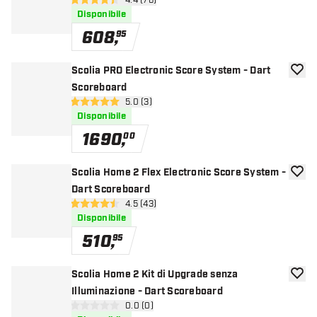
apri pannello recensioni
4.4 (76)
4.4 stelle di valutazione
Disponibile
608
,
95
Scolia PRO Electronic Score System - Dart
aggiun
Scoreboard
apri pannello recensioni
5.0 (3)
5 stelle di valutazione
Disponibile
1690
,
00
Scolia Home 2 Flex Electronic Score System -
aggiun
Dart Scoreboard
apri pannello recensioni
4.5 (43)
4.5 stelle di valutazione
Disponibile
510
,
95
Scolia Home 2 Kit di Upgrade senza
aggiun
Illuminazione - Dart Scoreboard
apri pannello recensioni
0.0 (0)
0 stelle di valutazione