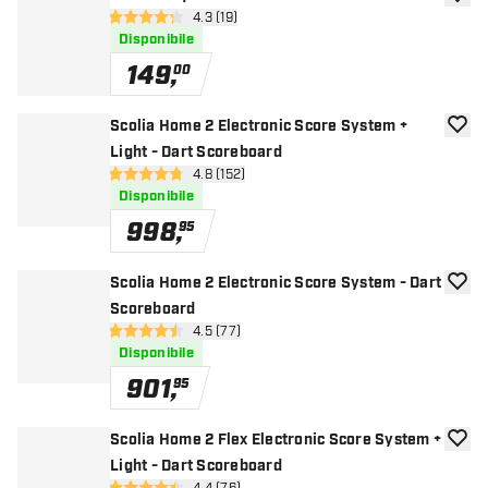
aggiun
apri pannello recensioni
4.3 (19)
4.3 stelle di valutazione
Disponibile
149
,
00
Scolia Home 2 Electronic Score System +
aggiun
Light - Dart Scoreboard
apri pannello recensioni
4.8 (152)
4.8 stelle di valutazione
Disponibile
998
,
95
Scolia Home 2 Electronic Score System - Dart
aggiun
Scoreboard
apri pannello recensioni
4.5 (77)
4.5 stelle di valutazione
Disponibile
901
,
95
Scolia Home 2 Flex Electronic Score System +
aggiun
Light - Dart Scoreboard