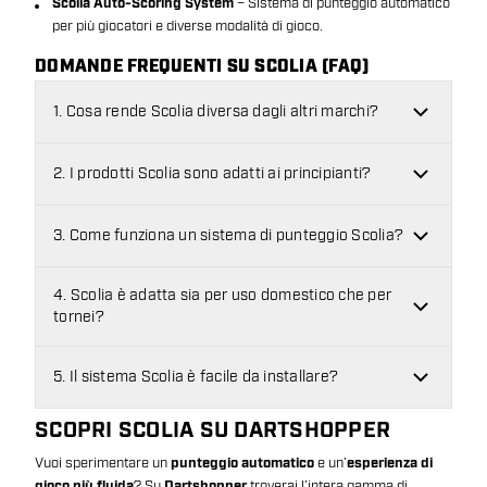
Scolia Auto-Scoring System
– Sistema di punteggio automatico
per più giocatori e diverse modalità di gioco.
DOMANDE FREQUENTI SU SCOLIA (FAQ)
1. Cosa rende Scolia diversa dagli altri marchi?
2. I prodotti Scolia sono adatti ai principianti?
3. Come funziona un sistema di punteggio Scolia?
4. Scolia è adatta sia per uso domestico che per
tornei?
5. Il sistema Scolia è facile da installare?
SCOPRI SCOLIA SU DARTSHOPPER
Vuoi sperimentare un
punteggio automatico
e un’
esperienza di
gioco più fluida
? Su
Dartshopper
troverai l’intera gamma di