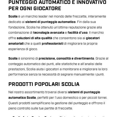
PUNTEGGIO AUTOMATICO E INNOVATIVO
PER OGNI GIOCATORE
Scolia
è un marchio leader nel mondo delle freccette, interamente
dedicato ai
sistemi di punteggio automatico
. Fin dalla sua
fondazione, Scolia ha ottenuto un’ottima reputazione grazie alla
combinazione di
tecnologia avanzata
e
facilità d’uso
. Il marchio
offre
soluzioni di alta qualità
che consentono sia ai
giocatori
amatoriali
che a quelli
professionisti
di migliorare la propria
esperienza di gioco.
Scolia
è sinonimo di
precisione, comodità e divertimento
. Grazie al
conteggio automatico dei punti, alle statistiche e all’analisi delle
prestazioni, Scolia aiuta i giocatori a monitorare e migliorare la loro
performance senza la necessità di segnare manualmente i punti.
PRODOTTI POPOLARI SCOLIA
Nel nostro assortimento troverai diversi
sistemi di punteggio
automatico Scolia
, perfetti per l’uso domestico o per piccoli tornei.
Questi prodotti semplificano la gestione del punteggio e offrono il
pieno controllo sulle tue partite di freccette.