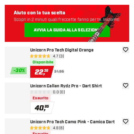
Aiuto con la tua scelta
Scopri in 2 minuti quali freccette fanno per te. Iniziamo:
AVVIA LA GUIDA ALLA SELEZIONE
Unicorn Pro Tech Digital Orange
aggiun
apri pannello recensioni
4.7 (3)
4.7 stelle di valutazione
Disponibile
-
30
%
22
,
36
31,95
Unicorn Callan Rydz Pro - Dart Shirt
aggiun
apri pannello recensioni
0.0 (0)
0 stelle di valutazione
Esaurito
40
,
95
Unicorn Pro Tech Camo Pink - Camica Dart
aggiun
apri pannello recensioni
4.8 (6)
4.8 stelle di valutazione