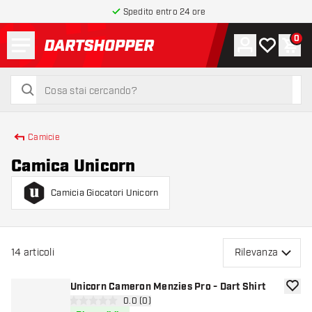
Spedito entro 24 ore
Menu
0
Account
La mia list
Carr
torna alla home page
cerca
cerca
Camicie
Camica Unicorn
Camicia Giocatori Unicorn
14
articoli
Rilevanza
Unicorn Cameron Menzies Pro - Dart Shirt
aggiun
apri pannello recensioni
0.0 (0)
0 stelle di valutazione