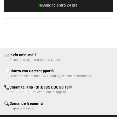
Spedito entro 24 ore
Invia un'e-mail
Risposta entro 1 giorno lavorativo
Chatta con Dartshopper
Servizio clienti non disponibile
La chat è disponibile 24/7, tutti i giorni della settimana
Chiamaci allo +31(0) 85 000 26 19
Servizio clienti non disponibile
8:00 - 21:00 (Lun-Ven) Solo in inglese
Domande frequenti
Risposta diretta