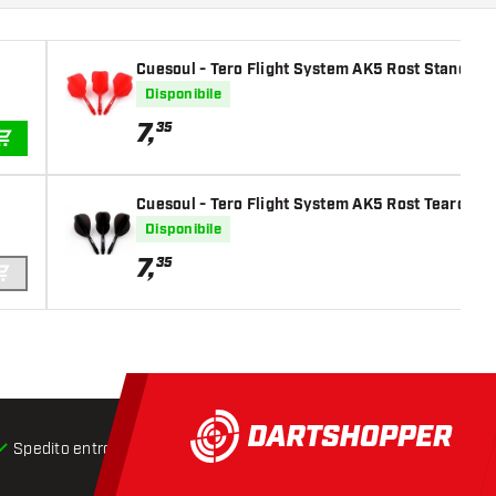
Cuesoul - Tero Flight System AK5 Rost Standard
Disponibile
7
,
35
AGGIUNGI AL CARRELLO
Cuesoul - Tero Flight System AK5 Rost Teardrop 
Disponibile
7
,
35
AGGIUNGI AL CARRELLO
Spedito entro 24 ore
Spedizione gratuita
da € 75