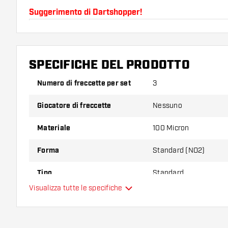
Suggerimento di Dartshopper!
Assicuratevi di avere a portata di mano un gran num
astine. Questi possono danneggiarsi o rompersi con 
SPECIFICHE DEL PRODOTTO
Provate una forma, un materiale o uno spessore div
Numero di freccette per set
3
scoprire quale variante vi si addice di più!
Giocatore di freccette
Nessuno
Materiale
100 Micron
Forma
Standard (NO2)
Tipo
Standard
Visualizza tutte le specifiche
Flessibilità
Colore principale