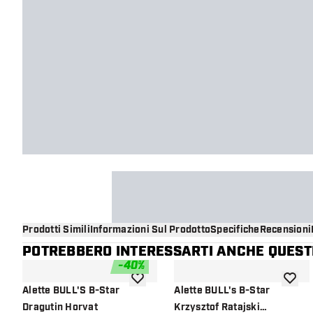
Prodotti Simili
Informazioni Sul Prodotto
Specifiche
Recensioni
POTREBBERO INTERESSARTI ANCHE QUESTI
-
40
%
aggiungi alla lista dei desideri
aggiung
Alette BULL'S B-Star
Alette BULL's B-Star
Dragutin Horvat
Krzysztof Ratajski