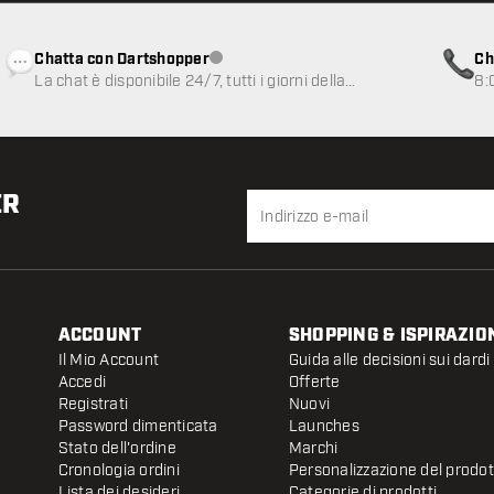
Chatta con Dartshopper
Ch
Servizio clienti non disponibile
La chat è disponibile 24/7, tutti i giorni della
8:
settimana
ER
ACCOUNT
SHOPPING & ISPIRAZIO
Il Mio Account
Guida alle decisioni sui dardi
Accedi
Offerte
Registrati
Nuovi
Password dimenticata
Launches
Stato dell'ordine
Marchi
Cronologia ordini
Personalizzazione del prodo
Lista dei desideri
Categorie di prodotti