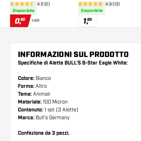
apri pannello recensioni
4.5 (2)
apri pannello rece
4.9 (13)
Scoremaster
4.5 stelle di valutazione
4.9 stelle di valutazione
Disponibile
Disponibile
0
,
1
,
90
60
1,50
INFORMAZIONI SUL PRODOTTO
Specifiche di Alette BULL'S B-Star Eagle White:
Colore:
Bianco
Forma:
Altro
Tema:
Animali
Materiale:
100 Micron
Contenuto:
1 set (3 Alette)
Marca:
Bull's Germany
Confezione da 3 pezzi.