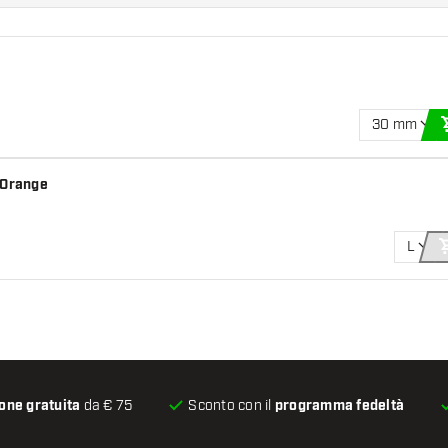
30 mm
 Orange
L
one gratuita
da € 75
Sconto con il
programma fedeltà