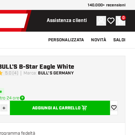
140.000+ recensioni
0
Account
La mia lista d
Carrel
Assistenza clienti
PERSONALIZZATA
NOVITÀ
SALDI
BULL'S B-Star Eagle White
5.0 (4)
Marca
:
BULL'S GERMANY
 valutazione
e
tro 24 ore
+
AGGIUNGI AL CARRELLO
sci quantità
Aumenta quantità
aggiungi alla
programma fedeltà