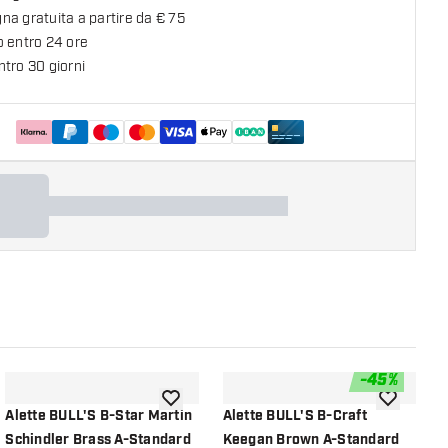
a gratuita a partire da € 75
o entro 24 ore
tro 30 giorni
-
45
%
lla lista dei desideri
aggiungi alla lista dei desideri
aggiungi all
Alette BULL'S B-Star Martin
Alette BULL'S B-Craft
A
Schindler Brass A-Standard
Keegan Brown A-Standard