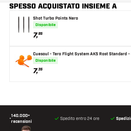
SPESSO ACQUISTATO INSIEME A
Shot Turbo Points Nero
Disponibile
7
,
95
Cuesoul - Tero Flight System AK5 Rost Standard -
Disponibile
7
,
35
140.000+
•
Spedito entro 24 ore
Spedizi
recensioni