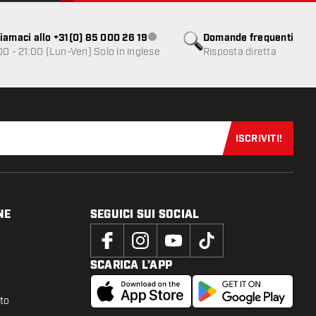
iamaci allo +31(0) 85 000 26 19
Domande frequenti
Servizio clienti non disponibile
00 - 21:00 (Lun-Ven) Solo in inglese
Risposta diretta
ISCRIVITI!
Iscriviti sub
NE
SEGUICI SUI SOCIAL
SCARICA L’APP
tto