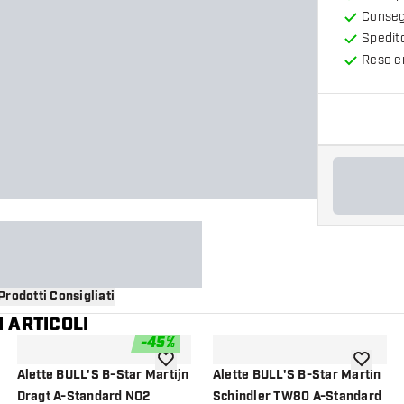
Consegn
Spedit
Reso en
Prodotti Consigliati
 ARTICOLI
-
45
%
i alla lista dei desideri
aggiungi alla lista dei desideri
aggiungi a
Alette BULL'S B-Star Martijn
Alette BULL'S B-Star Martin
Dragt A-Standard NO2
Schindler TW80 A-Standard