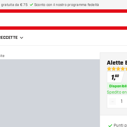
 gratuita da € 75
Sconto con il nostro programma fedeltà
FRECCETTE
ite
Alette 
5 stelle di
1
,
60
Disponibil
Spedito en
-
Diminui
Punti 