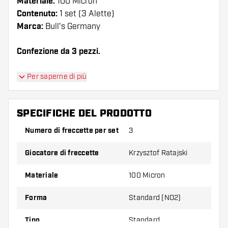
Materiale:
100 Micron
Contenuto:
1 set (3 Alette)
Marca:
Bull's Germany
Confezione da 3 pezzi.
Suggerimento di Dartshopper!
Per saperne di più
Assicuratevi di avere a portata di mano un gran
numero di alette e di astine. Questi possono
SPECIFICHE DEL PRODOTTO
danneggiarsi o rompersi con l'uso.
Numero di freccette per set
3
Provate una forma, un materiale o uno
Giocatore di freccette
Krzysztof Ratajski
spessore diverso di alette per scoprire quale
variante vi si addice di più!
Materiale
100 Micron
Forma
Standard (NO2)
Tipo
Standard