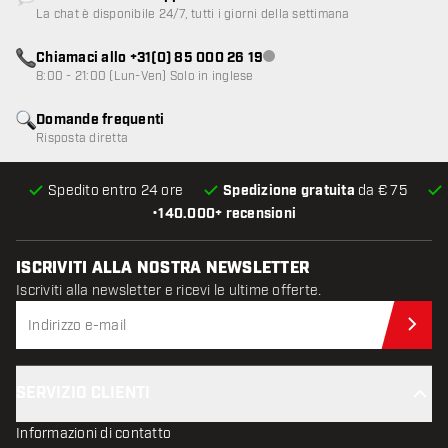
Servizio clienti non disponibile
La chat è disponibile 24/7, tutti i giorni della settimana
Chiamaci allo +31(0) 85 000 26 19
Servizio clienti non disponibile
8:00 - 21:00 (Lun-Ven) Solo in inglese
Domande frequenti
Risposta diretta
Spedito entro 24 ore
Spedizione gratuita
da € 75
•
140.000+ recensioni
ISCRIVITI ALLA NOSTRA NEWSLETTER
Iscriviti alla newsletter e ricevi le ultime offerte.
Iscr
SERVIZIO CLIENTI
Informazioni di contatto