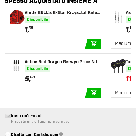
SPESSO ACQUISTATO INSIEME A
Alette BULL's B-Star Krzysztof Ratajs
Asti
ki Scoremaster
Disponibile
Disp
1
,
1
,
60
19
Medium
AGGIUNGI AL CARR
Astine Red Dragon Gerwyn Price Nitr
Targe
otech White with Black and Gold Top
Disponibile
Disp
5
,
11
,
00
9
Medium
AGGIUNGI AL CARR
Invia un'e-mail
Risposta entro 1 giorno lavorativo
Chatta con Dartshopper