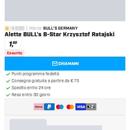
4.5
[
8
]
Marca
:
BULL'S GERMANY
4.5 stelle di valutazione
Alette BULL's B-Star Krzysztof Ratajski
1
,
60
Esaurito
CHIAMAMI
Punti programma fedeltà
Consegna gratuita a partire da € 75
Spedito entro 24 ore
Reso entro 30 giorni
+
2