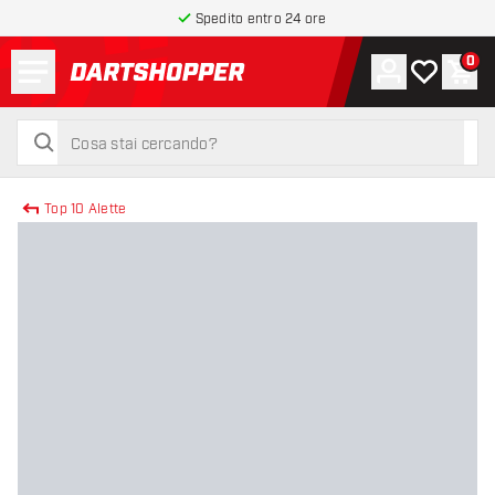
Spedito entro 24 ore
Menu
0
Account
La mia list
Carr
torna alla home page
cerca
cerca
Top 10 Alette