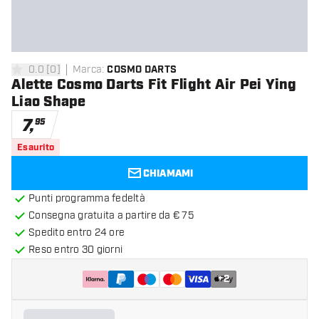
0.0
[
0
]
Marca
:
COSMO DARTS
0 stelle di valutazione
Alette Cosmo Darts Fit Flight Air Pei Ying
Liao Shape
7
,
95
Esaurito
CHIAMAMI
Punti programma fedeltà
Consegna gratuita a partire da € 75
Spedito entro 24 ore
Reso entro 30 giorni
+
2