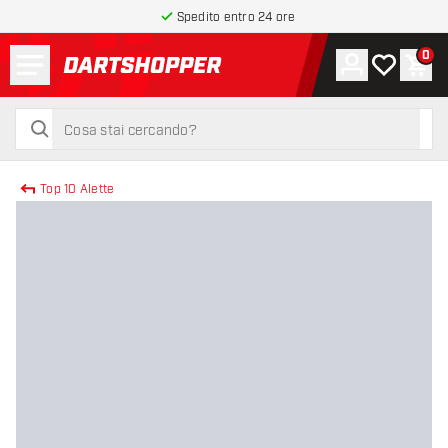
Spedito entro 24 ore
Menu
0
Account
La mia list
Carr
torna alla home page
cerca
cerca
Top 10 Alette