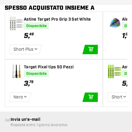
SPESSO ACQUISTATO INSIEME A
Astine Target Pro Grip 3 Set White
Alett
Disponibile
Disp
5
,
1
,
49
05
Short Plus
AGGIUNGI AL CARR
Target Pixel tips 50 Pezzi
Astin
en
Disponibile
Disp
3
,
5
,
75
49
Nero
Short
AGGIUNGI AL CARR
Invia un'e-mail
Risposta entro 1 giorno lavorativo