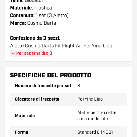
Tema:
Giocatori
Materiale:
Plastica
Contenuto:
1 set (3 Alette)
Marca:
Cosmo Darts
Confezione da 3 pezzi.
Alette Cosmo Darts Fit Flight Air Pei Ying Liao
Shape I voli hanno una lunga durata. Queste alette
Per saperne di più
possono essere utilizzate solo con astine Cosmo Fit.
SPECIFICHE DEL PRODOTTO
Suggerimento di Dartshopper!
Numero di freccette per set
3
Assicuratevi di avere a portata di mano un gran
numero di alette e di astine. Questi possono
Giocatore di freccette
Pei Ying Liao
danneggiarsi o rompersi con l'uso.
Alette per freccette
Materiale
sono modellate
Provate una forma, un materiale o uno
spessore diverso di alette per scoprire quale
Forma
Standard 6 (NO6)
variante vi si addice di più!