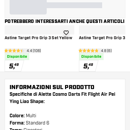
POTREBBERO INTERESSARTI ANCHE QUESTI ARTICOLI
aggiungi alla lista dei desideri
Astine Target Pro Grip 3 Set Yellow
Astine Target Pro Grip 3 S
apri pannello recensioni
4.4 (106)
apri pannello re
4.8 (6)
4.4 stelle di valutazione
4.8 stelle di valutazione
Disponibile
Disponibile
5
,
5
,
49
49
INFORMAZIONI SUL PRODOTTO
Specifiche di Alette Cosmo Darts Fit Flight Air Pei
Ying Liao Shape:
Colore:
Multi
Forma:
Standard 6