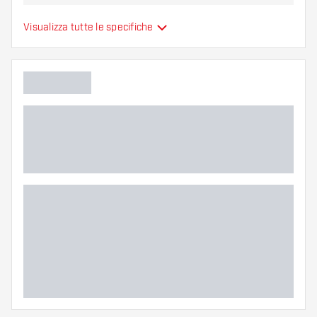
Alette per freccette
Visualizza tutte le specifiche
Tipo
sono modellate
Flessibilità
Colori aggiuntivi
Colore principale