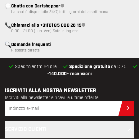
Chatta con Dartshopper
Servizio clienti non disponibile
La chat è disponibile 24/7, tutti i giorni della settimana
Chiamaci allo +31(0) 85 000 26 19
Servizio clienti non disponibile
8:00 - 21:00 (Lun-Ven) Solo in inglese
Domande frequenti
Risposta diretta
Spedito entro 24 ore
Spedizione gratuita
da € 75
•
140.000+ recensioni
ISCRIVITI ALLA NOSTRA NEWSLETTER
Iscriviti alla newsletter e ricevi le ultime offerte.
Iscr
SERVIZIO CLIENTI