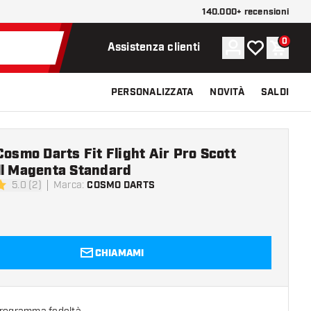
140.000+ recensioni
0
Account
La mia lista d
Carrel
Assistenza clienti
PERSONALIZZATA
NOVITÀ
SALDI
Cosmo Darts Fit Flight Air Pro Scott
ll Magenta Standard
5.0 (2)
Marca
:
COSMO DARTS
 valutazione
CHIAMAMI