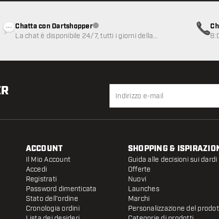
Chatta con Dartshopper
Ch
Servizio clienti non disponibile
La chat è disponibile 24/7, tutti i giorni della
8:
settimana
ER
ACCOUNT
SHOPPING & ISPIRAZIO
Il Mio Account
Guida alle decisioni sui dardi
Accedi
Offerte
Registrati
Nuovi
Password dimenticata
Launches
Stato dell'ordine
Marchi
Cronologia ordini
Personalizzazione del prodo
Lista dei desideri
Categorie di prodotti