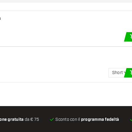
s
Short
one gratuita
da € 75
Sconto con il
programma fedeltà