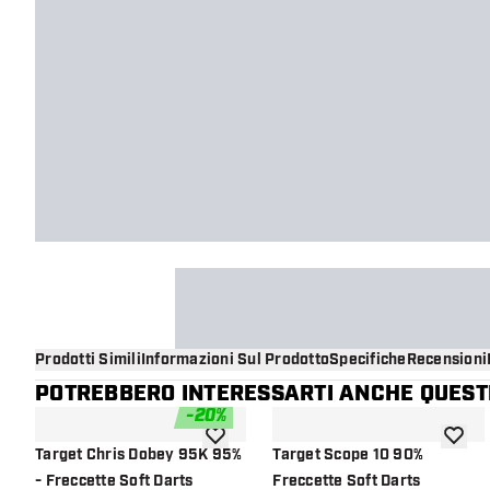
Prodotti Simili
Informazioni Sul Prodotto
Specifiche
Recensioni
POTREBBERO INTERESSARTI ANCHE QUESTI
-
20
%
aggiungi alla lista dei desideri
aggiung
Target Chris Dobey 95K 95%
Target Scope 10 90%
- Freccette Soft Darts
Freccette Soft Darts