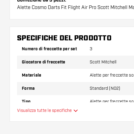
Confezione da 3 pezzi.
Alette Cosmo Darts Fit Flight Air Pro Scott Mitchell M
hanno una lunga durata. Queste alette possono essere 
astine Cosmo Fit.
Suggerimento di Dartshopper!
SPECIFICHE DEL PRODOTTO
Assicuratevi di avere a portata di mano un gran num
Numero di freccette per set
3
astine. Questi possono danneggiarsi o rompersi con 
Giocatore di freccette
Scott Mitchell
Provate una forma, un materiale o uno spessore div
Materiale
Alette per freccette s
scoprire quale variante vi si addice di più!
Forma
Standard (NO2)
Tipo
Alette per freccette s
Visualizza tutte le specifiche
Flessibilità
Colori aggiuntivi