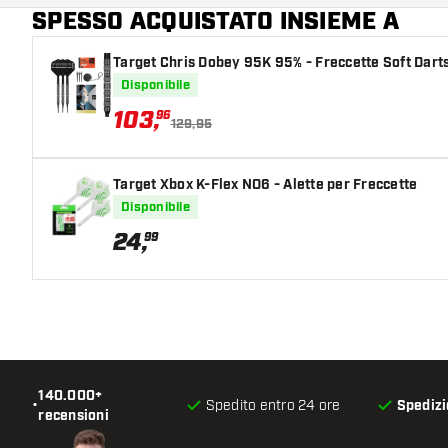
SPESSO ACQUISTATO INSIEME A
Colore principale
Target Chris Dobey 95K 95% - Freccette Soft Dart
Disponibile
103
,
96
129,95
Target Xbox K-Flex NO6 - Alette per Freccette
Disponibile
24
,
99
140.000+
•
Spedito entro 24 ore
Spedizi
recensioni