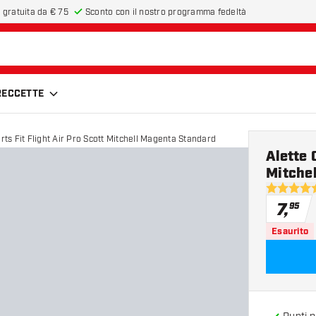
 gratuita da € 75
Sconto con il nostro programma fedeltà
FRECCETTE
ts Fit Flight Air Pro Scott Mitchell Magenta Standard
Alette 
Mitche
5 stelle di
7
,
95
Esaurito