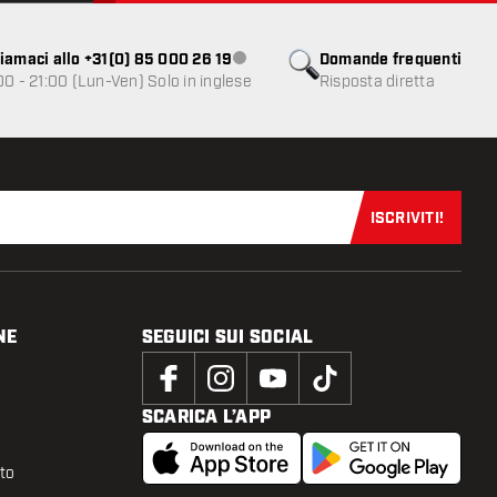
iamaci allo +31(0) 85 000 26 19
Domande frequenti
Servizio clienti non disponibile
00 - 21:00 (Lun-Ven) Solo in inglese
Risposta diretta
ISCRIVITI!
Iscriviti sub
NE
SEGUICI SUI SOCIAL
SCARICA L’APP
tto