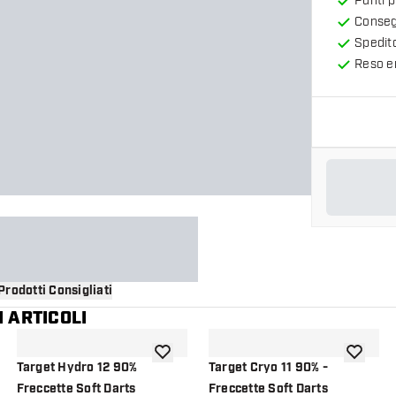
Punti 
Consegn
Spedit
Reso en
Prodotti Consigliati
 ARTICOLI
i alla lista dei desideri
aggiungi alla lista dei desideri
aggiungi a
Target Hydro 12 90%
Target Cryo 11 90% -
Freccette Soft Darts
Freccette Soft Darts