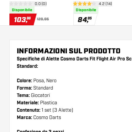
apri pannello recensioni
0.0 (0)
apri pannello rece
4.2 (14)
0 stelle di valutazione
4.2 stelle di valutazione
Disponibile
Disponibile
103
,
84
,
96
95
129,95
INFORMAZIONI SUL PRODOTTO
Specifiche di Alette Cosmo Darts Fit Flight Air Pro S
Standard:
Colore:
Posa, Nero
Forma:
Standard
Tema:
Giocatori
Materiale:
Plastica
Contenuto:
1 set (3 Alette)
Marca:
Cosmo Darts