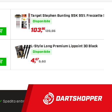
Target Stephen Bunting 95K 95% Freccet
Disponibile
103
,
96
129,95
AGGIUNGI AL CARRELLO
L-Style Long Premium Lippoint 30 Black
Disponibile
4
,
67
5,50
AGGIUNGI AL CARRELLO
Spedito entro 24 ore
Spedizione gratuita
da € 75