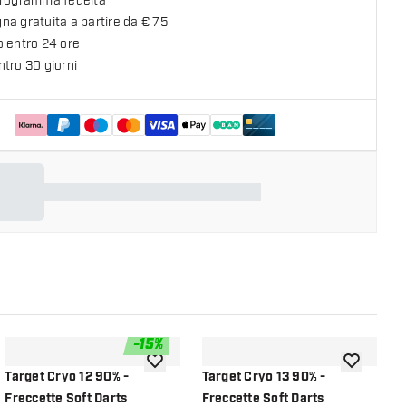
programma fedeltà
a gratuita a partire da € 75
o entro 24 ore
tro 30 giorni
-
15
%
lla lista dei desideri
aggiungi alla lista dei desideri
aggiungi all
Target Cryo 12 90% -
Target Cryo 13 90% -
T
Freccette Soft Darts
Freccette Soft Darts
F