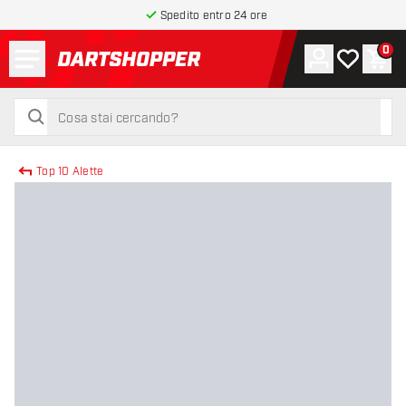
Spedito entro 24 ore
Menu
0
Account
La mia list
Carr
torna alla home page
cerca
cerca
Top 10 Alette