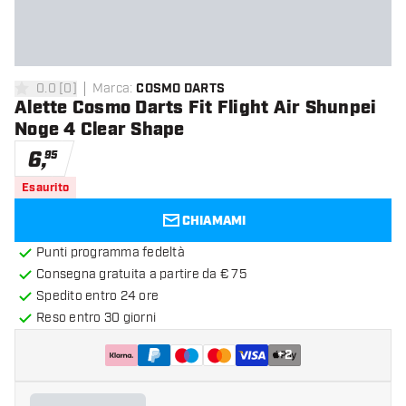
0.0
[
0
]
Marca
:
COSMO DARTS
0 stelle di valutazione
Alette Cosmo Darts Fit Flight Air Shunpei
Noge 4 Clear Shape
6
,
95
Esaurito
CHIAMAMI
Punti programma fedeltà
Consegna gratuita a partire da € 75
Spedito entro 24 ore
Reso entro 30 giorni
+
2