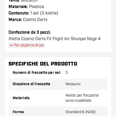
Tema:
Giocatori
Materiale:
Plastica
Contenuto:
1 set (3 Alette)
Marca:
Cosmo Darts
Confezione da 3 pezzi.
Alette Cosmo Darts Fit Flight Air Shunpei Noge 4
Clear Shape I voli hanno una lunga durata. Queste
Per saperne di più
alette possono essere utilizzate solo con astine
Cosmo Fit.
SPECIFICHE DEL PRODOTTO
Suggerimento di Dartshopper!
Numero di freccette per set
3
Assicuratevi di avere a portata di mano un gran
Giocatore di freccette
Nessuno
numero di alette e di astine. Questi possono
danneggiarsi o rompersi con l'uso.
Alette per freccette
Materiale
sono modellate
Provate una forma, un materiale o uno
Forma
Standard 6 (NO6)
spessore diverso di alette per scoprire quale