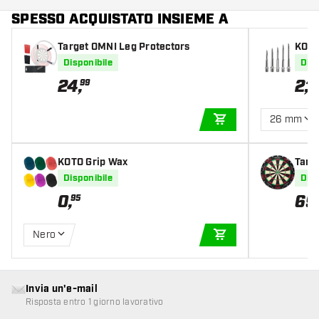
SPESSO ACQUISTATO INSIEME A
Target OMNI Leg Protectors
KOTO
er
Disponibile
Disp
24
,
2
,
99
45
26 mm
AGGIUNGI AL CARR
KOTO Grip Wax
Target TOR - Ber
Prof
Disponibile
Disp
0
,
69
95
Nero
AGGIUNGI AL CARR
Invia un'e-mail
Risposta entro 1 giorno lavorativo