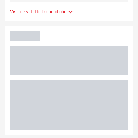
variante vi si addice di più!
Alette per freccette
Visualizza tutte le specifiche
Tipo
sono modellate
Flessibilità
Colore principale