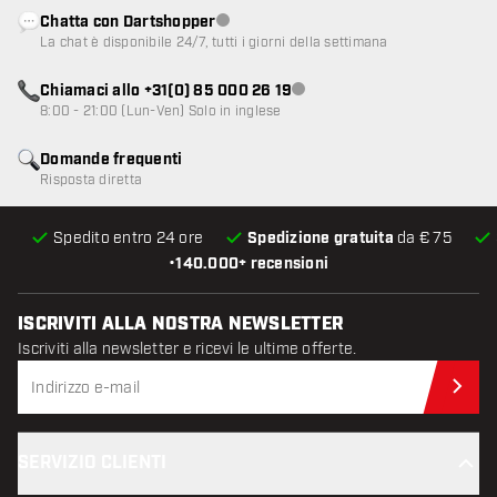
Chatta con Dartshopper
Servizio clienti non disponibile
La chat è disponibile 24/7, tutti i giorni della settimana
Chiamaci allo +31(0) 85 000 26 19
Servizio clienti non disponibile
8:00 - 21:00 (Lun-Ven) Solo in inglese
Domande frequenti
Risposta diretta
Spedito entro 24 ore
Spedizione gratuita
da € 75
•
140.000+ recensioni
ISCRIVITI ALLA NOSTRA NEWSLETTER
Iscriviti alla newsletter e ricevi le ultime offerte.
Iscr
SERVIZIO CLIENTI