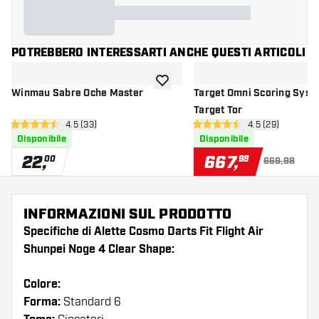
POTREBBERO INTERESSARTI ANCHE QUESTI ARTICOLI
aggiungi alla lista dei desideri
Winmau Sabre Oche Master
Target Omni Scoring Syst
Target Tor
apri pannello recensioni
4.5 (33)
apri pannello re
4.5 (29)
4.5 stelle di valutazione
4.5 stelle di valutazione
Disponibile
Disponibile
22
,
667
,
00
98
669,98
INFORMAZIONI SUL PRODOTTO
Specifiche di Alette Cosmo Darts Fit Flight Air
Shunpei Noge 4 Clear Shape:
Colore:
Forma:
Standard 6