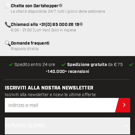
Chatta con Dartshopper
Servizio clienti non disponibile
La chat è disponibile 24/7, tutti i giorni della settimana
Chiamaci allo +31(0) 85 000 26 19
Servizio clienti non disponibile
8:00 - 21:00 (Lun-Ven) Solo in inglese
Domande frequenti
Risposta diretta
Spedito entro 24 ore
Spedizione gratuita
da € 75
•
140.000+ recensioni
ISCRIVITI ALLA NOSTRA NEWSLETTER
Iscriviti alla newsletter e ricevi le ultime offerte.
Iscr
SERVIZIO CLIENTI