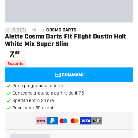
0.0
[
0
]
Marca
:
COSMO DARTS
0 stelle di valutazione
Alette Cosmo Darts Fit Flight Dustin Holt
White Mix Super Slim
7
,
95
Esaurito
CHIAMAMI
Punti programma fedeltà
Consegna gratuita a partire da € 75
Spedito entro 24 ore
Reso entro 30 giorni
+
2