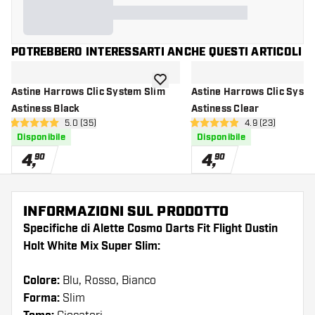
POTREBBERO INTERESSARTI ANCHE QUESTI ARTICOLI
aggiungi alla lista dei desideri
Astine Harrows Clic System Slim
Astine Harrows Clic Syst
Astiness Black
Astiness Clear
apri pannello recensioni
5.0 (35)
apri pannello re
4.9 (23)
5 stelle di valutazione
4.9 stelle di valutazione
Disponibile
Disponibile
4
,
4
,
90
90
INFORMAZIONI SUL PRODOTTO
Specifiche di Alette Cosmo Darts Fit Flight Dustin
Holt White Mix Super Slim:
Colore:
Blu, Rosso, Bianco
Forma:
Slim