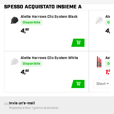
SPESSO ACQUISTATO INSIEME A
Alette Harrows Clic System Black
Alet
Disponibile
Disp
4
,
4
,
90
90
AGGIUNGI AL CARR
Alette Harrows Clic System White
Asti
Disponibile
Disp
4
,
1
,
90
64
2
Short
AGGIUNGI AL CARR
Invia un'e-mail
Risposta entro 1 giorno lavorativo