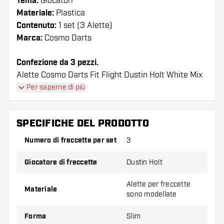
Tema:
Giocatori
Materiale:
Plastica
Contenuto:
1 set (3 Alette)
Marca:
Cosmo Darts
Confezione da 3 pezzi.
Alette Cosmo Darts Fit Flight Dustin Holt White Mix
Super Slim I voli hanno una lunga durata. Queste
Per saperne di più
alette possono essere utilizzate solo con astine
Cosmo Fit.
SPECIFICHE DEL PRODOTTO
Suggerimento di Dartshopper!
Numero di freccette per set
3
Assicuratevi di avere a portata di mano un gran
Giocatore di freccette
Dustin Holt
numero di alette e di astine. Questi possono
danneggiarsi o rompersi con l'uso.
Alette per freccette
Materiale
sono modellate
Provate una forma, un materiale o uno
Forma
Slim
spessore diverso di alette per scoprire quale