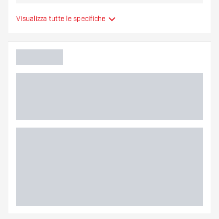
variante vi si addice di più!
Alette per freccette
Visualizza tutte le specifiche
Tipo
sono modellate
Flessibilità
Colori aggiuntivi
Colore principale