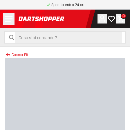
Spedito entro 24 ore
Menu
0
Account
La mia list
Carr
torna alla home page
cerca
cerca
Cosmo Fit