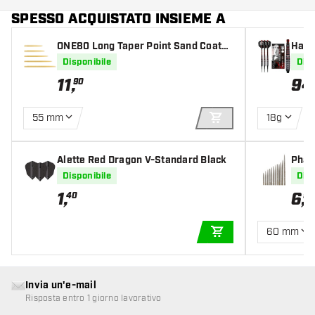
SPESSO ACQUISTATO INSIEME A
ONE80 Long Taper Point Sand Coated
Harro
Gold
te So
Disponibile
Disp
11
,
94
90
55 mm
18g
AGGIUNGI AL CARR
Alette Red Dragon V-Standard Black
Phar
er Po
Disponibile
Disp
1
,
6
,
40
95
60 mm
AGGIUNGI AL CARR
Invia un'e-mail
Risposta entro 1 giorno lavorativo