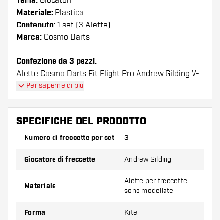
Tema:
Giocatori
Materiale:
Plastica
Contenuto:
1 set (3 Alette)
Marca:
Cosmo Darts
Confezione da 3 pezzi.
Alette Cosmo Darts Fit Flight Pro Andrew Gilding V-
4 I voli hanno una lunga durata. Queste alette
Per saperne di più
possono essere utilizzate solo con astine Cosmo Fit.
SPECIFICHE DEL PRODOTTO
Suggerimento di Dartshopper!
Numero di freccette per set
3
Assicuratevi di avere a portata di mano un gran
numero di alette e di astine. Questi possono
Giocatore di freccette
Andrew Gilding
danneggiarsi o rompersi con l'uso.
Alette per freccette
Materiale
sono modellate
Provate una forma, un materiale o uno
spessore diverso di alette per scoprire quale
Forma
Kite
variante vi si addice di più!