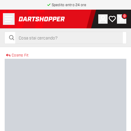
Spedito entro 24 ore
Menu
0
Account
La mia list
Carr
torna alla home page
cerca
cerca
Cosmo Fit