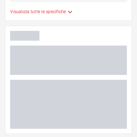
Alette per freccette
Visualizza tutte le specifiche
Tipo
sono modellate
Flessibilità
Colori aggiuntivi
Colore principale