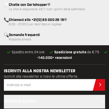
Chatta con Dartshopper
Servizio clienti non disponibile
La chat è disponibile 24/7, tutti i giorni della settimana
Chiamaci allo +31(0) 85 000 26 19
Servizio clienti non disponibile
8:00 - 21:00 (Lun-Ven) Solo in inglese
Domande frequenti
Risposta diretta
Spedito entro 24 ore
Spedizione gratuita
da € 75
•
140.000+ recensioni
ISCRIVITI ALLA NOSTRA NEWSLETTER
Iscriviti alla newsletter e ricevi le ultime offerte.
Iscr
SERVIZIO CLIENTI