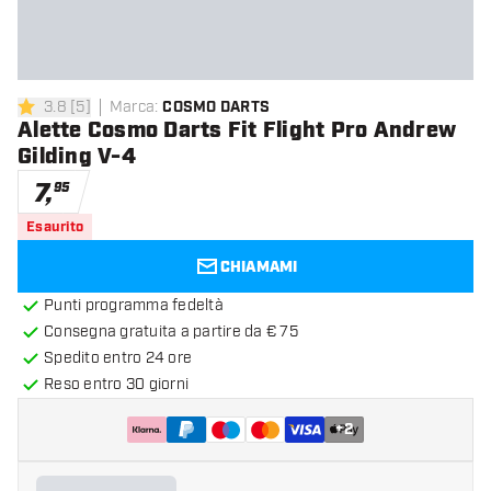
3.8
[
5
]
Marca
:
COSMO DARTS
3.8 stelle di valutazione
Alette Cosmo Darts Fit Flight Pro Andrew
Gilding V-4
7
,
95
Esaurito
CHIAMAMI
Punti programma fedeltà
Consegna gratuita a partire da € 75
Spedito entro 24 ore
Reso entro 30 giorni
+
2