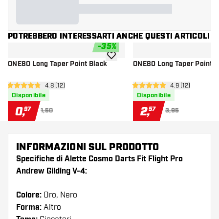
POTREBBERO INTERESSARTI ANCHE QUESTI ARTICOLI
-
35
%
aggiungi alla lista dei desideri
ONE80 Long Taper Point Black
ONE80 Long Taper Point 
apri pannello recensioni
4.8 (12)
apri pannello re
4.9 (12)
4.8 stelle di valutazione
4.9 stelle di valutazione
Disponibile
Disponibile
0
,
2
,
97
57
1,50
3,95
INFORMAZIONI SUL PRODOTTO
Specifiche di Alette Cosmo Darts Fit Flight Pro
Andrew Gilding V-4:
Colore:
Oro, Nero
Forma:
Altro