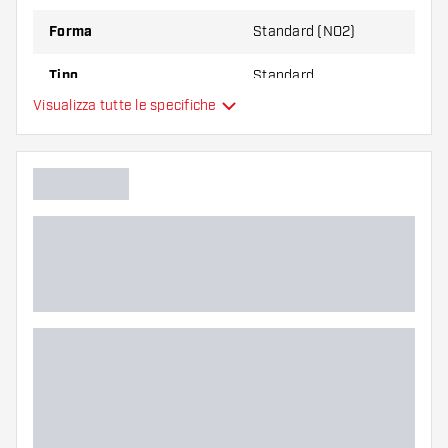
Forma
Standard (NO2)
Tipo
Standard
Visualizza tutte le specifiche
Flessibilità
Colori aggiuntivi
Colore principale