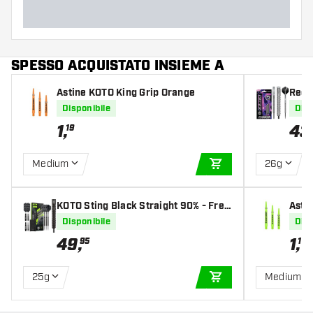
SPESSO ACQUISTATO INSIEME A
Astine KOTO King Grip Orange
Red 
teel 
Disponibile
Disp
1
,
43
19
Medium
26g
AGGIUNGI AL CARR
KOTO Sting Black Straight 90% - Frec
Asti
cette Steel Darts
Disponibile
Disp
49
,
1
,
95
19
25g
Medium
AGGIUNGI AL CARR