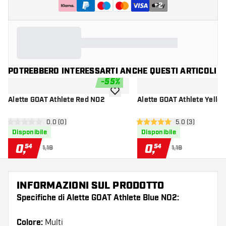
+
2
POTREBBERO INTERESSARTI ANCHE QUESTI ARTICOLI
-
55
%
aggiungi alla lista dei desideri
Alette GOAT Athlete Red NO2
Alette GOAT Athlete Yello
apri pannello recensioni
0.0 (0)
apri pannello re
5.0 (3)
0 stelle di valutazione
5 stelle di valutazione
Disponibile
Disponibile
0
,
0
,
54
54
1,19
1,19
INFORMAZIONI SUL PRODOTTO
Specifiche di Alette GOAT Athlete Blue NO2:
Colore:
Multi