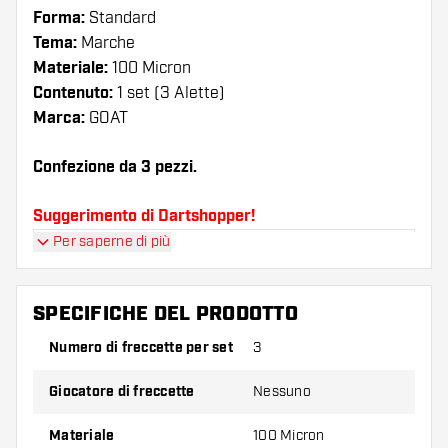
Forma:
Standard
Tema:
Marche
Materiale:
100 Micron
Contenuto:
1 set (3 Alette)
Marca:
GOAT
Confezione da 3 pezzi.
Suggerimento di Dartshopper!
Per saperne di più
Assicuratevi di avere a portata di mano un gran
numero di alette e di astine. Questi possono
danneggiarsi o rompersi con l'uso.
SPECIFICHE DEL PRODOTTO
Numero di freccette per set
3
Provate una forma, un materiale o uno
spessore diverso di alette per scoprire quale
Giocatore di freccette
Nessuno
variante vi si addice di più!
Materiale
100 Micron