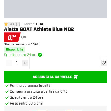
4.0
[
1
]
Marca
:
GOAT
4 stelle di valutazione
Alette GOAT Athlete Blue NO2
0
,
54
1,19
Stai risparmiando
55%
!
Disponibile
Spedito entro 24 ore
-
+
Diminuisci quantità
Aumenta quantità
aggiung
AGGIUNGI AL CARRELLO
Punti programma fedeltà
Consegna gratuita a partire da € 75
Spedito entro 24 ore
Reso entro 30 giorni