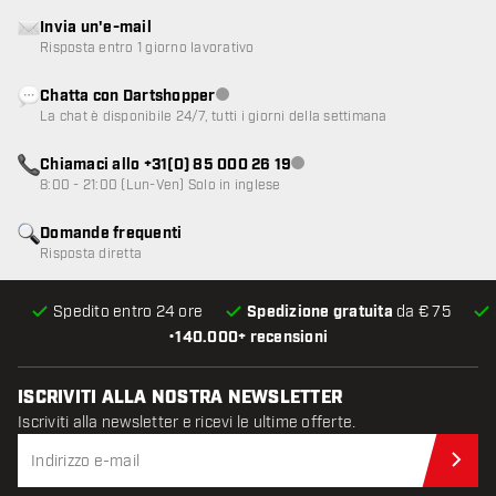
Invia un'e-mail
Risposta entro 1 giorno lavorativo
Chatta con Dartshopper
Servizio clienti non disponibile
La chat è disponibile 24/7, tutti i giorni della settimana
Chiamaci allo +31(0) 85 000 26 19
Servizio clienti non disponibile
8:00 - 21:00 (Lun-Ven) Solo in inglese
Domande frequenti
Risposta diretta
Spedito entro 24 ore
Spedizione gratuita
da € 75
•
140.000+ recensioni
ISCRIVITI ALLA NOSTRA NEWSLETTER
Iscriviti alla newsletter e ricevi le ultime offerte.
Iscr