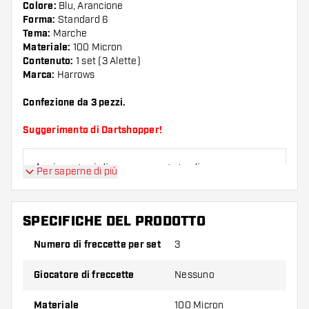
Colore:
Blu, Arancione
Forma:
Standard 6
Tema:
Marche
Materiale:
100 Micron
Contenuto:
1 set (3 Alette)
Marca:
Harrows
Confezione da 3 pezzi.
Suggerimento di Dartshopper!
Assicuratevi di avere a portata di mano un gran
Per saperne di più
numero di alette e di astine. Questi possono
danneggiarsi o rompersi con l'uso.
SPECIFICHE DEL PRODOTTO
Provate una forma, un materiale o uno
Numero di freccette per set
3
spessore diverso di alette per scoprire quale
variante vi si addice di più!
Giocatore di freccette
Nessuno
Materiale
100 Micron