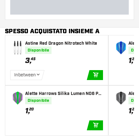
SPESSO ACQUISTATO INSIEME A
Astine Red Dragon Nitrotech White
Alet
O6 B
Disponibile
Disp
3
,
1
,
45
20
Inbetween
AGGIUNGI AL CARR
Alette Harrows Silika Lumen NO6 Pur
Alet
ple & Green Tough Crystalline Coated
ck T
Disponibile
Disp
1
,
1
,
20
20
AGGIUNGI AL CARR