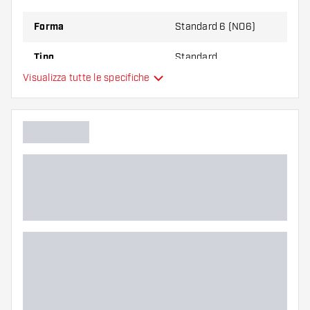
Forma
Standard 6 (NO6)
Tipo
Standard
Visualizza tutte le specifiche
Flessibilità
Colori aggiuntivi
Colore principale