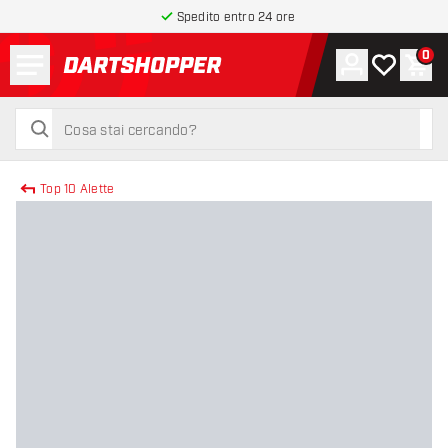
Spedito entro 24 ore
Menu
0
Account
La mia list
Carr
torna alla home page
cerca
cerca
Top 10 Alette