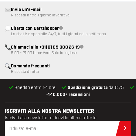
Invia un'e-mail
Risposta entro 1 giorno lavorativo
Chatta con Dartshopper
Servizio clienti non disponibile
La chat è disponibile 24/7, tutti i giorni della settimana
Chiamaci allo +31(0) 85 000 26 19
Servizio clienti non disponibile
8:00 - 21:00 (Lun-Ven) Solo in inglese
Domande frequenti
Risposta diretta
Spedito entro 24 ore
Spedizione gratuita
da € 75
•
140.000+ recensioni
ISCRIVITI ALLA NOSTRA NEWSLETTER
Iscriviti alla newsletter e ricevi le ultime offerte.
Iscr