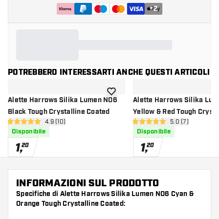
+
2
POTREBBERO INTERESSARTI ANCHE QUESTI ARTICOLI
aggiungi alla lista dei desideri
Alette Harrows Silika Lumen NO6
Alette Harrows Silika Lu
Black Tough Crystalline Coated
Yellow & Red Tough Crysta
apri pannello recensioni
4.9 (10)
apri pannello re
5.0 (7)
Coated
4.9 stelle di valutazione
5 stelle di valutazione
Disponibile
Disponibile
1
,
1
,
20
20
INFORMAZIONI SUL PRODOTTO
Specifiche di Alette Harrows Silika Lumen NO6 Cyan &
Orange Tough Crystalline Coated: