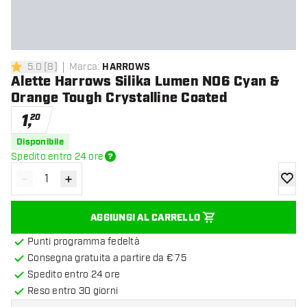
5.0
[
8
]
Marca
:
HARROWS
5 stelle di valutazione
Alette Harrows Silika Lumen NO6 Cyan &
Orange Tough Crystalline Coated
1
,
20
Disponibile
Spedito entro 24 ore
-
+
Diminuisci quantità
Aumenta quantità
aggiung
AGGIUNGI AL CARRELLO
Punti programma fedeltà
Consegna gratuita a partire da € 75
Spedito entro 24 ore
Reso entro 30 giorni