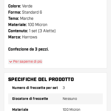
Colore:
Verde
Forma:
Standard 6
Tema:
Marche
Materiale:
100 Micron
Contenuto:
1 set (3 Alette)
Marca:
Harrows
Confezione da 3 pezzi.
Suggerimento di Dartshopper!
Per saperne di più
Assicuratevi di avere a portata di mano un gran
numero di alette e di astine. Questi possono
SPECIFICHE DEL PRODOTTO
danneggiarsi o rompersi con l'uso.
Numero di freccette per set
3
Provate una forma, un materiale o uno
Giocatore di freccette
Nessuno
spessore diverso di alette per scoprire quale
variante vi si addice di più!
Materiale
100 Micron