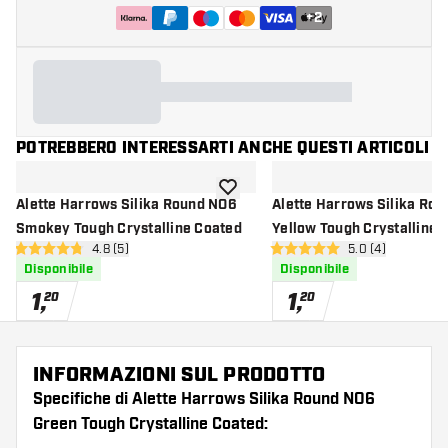
+
2
POTREBBERO INTERESSARTI ANCHE QUESTI ARTICOLI
aggiungi alla lista dei desideri
Alette Harrows Silika Round NO6
Alette Harrows Silika Ro
Smokey Tough Crystalline Coated
Yellow Tough Crystalline 
apri pannello recensioni
4.8 (5)
apri pannello re
5.0 (4)
4.8 stelle di valutazione
5 stelle di valutazione
Disponibile
Disponibile
1
,
1
,
20
20
INFORMAZIONI SUL PRODOTTO
Specifiche di Alette Harrows Silika Round NO6
Green Tough Crystalline Coated: