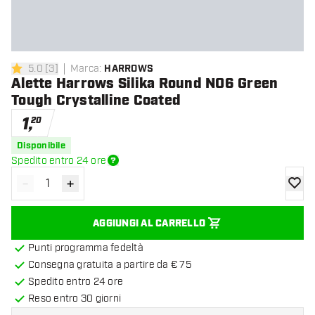
5.0
[
3
]
Marca
:
HARROWS
5 stelle di valutazione
Alette Harrows Silika Round NO6 Green
Tough Crystalline Coated
1
,
20
Disponibile
Spedito entro 24 ore
-
+
Diminuisci quantità
Aumenta quantità
aggiung
AGGIUNGI AL CARRELLO
Punti programma fedeltà
Consegna gratuita a partire da € 75
Spedito entro 24 ore
Reso entro 30 giorni