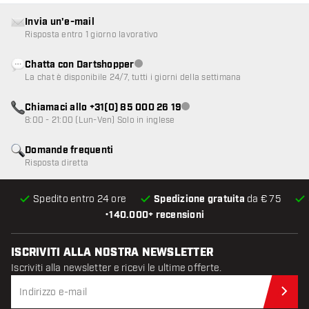
Invia un'e-mail
Risposta entro 1 giorno lavorativo
Chatta con Dartshopper
Servizio clienti non disponibile
La chat è disponibile 24/7, tutti i giorni della settimana
Chiamaci allo +31(0) 85 000 26 19
Servizio clienti non disponibile
8:00 - 21:00 (Lun-Ven) Solo in inglese
Domande frequenti
Risposta diretta
Spedito entro 24 ore
Spedizione gratuita
da € 75
•
140.000+ recensioni
ISCRIVITI ALLA NOSTRA NEWSLETTER
Iscriviti alla newsletter e ricevi le ultime offerte.
Iscr