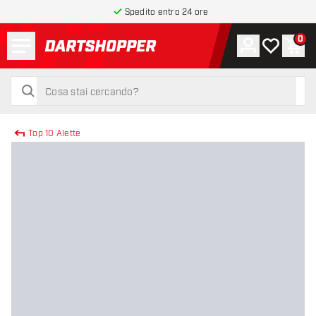
Spedito entro 24 ore
Menu
0
Account
La mia list
Carr
torna alla home page
cerca
cerca
Top 10 Alette