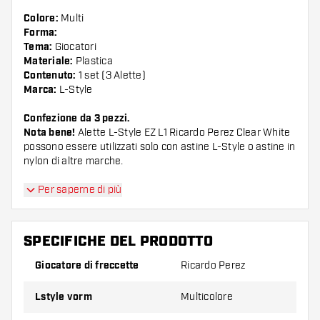
Colore:
Multi
Forma:
Tema:
Giocatori
Materiale:
Plastica
Contenuto:
1 set (3 Alette)
Marca:
L-Style
Confezione da 3 pezzi.
Nota bene!
Alette L-Style EZ L1 Ricardo Perez Clear White
possono essere utilizzati solo con astine L-Style o astine in
nylon di altre marche.
Suggerimento di Dartshopper!
Per saperne di più
Assicuratevi di avere a portata di mano un gran
SPECIFICHE DEL PRODOTTO
numero di alette e di astine. Questi possono
danneggiarsi o rompersi con l'uso.
Giocatore di freccette
Ricardo Perez
Lstyle vorm
Multicolore
Provate una forma, un materiale o uno