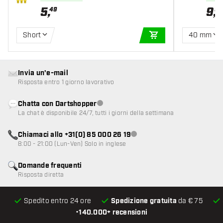
5
,
9
,
49
99
Short
40 mm
AGGIUNGI AL CARR
Invia un'e-mail
Risposta entro 1 giorno lavorativo
Chatta con Dartshopper
Servizio clienti non disponibile
La chat è disponibile 24/7, tutti i giorni della settimana
Chiamaci allo +31(0) 85 000 26 19
Servizio clienti non disponibile
8:00 - 21:00 (Lun-Ven) Solo in inglese
Domande frequenti
Risposta diretta
Spedito entro 24 ore
Spedizione gratuita
da € 75
•
140.000+ recensioni