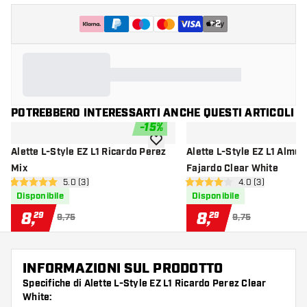
+
2
POTREBBERO INTERESSARTI ANCHE QUESTI ARTICOLI
-
15
%
aggiungi alla lista dei desideri
Alette L-Style EZ L1 Ricardo Perez
Alette L-Style EZ L1 Almu
Mix
Fajardo Clear White
apri pannello recensioni
5.0 (3)
apri pannello re
4.0 (3)
5 stelle di valutazione
4 stelle di valutazione
Disponibile
Disponibile
8
,
8
,
29
29
9,75
9,75
INFORMAZIONI SUL PRODOTTO
Specifiche di Alette L-Style EZ L1 Ricardo Perez Clear
White: