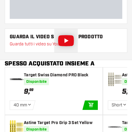
GUARDA IL VIDEO SU QUESTO PRODOTTO
Guarda tutti i video su YouTube
SPESSO ACQUISTATO INSIEME A
Target Swiss Diamond PRO Black
Astin
Disponibile
Disp
9
,
5
,
99
49
40 mm
Short
AGGIUNGI AL CARR
Astine Target Pro Grip 3 Set Yellow
Targ
Disponibile
Disp