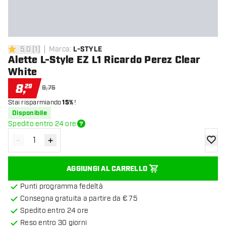
5.0
[
1
]
Marca
:
L-STYLE
5 stelle di valutazione
Alette L-Style EZ L1 Ricardo Perez Clear
White
8
,
29
9,75
Stai risparmiando
15%
!
Disponibile
Spedito entro 24 ore
-
+
Diminuisci quantità
Aumenta quantità
aggiung
AGGIUNGI AL CARRELLO
Punti programma fedeltà
Consegna gratuita a partire da € 75
Spedito entro 24 ore
Reso entro 30 giorni