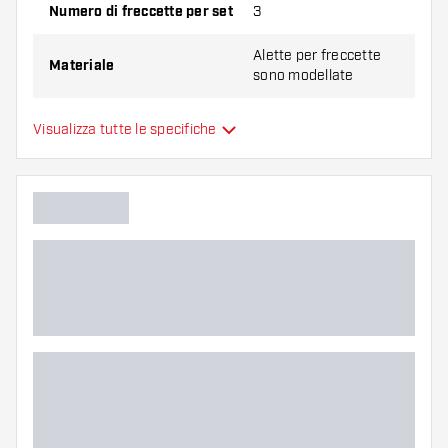
spessore diverso di alette per scoprire quale
Numero di freccette per set
3
variante vi si addice di più!
Alette per freccette
Materiale
sono modellate
Forma
Standard (NO2)
Visualizza tutte le specifiche
Tipo
Flessibilità
Colori aggiuntivi
Colore principale