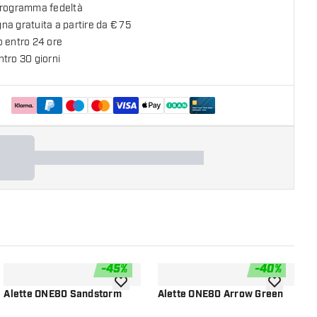
programma fedeltà
a gratuita a partire da € 75
o entro 24 ore
tro 30 giorni
-
45
%
-
40
%
lla lista dei desideri
aggiungi alla lista dei desideri
aggiungi all
Alette ONE80 Sandstorm
Alette ONE80 Arrow Green
A
W