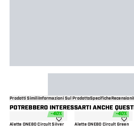
Prodotti Simili
Informazioni Sul Prodotto
Specifiche
Recensioni
POTREBBERO INTERESSARTI ANCHE QUESTI
-
40
%
-
40
%
aggiungi alla lista dei desideri
aggiung
Alette ONE80 Circult Silver
Alette ONE80 Circult Green