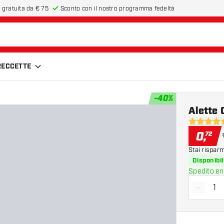
 gratuita da € 75
Sconto con il nostro programma fedeltà
FRECCETTE
-
40
%
Alette 
5 stelle di
0
,
72
Stai rispar
Disponibil
Spedito en
-
Diminui