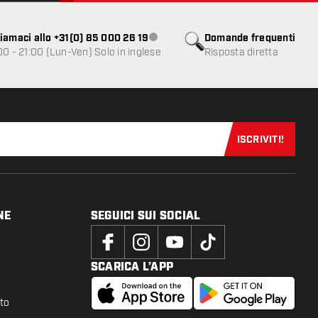
iamaci allo +31(0) 85 000 26 19
Domande frequenti
Servizio clienti non disponibile
00 - 21:00 (Lun-Ven) Solo in inglese
Risposta diretta
ISCRIVITI!
Iscriviti sub
NE
SEGUICI SUI SOCIAL
SCARICA L’APP
tto