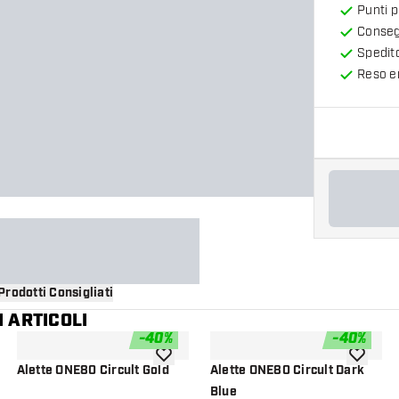
Punti 
Consegn
Spedit
Reso en
Prodotti Consigliati
 ARTICOLI
-
40
%
-
40
%
i alla lista dei desideri
aggiungi alla lista dei desideri
aggiungi a
Alette ONE80 Circult Gold
Alette ONE80 Circult Dark
Blue