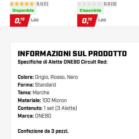
apri pannello recensioni
5.0 (1)
apri pannello rece
0.0 (0)
5 stelle di valutazione
0 stelle di valutazione
Disponibile
Disponibile
0
,
0
,
72
72
1,20
1,20
INFORMAZIONI SUL PRODOTTO
Specifiche di Alette ONE80 Circult Red:
Colore:
Grigio, Rosso, Nero
Forma:
Standard
Tema:
Marche
Materiale:
100 Micron
Contenuto:
1 set (3 Alette)
Marca:
ONE80
Confezione da 3 pezzi.