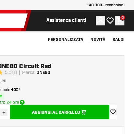
140.000+ recensioni
0
Account
La mia lista d
Carrel
Assistenza clienti
PERSONALIZZATA
NOVITÀ
SALDI
ONE80 Circult Red
5.0 (1)
Marca
:
ONE80
 valutazione
1,20
miando
40%
!
e
tro 24 ore
+
AGGIUNGI AL CARRELLO
sci quantità
Aumenta quantità
aggiungi alla