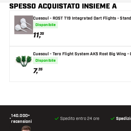
SPESSO ACQUISTATO INSIEME A
Colore principale
Cuesoul - ROST T19 Integrated Dart Flights - Stan
Disponibile
11
,
35
Cuesoul - Tero Flight System AK5 Rost Big Wing -
Disponibile
7
,
35
140.000+
•
Spedito entro 24 ore
Spedizi
recensioni