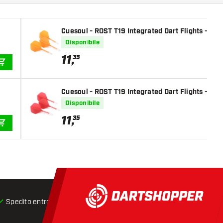
Cuesoul - ROST T19 Integrated Dart Flights - St
Disponibile
11
,
35
AGGIUNGI AL CARRELLO
Cuesoul - ROST T19 Integrated Dart Flights - St
Disponibile
11
,
35
AGGIUNGI AL CARRELLO
Spedito entro 24 ore
Spedizione gratuita
da € 75