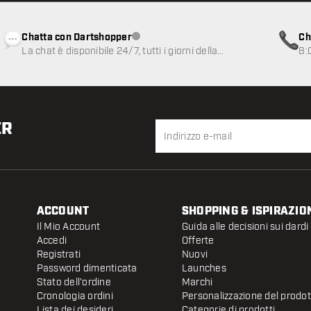
Chatta con Dartshopper
Ch
Servizio clienti non disponibile
La chat è disponibile 24/7, tutti i giorni della
8:
settimana
ER
ACCOUNT
SHOPPING & ISPIRAZIO
Il Mio Account
Guida alle decisioni sui dardi
Accedi
Offerte
Registrati
Nuovi
Password dimenticata
Launches
Stato dell'ordine
Marchi
Cronologia ordini
Personalizzazione del prodo
Lista dei desideri
Categorie di prodotti