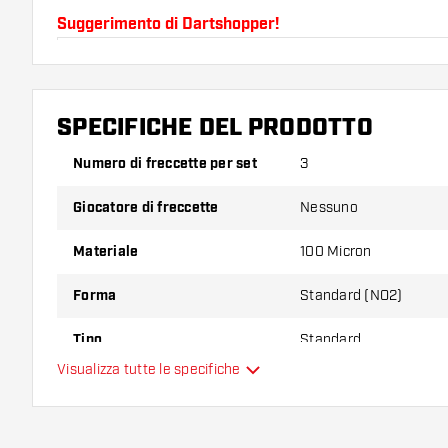
Suggerimento di Dartshopper!
Assicuratevi di avere a portata di mano un gran num
astine. Questi possono danneggiarsi o rompersi con 
SPECIFICHE DEL PRODOTTO
Provate una forma, un materiale o uno spessore div
Numero di freccette per set
3
scoprire quale variante vi si addice di più!
Giocatore di freccette
Nessuno
Materiale
100 Micron
Forma
Standard (NO2)
Tipo
Standard
Visualizza tutte le specifiche
Flessibilità
Colori aggiuntivi