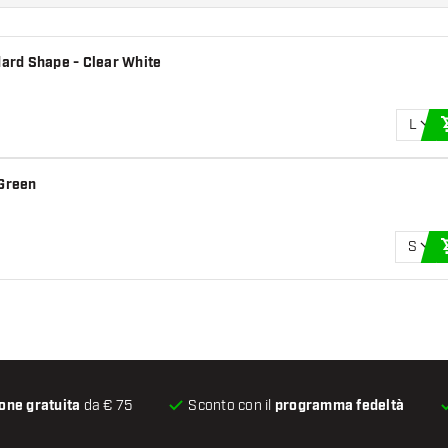
dard Shape - Clear White
L
 Green
S
one gratuita
da € 75
Sconto con il
programma fedeltà