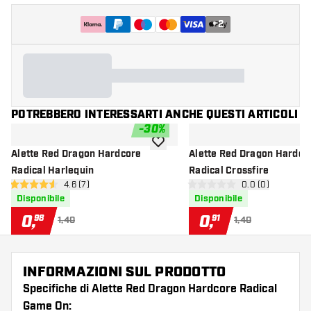
+
2
POTREBBERO INTERESSARTI ANCHE QUESTI ARTICOLI
-
30
%
aggiungi alla lista dei desideri
Alette Red Dragon Hardcore
Alette Red Dragon Hardco
Radical Harlequin
Radical Crossfire
apri pannello recensioni
4.6 (7)
apri pannello re
0.0 (0)
4.6 stelle di valutazione
0 stelle di valutazione
Disponibile
Disponibile
0
,
0
,
98
91
1,40
1,40
INFORMAZIONI SUL PRODOTTO
Specifiche di Alette Red Dragon Hardcore Radical
Game On: