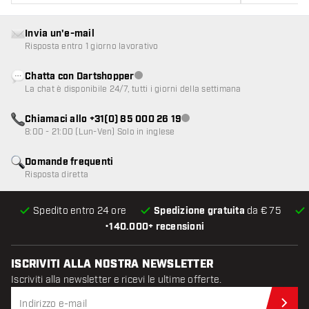
Invia un'e-mail
Risposta entro 1 giorno lavorativo
Chatta con Dartshopper
Servizio clienti non disponibile
La chat è disponibile 24/7, tutti i giorni della settimana
Chiamaci allo +31(0) 85 000 26 19
Servizio clienti non disponibile
8:00 - 21:00 (Lun-Ven) Solo in inglese
Domande frequenti
Risposta diretta
Spedito entro 24 ore
Spedizione gratuita
da € 75
•
140.000+ recensioni
ISCRIVITI ALLA NOSTRA NEWSLETTER
Iscriviti alla newsletter e ricevi le ultime offerte.