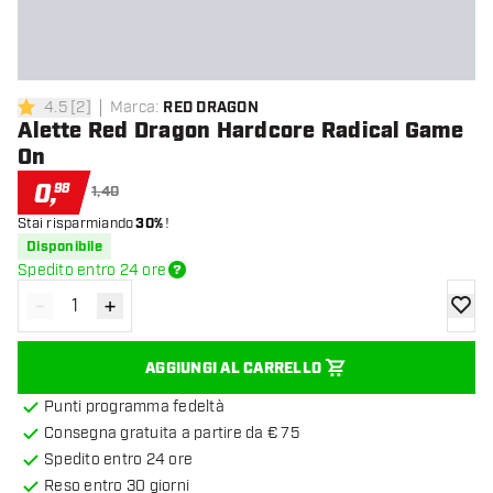
4.5
[
2
]
Marca
:
RED DRAGON
4.5 stelle di valutazione
Alette Red Dragon Hardcore Radical Game
On
0
,
98
1,40
Stai risparmiando
30%
!
Disponibile
Spedito entro 24 ore
-
+
Diminuisci quantità
Aumenta quantità
aggiung
AGGIUNGI AL CARRELLO
Punti programma fedeltà
Consegna gratuita a partire da € 75
Spedito entro 24 ore
Reso entro 30 giorni