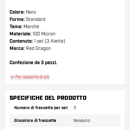
Colore:
Nero
Forma:
Standard
Tema:
Marche
Materiale:
100 Micron
Contenuto:
1 set (3 Alette)
Marca:
Red Dragon
Confezione da 3 pezzi.
Suggerimento di Dartshopper!
Per saperne di più
Assicuratevi di avere a portata di mano un gran
numero di alette e di astine. Questi possono
SPECIFICHE DEL PRODOTTO
danneggiarsi o rompersi con l'uso.
Numero di freccette per set
3
Provate una forma, un materiale o uno
Giocatore di freccette
Nessuno
spessore diverso di alette per scoprire quale