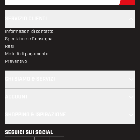
Iscr
SERVIZIO CLIENTI
Informazioni di contatto
Spedizione e Consegna
Resi
Metodi di pagamento
Preventivo
CHI SIAMO & SERVIZI
ACCOUNT
SHOPPING & ISPIRAZIONE
SEGUICI SUI SOCIAL