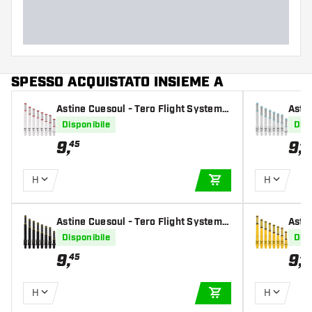
SPESSO ACQUISTATO INSIEME A
Astine Cuesoul - Tero Flight System A
Astin
K7 - White
K7 - 
Disponibile
Disp
9
,
9
,
45
45
H
H
AGGIUNGI AL CARR
Astine Cuesoul - Tero Flight System A
Astin
K7 - Black
K7 - 
Disponibile
Disp
9
,
9
,
45
45
H
H
AGGIUNGI AL CARR