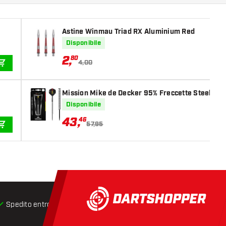
Astine Winmau Triad RX Aluminium Red
Disponibile
2
,
80
4,00
AGGIUNGI AL CARRELLO
Mission Mike de Decker 95% Freccette Steel Dar
Disponibile
43
,
46
57,95
AGGIUNGI AL CARRELLO
Spedito entro 24 ore
Spedizione gratuita
da € 75