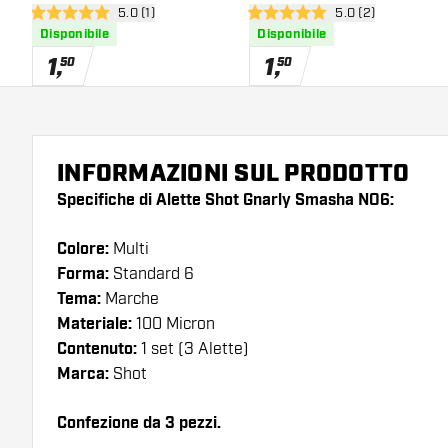
apri pannello recensioni
5.0 (1)
apri pannello rece
5.0 (2)
5 stelle di valutazione
5 stelle di valutazione
Disponibile
Disponibile
1
,
1
,
50
50
INFORMAZIONI SUL PRODOTTO
Specifiche di Alette Shot Gnarly Smasha NO6:
Colore:
Multi
Forma:
Standard 6
Tema:
Marche
Materiale:
100 Micron
Contenuto:
1 set (3 Alette)
Marca:
Shot
Confezione da 3 pezzi.