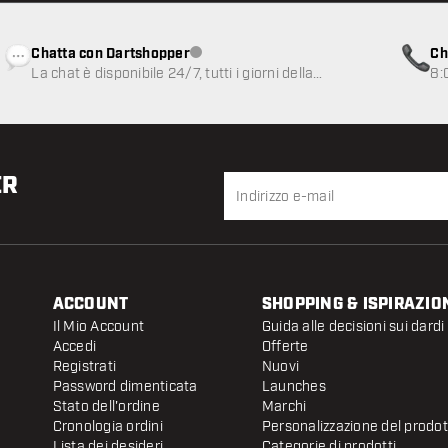
Chatta con Dartshopper
Ch
Servizio clienti non disponibile
La chat è disponibile 24/7, tutti i giorni della
8:
settimana
ER
ACCOUNT
SHOPPING & ISPIRAZIO
Il Mio Account
Guida alle decisioni sui dardi
Accedi
Offerte
Registrati
Nuovi
Password dimenticata
Launches
Stato dell'ordine
Marchi
Cronologia ordini
Personalizzazione del prodo
Lista dei desideri
Categorie di prodotti