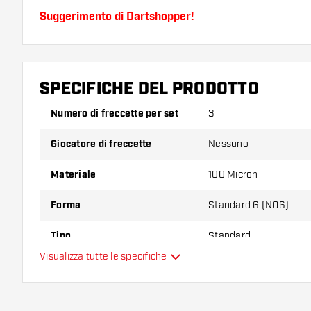
Suggerimento di Dartshopper!
Assicuratevi di avere a portata di mano un gran num
astine. Questi possono danneggiarsi o rompersi con 
SPECIFICHE DEL PRODOTTO
Provate una forma, un materiale o uno spessore div
Numero di freccette per set
3
scoprire quale variante vi si addice di più!
Giocatore di freccette
Nessuno
Materiale
100 Micron
Forma
Standard 6 (NO6)
Tipo
Standard
Visualizza tutte le specifiche
Flessibilità
Colore principale