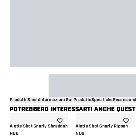
Prodotti Simili
Informazioni Sul Prodotto
Specifiche
Recensioni
POTREBBERO INTERESSARTI ANCHE QUESTI
aggiungi alla lista dei desideri
aggiung
Alette Shot Gnarly Shreddah
Alette Shot Gnarly Rippah
NO6
NO6