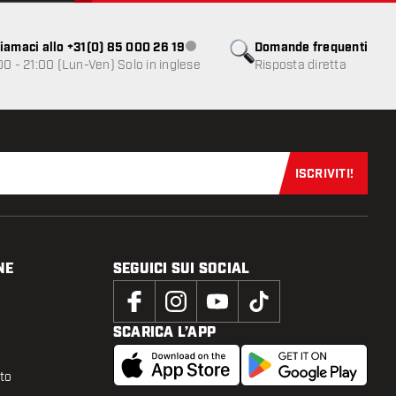
iamaci allo +31(0) 85 000 26 19
Domande frequenti
Servizio clienti non disponibile
00 - 21:00 (Lun-Ven) Solo in inglese
Risposta diretta
ISCRIVITI!
Iscriviti sub
NE
SEGUICI SUI SOCIAL
SCARICA L’APP
tto