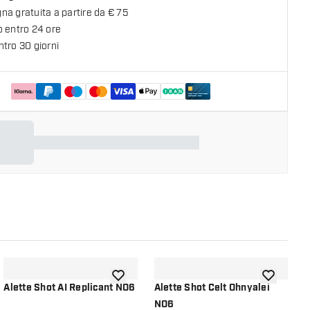
a gratuita a partire da € 75
o entro 24 ore
tro 30 giorni
lla lista dei desideri
aggiungi alla lista dei desideri
aggiungi all
Alette Shot AI Replicant NO6
Alette Shot Celt Ohnyalei
A
NO6