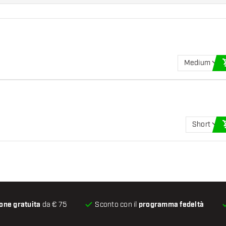
Medium
Short
one gratuita
da € 75
Sconto con il
programma fedeltà