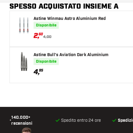
SPESSO ACQUISTATO INSIEME A
Astine Winmau Astro Aluminium Red
Disponibile
2
,
60
4,00
Astine Bull's Aviation Dark Aluminium
Disponibile
4
,
95
140.000+
•
Spedito entro 24 ore
Spedizi
recensioni