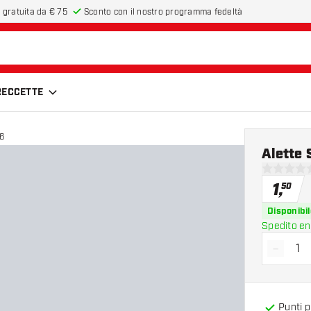
 gratuita da € 75
Sconto con il nostro programma fedeltà
FRECCETTE
6
Alette
0 stelle di
1
,
50
Disponibil
Spedito en
-
Diminui
Punti 