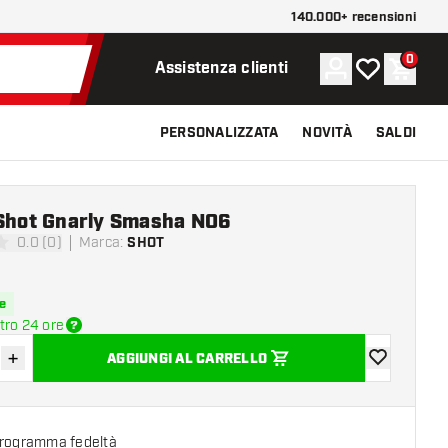
140.000+ recensioni
0
Account
La mia lista d
Carrel
Assistenza clienti
PERSONALIZZATA
NOVITÀ
SALDI
 Shot Gnarly Smasha NO6
0.0 (0)
Marca
:
SHOT
 valutazione
e
tro 24 ore
+
AGGIUNGI AL CARRELLO
sci quantità
Aumenta quantità
aggiungi alla
programma fedeltà