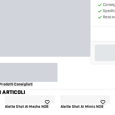
Consegn
Spedit
Reso en
Prodotti Consigliati
 ARTICOLI
i alla lista dei desideri
aggiungi alla lista dei desideri
aggiungi a
Alette Shot AI Mecha NO6
Alette Shot AI Mimic NO6