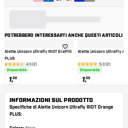
POTREBBERO INTERESSARTI ANCHE QUESTI ARTICOLI
aggiungi alla lista dei desideri
Alette Unicorn Ultrafly RIOT Graffiti
Alette Unicorn UltraFly A
PLUS
apri pannello recensioni
4.5 (2)
apri pannello re
5.0 (2)
4.5 stelle di valutazione
5 stelle di valutazione
Disponibile
Disponibile
1
,
1
,
05
05
INFORMAZIONI SUL PRODOTTO
Specifiche di Alette Unicorn Ultrafly RIOT Orange
PLUS: