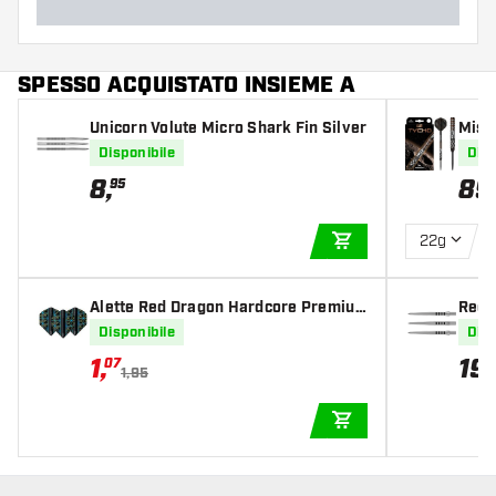
SPESSO ACQUISTATO INSIEME A
Unicorn Volute Micro Shark Fin Silver
Miss
arts
Disponibile
Disp
8
,
89
95
22g
AGGIUNGI AL CARR
Alette Red Dragon Hardcore Premiu
Red 
m Dragonfly 95
ts Si
Disponibile
Disp
1
,
19
,
07
1,95
AGGIUNGI AL CARR