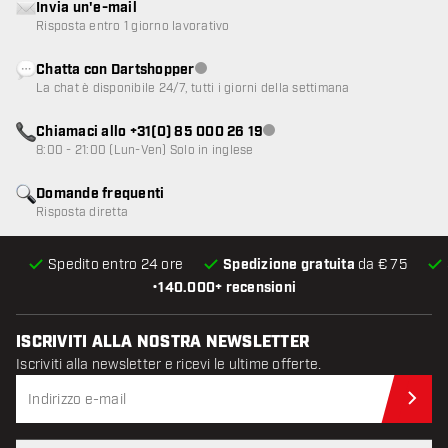
Invia un'e-mail
Risposta entro 1 giorno lavorativo
Chatta con Dartshopper
Servizio clienti non disponibile
La chat è disponibile 24/7, tutti i giorni della settimana
Chiamaci allo +31(0) 85 000 26 19
Servizio clienti non disponibile
8:00 - 21:00 (Lun-Ven) Solo in inglese
Domande frequenti
Risposta diretta
Spedito entro 24 ore
Spedizione gratuita
da € 75
•
140.000+ recensioni
ISCRIVITI ALLA NOSTRA NEWSLETTER
Iscriviti alla newsletter e ricevi le ultime offerte.
Iscr