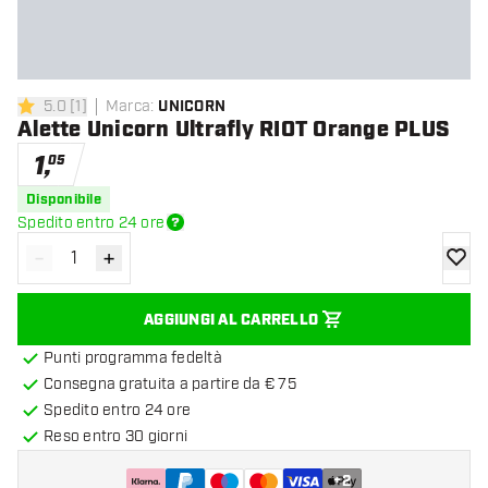
5.0
[
1
]
Marca
:
UNICORN
5 stelle di valutazione
Alette Unicorn Ultrafly RIOT Orange PLUS
1
,
05
Disponibile
Spedito entro 24 ore
-
+
Diminuisci quantità
Aumenta quantità
aggiung
AGGIUNGI AL CARRELLO
Punti programma fedeltà
Consegna gratuita a partire da € 75
Spedito entro 24 ore
Reso entro 30 giorni
+
2