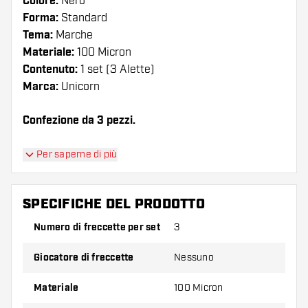
Colore:
Nero
Forma:
Standard
Tema:
Marche
Materiale:
100 Micron
Contenuto:
1 set (3 Alette)
Marca:
Unicorn
Confezione da 3 pezzi.
Suggerimento di Dartshopper!
Per saperne di più
Assicuratevi di avere a portata di mano un gran
numero di alette e di astine. Questi possono
SPECIFICHE DEL PRODOTTO
danneggiarsi o rompersi con l'uso.
Numero di freccette per set
3
Provate una forma, un materiale o uno
Giocatore di freccette
Nessuno
spessore diverso di alette per scoprire quale
variante vi si addice di più!
Materiale
100 Micron