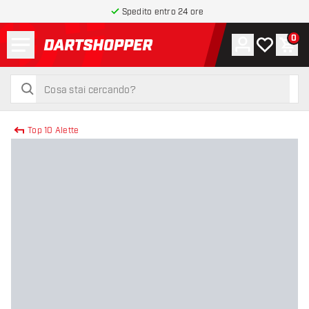
Spedito entro 24 ore
Menu
0
Account
La mia list
Carr
torna alla home page
cerca
cerca
Top 10 Alette