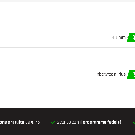
40 mm
Inbetween Plus
one gratuita
da € 75
Sconto con il
programma fedeltà