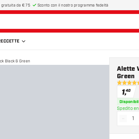
 gratuita da € 75
Sconto con il nostro programma fedeltà
FRECCETTE
ick Black & Green
Alette 
Green
4.7 stelle 
1
,
40
Disponibil
Spedito en
-
Diminui