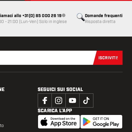
iamaci allo +31(0) 85 000 26 19
Domande frequenti
Servizio clienti non disponibile
00 - 21:00 (Lun-Ven) Solo in inglese
Risposta diretta
ISCRIVITI!
Iscriviti sub
NE
SEGUICI SUI SOCIAL
SCARICA L’APP
tto