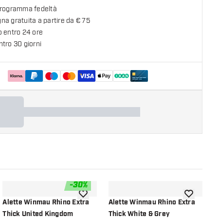
programma fedeltà
a gratuita a partire da € 75
o entro 24 ore
tro 30 giorni
-
30
%
lla lista dei desideri
aggiungi alla lista dei desideri
aggiungi all
Alette Winmau Rhino Extra
Alette Winmau Rhino Extra
A
Thick United Kingdom
Thick White & Grey