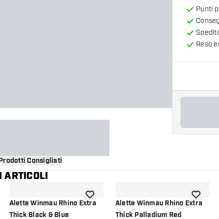
Punti 
Consegn
Spedit
Reso en
Prodotti Consigliati
 ARTICOLI
i alla lista dei desideri
aggiungi alla lista dei desideri
aggiungi a
Alette Winmau Rhino Extra
Alette Winmau Rhino Extra
Thick Black & Blue
Thick Palladium Red