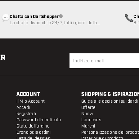
Chatta con Dartshopper
Ch
Servizio clienti non disponibile
La chat è disponibile 24/7, tutti i giorni della
8:
settimana
ER
ACCOUNT
SHOPPING & ISPIRAZIO
Il Mio Account
Guida alle decisioni sui dardi
Accedi
Offerte
Registrati
Nuovi
Password dimenticata
Launches
Stato dell'ordine
Marchi
Cronologia ordini
Personalizzazione del prodo
Lista dei desideri
Categorie di prodotti