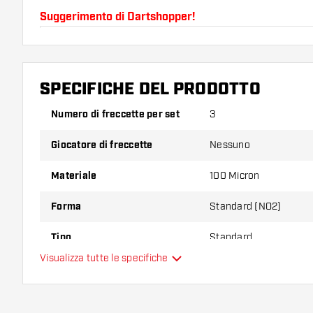
Suggerimento di Dartshopper!
Assicuratevi di avere a portata di mano un gran num
astine. Questi possono danneggiarsi o rompersi con 
SPECIFICHE DEL PRODOTTO
Provate una forma, un materiale o uno spessore div
Numero di freccette per set
3
scoprire quale variante vi si addice di più!
Giocatore di freccette
Nessuno
Materiale
100 Micron
Forma
Standard (NO2)
Tipo
Standard
Visualizza tutte le specifiche
Flessibilità
Colori aggiuntivi