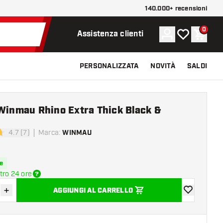
140.000+ recensioni
0
Account
La mia lista d
Carrel
Assistenza clienti
PERSONALIZZATA
NOVITÀ
SALDI
Winmau Rhino Extra Thick Black &
4.7 (7)
Marca
:
WINMAU
di valutazione
e
tro 24 ore
+
AGGIUNGI AL CARRELLO
sci quantità
Aumenta quantità
aggiungi alla