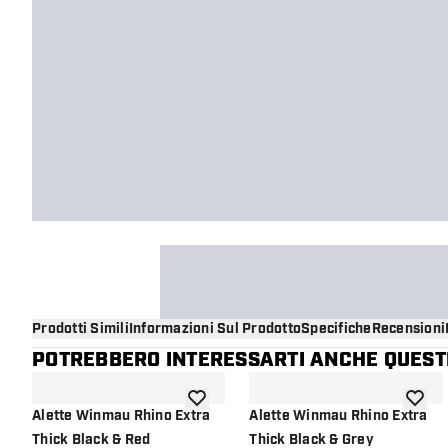
Prodotti Simili
Informazioni Sul Prodotto
Specifiche
Recensioni
POTREBBERO INTERESSARTI ANCHE QUESTI
aggiungi alla lista dei desideri
aggiung
Alette Winmau Rhino Extra
Alette Winmau Rhino Extra
Thick Black & Red
Thick Black & Grey