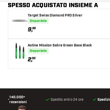
SPESSO ACQUISTATO INSIEME A
Colore principale
Target Swiss Diamond PRO Silver
Disponibile
9
,
99
Astine Mission Sabre Green Base Black
Disponibile
2
,
50
140.000+
•
Spedito entro 24 ore
Spedizi
recensioni