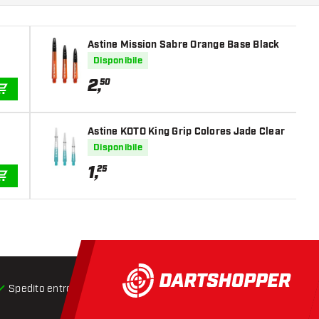
Astine Mission Sabre Orange Base Black
Disponibile
2
,
50
AGGIUNGI AL CARRELLO
Astine KOTO King Grip Colores Jade Clear
Disponibile
1
,
25
AGGIUNGI AL CARRELLO
Spedito entro 24 ore
Spedizione gratuita
da € 75