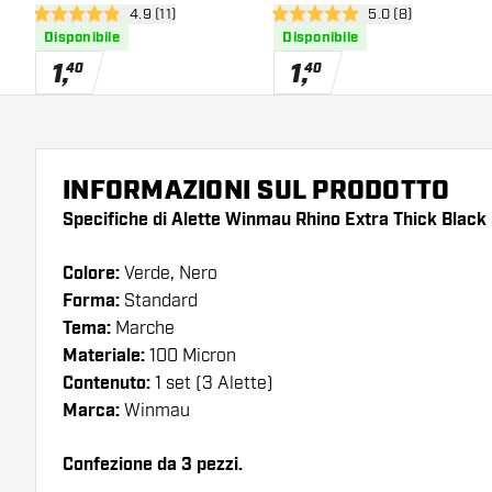
apri pannello recensioni
4.9 (11)
apri pannello rece
5.0 (8)
4.9 stelle di valutazione
5 stelle di valutazione
Disponibile
Disponibile
1
,
1
,
40
40
INFORMAZIONI SUL PRODOTTO
Specifiche di Alette Winmau Rhino Extra Thick Black
Colore:
Verde, Nero
Forma:
Standard
Tema:
Marche
Materiale:
100 Micron
Contenuto:
1 set (3 Alette)
Marca:
Winmau
Confezione da 3 pezzi.