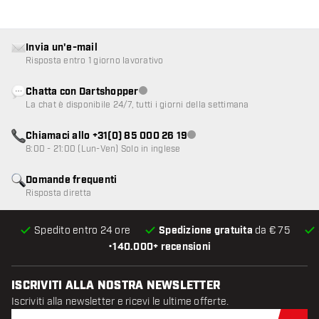
Invia un'e-mail
Risposta entro 1 giorno lavorativo
Chatta con Dartshopper
Servizio clienti non disponibile
La chat è disponibile 24/7, tutti i giorni della settimana
Chiamaci allo +31(0) 85 000 26 19
Servizio clienti non disponibile
8:00 - 21:00 (Lun-Ven) Solo in inglese
Domande frequenti
Risposta diretta
Spedito entro 24 ore
Spedizione gratuita
da € 75
•
140.000+ recensioni
ISCRIVITI ALLA NOSTRA NEWSLETTER
Iscriviti alla newsletter e ricevi le ultime offerte.