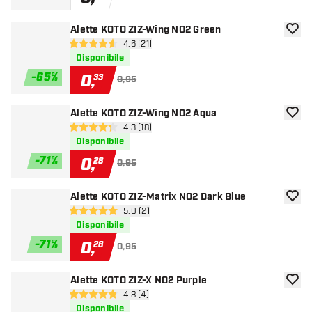
Alette KOTO ZIZ-Wing NO2 Green
aggiun
apri pannello recensioni
4.6 (21)
4.6 stelle di valutazione
Disponibile
-
65
%
0
,
33
0,95
Alette KOTO ZIZ-Wing NO2 Aqua
aggiun
apri pannello recensioni
4.3 (18)
4.3 stelle di valutazione
Disponibile
-
71
%
0
,
28
0,95
Alette KOTO ZIZ-Matrix NO2 Dark Blue
aggiun
apri pannello recensioni
5.0 (2)
5 stelle di valutazione
Disponibile
-
71
%
0
,
28
0,95
Alette KOTO ZIZ-X NO2 Purple
aggiun
apri pannello recensioni
4.8 (4)
4.8 stelle di valutazione
Disponibile