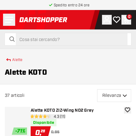
Spedito entro 24 ore
Menu
0
Account
La mia list
Carr
torna alla home page
cerca
cerca
Alette
Alette KOTO
37
articoli
Rilevanza
Alette KOTO ZIZ-Wing NO2 Grey
aggiun
apri pannello recensioni
4.3 (11)
4.3 stelle di valutazione
Disponibile
-
71
%
0
,
28
0,95