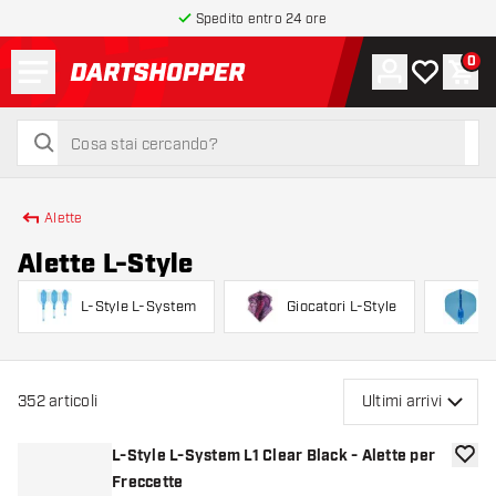
Spedito entro 24 ore
Menu
0
Account
La mia list
Carr
torna alla home page
cerca
cerca
Alette
Alette L-Style
L-Style L-System
Giocatori L-Style
L
352
articoli
Ultimi arrivi
L-Style L-System L1 Clear Black - Alette per
aggiun
Freccette