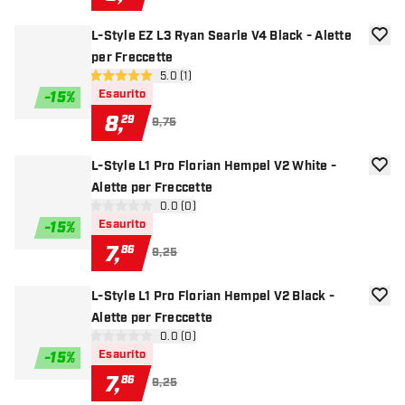
L-Style EZ L3 Ryan Searle V4 Black - Alette
aggiun
per Freccette
apri pannello recensioni
5.0 (1)
5 stelle di valutazione
Esaurito
-
15
%
8
,
29
9,75
L-Style L1 Pro Florian Hempel V2 White -
aggiun
Alette per Freccette
apri pannello recensioni
0.0 (0)
0 stelle di valutazione
Esaurito
-
15
%
7
,
86
9,25
L-Style L1 Pro Florian Hempel V2 Black -
aggiun
Alette per Freccette
apri pannello recensioni
0.0 (0)
0 stelle di valutazione
Esaurito
-
15
%
7
,
86
9,25