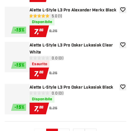
Alette L-Style L3 Pro Alexander Merkx Black
aggiun
apri pannello recensioni
5.0 (1)
5 stelle di valutazione
Disponibile
-
15
%
7
,
86
9,25
Alette L-Style L3 Pro Oskar Lukasiak Clear
aggiun
White
apri pannello recensioni
0.0 (0)
0 stelle di valutazione
Esaurito
-
15
%
7
,
86
9,25
Alette L-Style L3 Pro Oskar Lukasiak Black
aggiun
apri pannello recensioni
0.0 (0)
0 stelle di valutazione
Disponibile
-
15
%
7
,
86
9,25