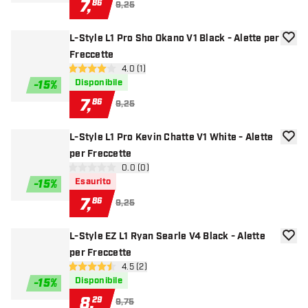
7
,
86
9,25
L-Style L1 Pro Sho Okano V1 Black - Alette per
aggiun
Freccette
apri pannello recensioni
4.0 (1)
4 stelle di valutazione
Disponibile
-
15
%
7
,
86
9,25
L-Style L1 Pro Kevin Chatte V1 White - Alette
aggiun
per Freccette
apri pannello recensioni
0.0 (0)
0 stelle di valutazione
Esaurito
-
15
%
7
,
86
9,25
L-Style EZ L1 Ryan Searle V4 Black - Alette
aggiun
per Freccette
apri pannello recensioni
4.5 (2)
4.5 stelle di valutazione
Disponibile
-
15
%
8
,
29
9,75