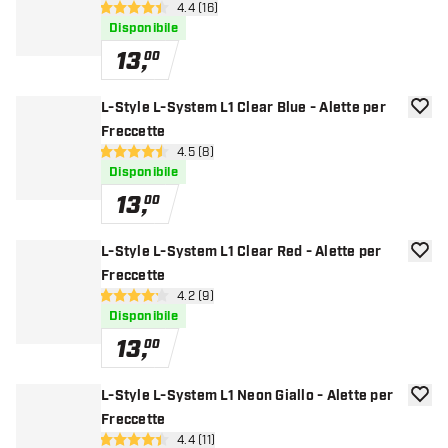
apri pannello recensioni
4.4 (16)
4.4 stelle di valutazione
Disponibile
13
,
00
L-Style L-System L1 Clear Blue - Alette per
aggiun
Freccette
apri pannello recensioni
4.5 (8)
4.5 stelle di valutazione
Disponibile
13
,
00
L-Style L-System L1 Clear Red - Alette per
aggiun
Freccette
apri pannello recensioni
4.2 (9)
4.2 stelle di valutazione
Disponibile
13
,
00
L-Style L-System L1 Neon Giallo - Alette per
aggiun
Freccette
apri pannello recensioni
4.4 (11)
4.4 stelle di valutazione