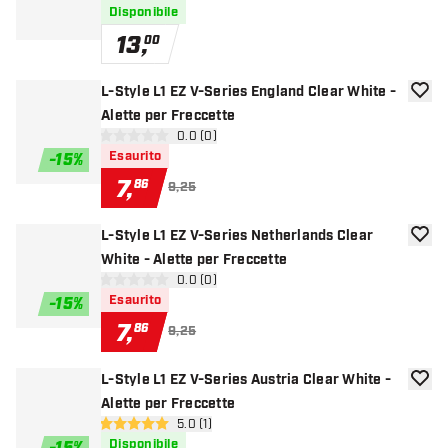
Disponibile
13
,
00
L-Style L1 EZ V-Series England Clear White -
aggiun
Alette per Freccette
apri pannello recensioni
0.0 (0)
0 stelle di valutazione
Esaurito
-
15
%
7
,
86
9,25
L-Style L1 EZ V-Series Netherlands Clear
aggiun
White - Alette per Freccette
apri pannello recensioni
0.0 (0)
0 stelle di valutazione
Esaurito
-
15
%
7
,
86
9,25
L-Style L1 EZ V-Series Austria Clear White -
aggiun
Alette per Freccette
apri pannello recensioni
5.0 (1)
5 stelle di valutazione
Disponibile