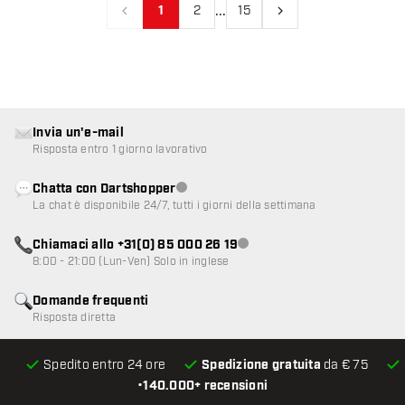
...
1
2
15
Precedente
Prossimo
Invia un'e-mail
Risposta entro 1 giorno lavorativo
Chatta con Dartshopper
Servizio clienti non disponibile
La chat è disponibile 24/7, tutti i giorni della settimana
Chiamaci allo +31(0) 85 000 26 19
Servizio clienti non disponibile
8:00 - 21:00 (Lun-Ven) Solo in inglese
Domande frequenti
Risposta diretta
Spedito entro 24 ore
Spedizione gratuita
da € 75
•
140.000+ recensioni