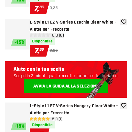
-
15
%
7
,
86
9,25
L-Style L1 EZ V-Series Czechia Clear White -
aggiun
Alette per Freccette
apri pannello recensioni
0.0 (0)
0 stelle di valutazione
Disponibile
-
15
%
7
,
86
9,25
Aiuto con la tua scelta
Scopri in 2 minuti quali freccette fanno per te. Iniziamo:
AVVIA LA GUIDA ALLA SELEZIONE
L-Style L1 EZ V-Series Hungary Clear White -
aggiun
Alette per Freccette
apri pannello recensioni
5.0 (1)
5 stelle di valutazione
Disponibile
-
15
%