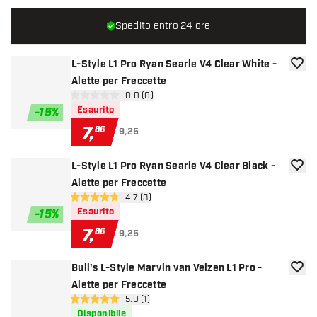
Spedito entro 24 ore
L-Style L1 Pro Ryan Searle V4 Clear White -
aggiun
Alette per Freccette
apri pannello recensioni
0.0 (0)
0 stelle di valutazione
Esaurito
-
15
%
7
,
86
9,25
L-Style L1 Pro Ryan Searle V4 Clear Black -
aggiun
Alette per Freccette
apri pannello recensioni
4.7 (3)
4.7 stelle di valutazione
Esaurito
-
15
%
7
,
86
9,25
Bull's L-Style Marvin van Velzen L1 Pro -
aggiun
Alette per Freccette
apri pannello recensioni
5.0 (1)
5 stelle di valutazione
Disponibile