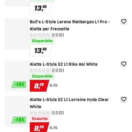
13
,
95
Bull's L-Style Lerena Rietbergen L1 Pro -
aggiun
Alette per Freccette
apri pannello recensioni
0.0 (0)
0 stelle di valutazione
Disponibile
13
,
95
Alette L-Style EZ L1 Rika Aoi White
aggiun
apri pannello recensioni
0.0 (0)
0 stelle di valutazione
Disponibile
-
15
%
8
,
29
9,75
Alette L-Style EZ L1 Lorraine Hyde Clear
aggiun
White
apri pannello recensioni
0.0 (0)
0 stelle di valutazione
Esaurito
-
15
%
8
,
29
9,75