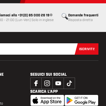
iamaci allo +31(0) 85 000 26 19
Domande frequenti
Servizio clienti non disponibile
00 - 21:00 (Lun-Ven) Solo in inglese
Risposta diretta
ISCRIVITI!
Iscriviti sub
NE
SEGUICI SUI SOCIAL
SCARICA L’APP
tto