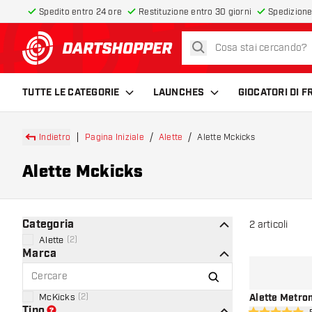
Spedito entro 24 ore
Restituzione entro 30 giorni
Spedizione
cerca
torna alla home page
TUTTE LE CATEGORIE
LAUNCHES
GIOCATORI DI 
Indietro
Pagina Iniziale
Alette
Alette Mckicks
Alette Mckicks
Categoria
2
articoli
Alette
(
2
)
Marca
McKicks
(
2
)
Alette Metron
Tipo