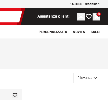
140.000+ recensioni
0
Account
La mia lista d
Carrel
Assistenza clienti
PERSONALIZZATA
NOVITÀ
SALDI
Rilevanza
aggiungi alla lista dei desideri