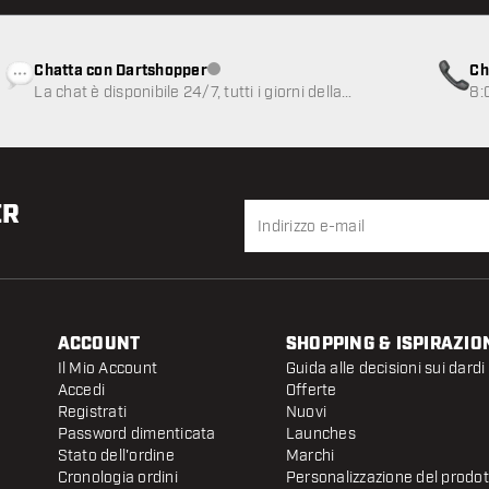
Chatta con Dartshopper
Ch
Servizio clienti non disponibile
La chat è disponibile 24/7, tutti i giorni della
8:
settimana
ER
ACCOUNT
SHOPPING & ISPIRAZIO
Il Mio Account
Guida alle decisioni sui dardi
Accedi
Offerte
Registrati
Nuovi
Password dimenticata
Launches
Stato dell'ordine
Marchi
Cronologia ordini
Personalizzazione del prodo