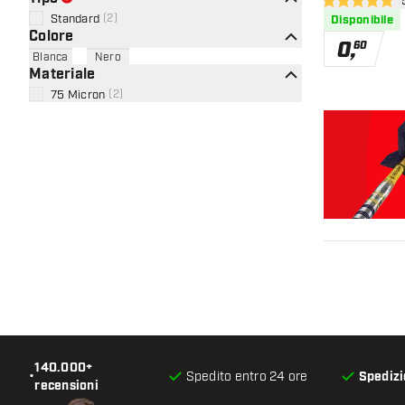
apr
5 stelle di valu
Standard
(
2
)
Disponibile
Colore
0
,
60
Blanca
Nero
Materiale
75 Micron
(
2
)
140.000+
•
Spedito entro 24 ore
Spedizi
recensioni