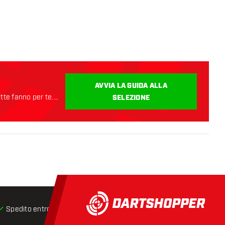
ioni
AVVIA LA GUIDA ALLA
ette fanno per te.
SELEZIONE
Spedito entro 24 ore
Spedizione gratuita
da € 75