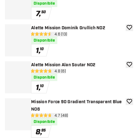
Disponibile
7
,
50
Alette Mission Dominik Grullich NO2
aggiun
apri pannello recensioni
4.6 (13)
4.6 stelle di valutazione
Disponibile
1
,
10
Alette Mission Alan Soutar NO2
aggiun
apri pannello recensioni
4.8 (6)
4.8 stelle di valutazione
Disponibile
1
,
10
Mission Force 90 Gradient Transparent Blue
aggiun
NO6
apri pannello recensioni
4.7 (48)
4.7 stelle di valutazione
Disponibile
8
,
95