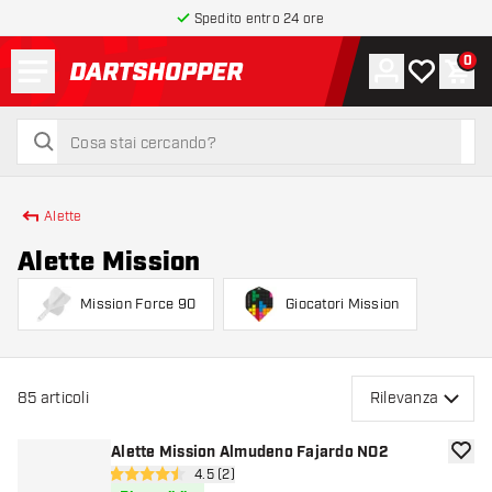
Spedito entro 24 ore
Menu
0
Account
La mia list
Carr
torna alla home page
cerca
cerca
Alette
Alette Mission
Mission Force 90
Giocatori Mission
85
articoli
Rilevanza
Alette Mission Almudeno Fajardo NO2
aggiun
apri pannello recensioni
4.5 (2)
4.5 stelle di valutazione