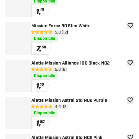
Disponibile
1
,
10
Mission Force 90 Slim White
aggiun
apri pannello recensioni
5.0 (12)
5 stelle di valutazione
Disponibile
7
,
50
Alette Mission Alliance 100 Black NO2
aggiun
apri pannello recensioni
5.0 (8)
5 stelle di valutazione
Disponibile
1
,
10
Alette Mission Astral Std NO2 Purple
aggiun
apri pannello recensioni
4.9 (12)
4.9 stelle di valutazione
Disponibile
1
,
20
Alette Mission Astral Std NO2 Pink