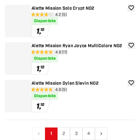
Alette Mission Solo Crypt NO2
aggiun
apri pannello recensioni
4.2 (5)
4.2 stelle di valutazione
Disponibile
1
,
10
Alette Mission Ryan Joyce MultiColore NO2
aggiun
apri pannello recensioni
4.9 (11)
4.9 stelle di valutazione
Disponibile
1
,
10
Alette Mission Dylan Slevin NO2
aggiun
apri pannello recensioni
4.8 (5)
4.8 stelle di valutazione
Disponibile
1
,
10
1
2
3
4
Precedente
Prossimo