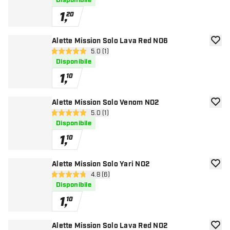
Disponibile
1
,
20
Alette Mission Solo Lava Red NO6
aggiun
apri pannello recensioni
5.0 (1)
5 stelle di valutazione
Disponibile
1
,
10
Alette Mission Solo Venom NO2
aggiun
apri pannello recensioni
5.0 (1)
5 stelle di valutazione
Disponibile
1
,
10
Alette Mission Solo Yari NO2
aggiun
apri pannello recensioni
4.8 (6)
4.8 stelle di valutazione
Disponibile
1
,
10
Alette Mission Solo Lava Red NO2