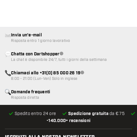
Invia un'e-mail
Risposta entro 1 giorno lavorativo
Chatta con Dartshopper
Servizio clienti non disponibile
La chat è disponibile 24/7, tutti i giorni della settimana
Chiamaci allo +31(0) 85 000 26 19
Servizio clienti non disponibile
8:00 - 21:00 (Lun-Ven) Solo in inglese
Domande frequenti
Risposta diretta
Spedito entro 24 ore
Spedizione gratuita
da € 75
•
140.000+ recensioni