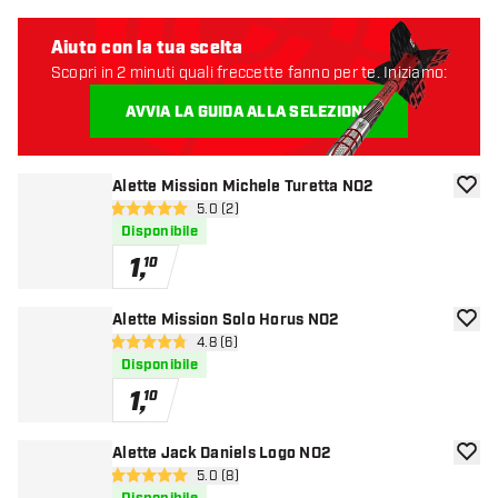
Aiuto con la tua scelta
Scopri in 2 minuti quali freccette fanno per te. Iniziamo:
AVVIA LA GUIDA ALLA SELEZIONE
Alette Mission Michele Turetta NO2
aggiun
apri pannello recensioni
5.0 (2)
5 stelle di valutazione
Disponibile
1
,
10
Alette Mission Solo Horus NO2
aggiun
apri pannello recensioni
4.8 (6)
4.8 stelle di valutazione
Disponibile
1
,
10
Alette Jack Daniels Logo NO2
aggiun
apri pannello recensioni
5.0 (8)
5 stelle di valutazione