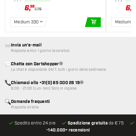
6
,
6
,
59
59
7,75
Medium 330
Medium 3
AGGIUNGI AL CARR
Invia un'e-mail
Risposta entro 1 giorno lavorativo
Chatta con Dartshopper
Servizio clienti non disponibile
La chat è disponibile 24/7, tutti i giorni della settimana
Chiamaci allo +31(0) 85 000 26 19
Servizio clienti non disponibile
8:00 - 21:00 (Lun-Ven) Solo in inglese
Domande frequenti
Risposta diretta
Spedito entro 24 ore
Spedizione gratuita
da € 75
•
140.000+ recensioni