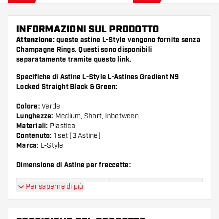
INFORMAZIONI SUL PRODOTTO
Attenzione:
queste astine L-Style vengono fornite senza
Champagne Rings. Questi sono disponibili
separatamente tramite questo
link
.
Specifiche di Astine L-Style L-Astines Gradient N9
Locked Straight Black & Green:
Colore:
Verde
Lunghezze:
Medium, Short, Inbetween
Materiali:
Plastica
Contenuto:
1 set (3 Astine)
Marca:
L-Style
Dimensione di Astine per freccette:
Per saperne di più
Dimensioni:
Lunghezze:
Dimensioni 190
Short, 33 mm