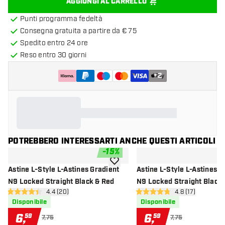
AGGIUNGI AL CARRELLO
Punti programma fedeltà
Consegna gratuita a partire da € 75
Spedito entro 24 ore
Reso entro 30 giorni
+
2
POTREBBERO INTERESSARTI ANCHE QUESTI ARTICOLI
-
15
%
aggiungi alla lista dei desideri
Astine L-Style L-Astines Gradient
Astine L-Style L-Astines G
N9 Locked Straight Black & Red
N9 Locked Straight Black 
apri pannello recensioni
4.4 (20)
apri pannello re
4.8 (17)
4.4 stelle di valutazione
4.8 stelle di valutazione
Disponibile
Disponibile
6
,
6
,
59
59
7,75
7,75