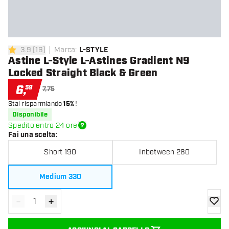
3.9
[
16
]
Marca
:
L-STYLE
3.9 stelle di valutazione
Astine L-Style L-Astines Gradient N9
Locked Straight Black & Green
6
,
59
7,75
Stai risparmiando
15%
!
Disponibile
Spedito entro 24 ore
Fai una scelta
:
Short 190
Inbetween 260
Medium 330
-
+
Diminuisci quantità
Aumenta quantità
aggiung