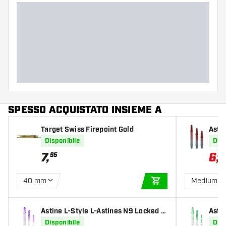
SPESSO ACQUISTATO INSIEME A
Target Swiss Firepoint Gold
Astin
Lock
Disponibile
Disp
7
,
6
,
95
59
40 mm
Medium 3
AGGIUNGI AL CARR
Astine L-Style L-Astines N9 Locked S
Asti
traight Purple Grape
traig
Disponibile
Disp