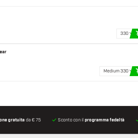
330
lear
Medium 330
one gratuita
da € 75
Sconto con il
programma fedeltà