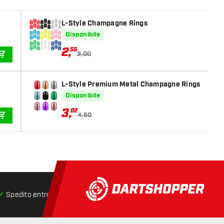
L-Style Champagne Rings
Disponibile
2
,
55
3,00
AGGIUNGI AL CARRELLO
L-Style Premium Metal Champagne Rings
Disponibile
3
,
82
4,50
AGGIUNGI AL CARRELLO
Spedito entro 24 ore
Spedizione gratuita
da € 75