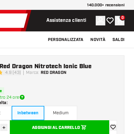
140.000+ recensioni
0
Account
La mia lista d
Carrel
Assistenza clienti
PERSONALIZZATA
NOVITÀ
SALDI
Red Dragon Nitrotech Ionic Blue
4.9 (43)
Marca
:
RED DRAGON
di valutazione
e
tro 24 ore
elta
:
t
Inbetween
Medium
+
AGGIUNGI AL CARRELLO
sci quantità
Aumenta quantità
aggiungi alla