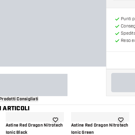
Punti 
Consegn
Spedit
Reso en
Prodotti Consigliati
 ARTICOLI
i alla lista dei desideri
aggiungi alla lista dei desideri
aggiungi a
Astine Red Dragon Nitrotech
Astine Red Dragon Nitrotech
Ionic Black
Ionic Green