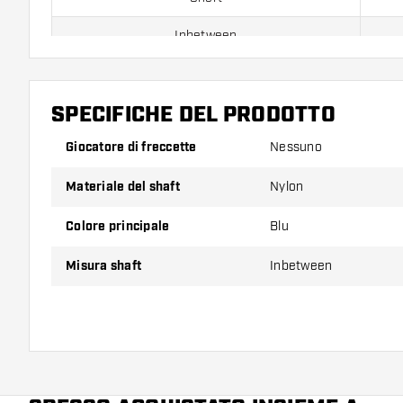
Inbetween
Medium
SPECIFICHE DEL PRODOTTO
Confezione da 3 pezzi.
Giocatore di freccette
Nessuno
Suggerimento di Dartshopper!
Materiale del shaft
Nylon
Assicuratevi di avere a portata di mano un gran num
Colore principale
Blu
astine. Questi possono danneggiarsi o rompersi con 
Misura shaft
Inbetween
Provate un astine di dimensioni diverse per scoprire
addice di più!