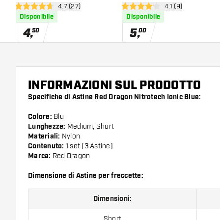
apri pannello recensioni
4.7 (27)
apri pannello recen
4.1 (9)
4.7 stelle di valutazione
4.1 stelle di valutazione
Disponibile
Disponibile
4
,
5
,
50
00
INFORMAZIONI SUL PRODOTTO
Specifiche di Astine Red Dragon Nitrotech Ionic Blue:
Colore:
Blu
Lunghezze:
Medium, Short
Materiali:
Nylon
Contenuto:
1 set (3 Astine)
Marca:
Red Dragon
Dimensione di Astine per freccette:
Dimensioni:
Short