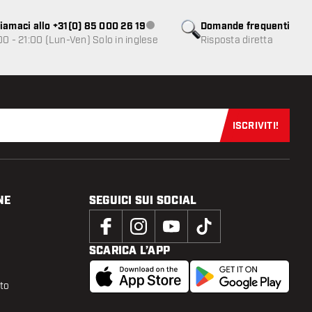
iamaci allo +31(0) 85 000 26 19
Domande frequenti
Servizio clienti non disponibile
00 - 21:00 (Lun-Ven) Solo in inglese
Risposta diretta
ISCRIVITI!
Iscriviti sub
NE
SEGUICI SUI SOCIAL
SCARICA L’APP
tto