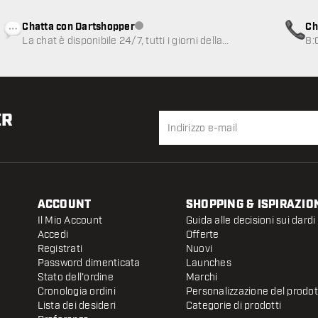
Chatta con Dartshopper
Ch
Servizio clienti non disponibile
La chat è disponibile 24/7, tutti i giorni della
8:
settimana
ER
ACCOUNT
SHOPPING & ISPIRAZIO
Il Mio Account
Guida alle decisioni sui dardi
Accedi
Offerte
Registrati
Nuovi
Password dimenticata
Launches
Stato dell'ordine
Marchi
Cronologia ordini
Personalizzazione del prodo
Lista dei desideri
Categorie di prodotti