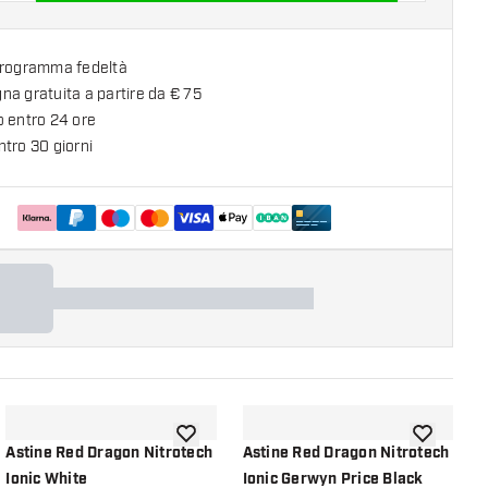
programma fedeltà
a gratuita a partire da € 75
o entro 24 ore
tro 30 giorni
lla lista dei desideri
aggiungi alla lista dei desideri
aggiungi all
Astine Red Dragon Nitrotech
Astine Red Dragon Nitrotech
A
Ionic White
Ionic Gerwyn Price Black
I