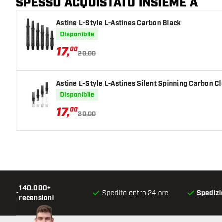
SPESSO ACQUISTATO INSIEME A
Astine L-Style L-Astines Carbon Black
Disponibile
17
,
00
20,00
Astine L-Style L-Astines Silent Spinning Carbon C
Disponibile
17
,
00
20,00
140.000+
•
Spedito entro 24 ore
Spedizi
recensioni