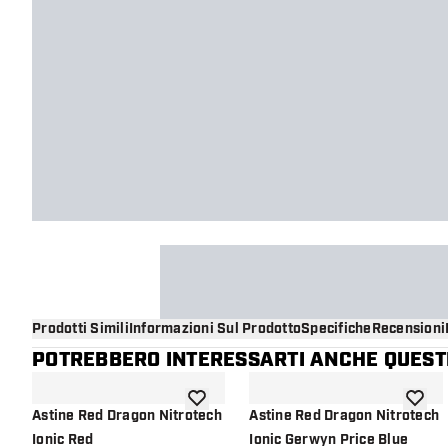
Prodotti Simili
Informazioni Sul Prodotto
Specifiche
Recensioni
POTREBBERO INTERESSARTI ANCHE QUESTI
aggiungi alla lista dei desideri
aggiung
Astine Red Dragon Nitrotech
Astine Red Dragon Nitrotech
Ionic Red
Ionic Gerwyn Price Blue