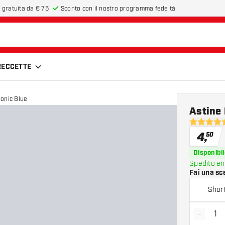
 gratuita da € 75
Sconto con il nostro programma fedeltà
FRECCETTE
Ionic Blue
Astine 
4.9 stelle 
4
,
50
Disponibil
Spedito en
Fai una sc
Shor
-
Diminui