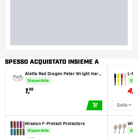
SPESSO ACQUISTATO INSIEME A
Alette Red Dragon Peter Wright Hard
L-St
core Snakebite Flight White
ips
Disponibile
Disp
1
,
4
,
65
04
Giallo
AGGIUNGI AL CARR
Mission F-Protect Protectors
Winm
Disponibile
Disp