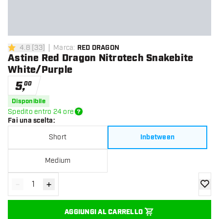
4.8
[
33
]
Marca
:
RED DRAGON
4.8 stelle di valutazione
Astine Red Dragon Nitrotech Snakebite
White/Purple
5
,
00
Disponibile
Spedito entro 24 ore
Fai una scelta
:
Short
Inbetween
Medium
-
+
Diminuisci quantità
Aumenta quantità
aggiung
AGGIUNGI AL CARRELLO