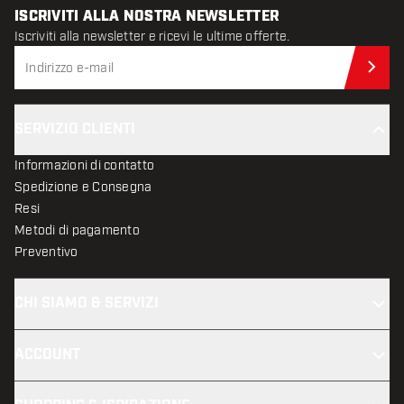
ISCRIVITI ALLA NOSTRA NEWSLETTER
Iscriviti alla newsletter e ricevi le ultime offerte.
Iscr
SERVIZIO CLIENTI
Informazioni di contatto
Spedizione e Consegna
Resi
Metodi di pagamento
Preventivo
CHI SIAMO & SERVIZI
ACCOUNT