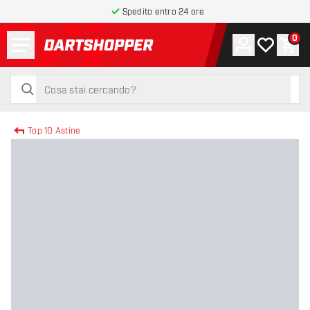
Spedito entro 24 ore
Menu
0
Account
La mia list
Carr
torna alla home page
cerca
cerca
Top 10 Astine