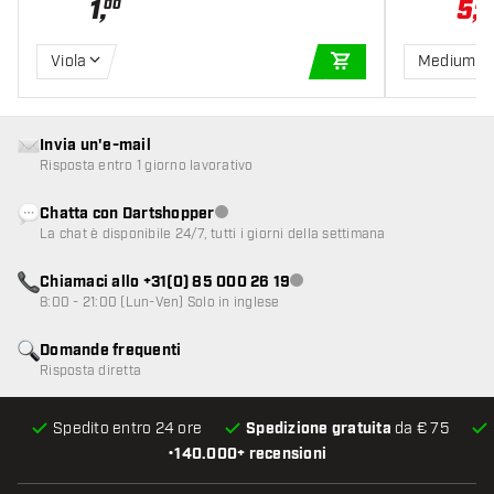
1
,
5
,
00
22
Viola
Medium
AGGIUNGI AL CARR
Invia un'e-mail
Risposta entro 1 giorno lavorativo
Chatta con Dartshopper
Servizio clienti non disponibile
La chat è disponibile 24/7, tutti i giorni della settimana
Chiamaci allo +31(0) 85 000 26 19
Servizio clienti non disponibile
8:00 - 21:00 (Lun-Ven) Solo in inglese
Domande frequenti
Risposta diretta
Spedito entro 24 ore
Spedizione gratuita
da € 75
•
140.000+ recensioni