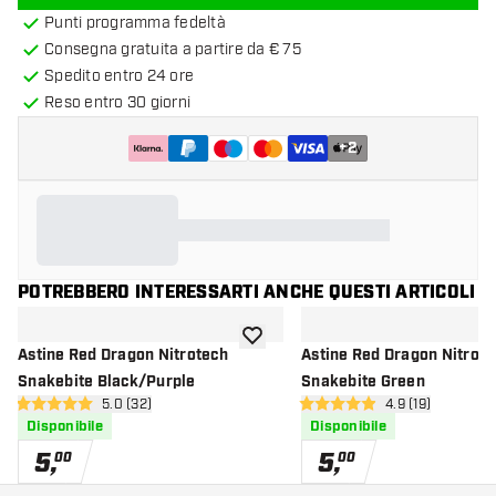
Punti programma fedeltà
Consegna gratuita a partire da € 75
Spedito entro 24 ore
Reso entro 30 giorni
+
2
POTREBBERO INTERESSARTI ANCHE QUESTI ARTICOLI
aggiungi alla lista dei desideri
Astine Red Dragon Nitrotech
Astine Red Dragon Nitrote
Snakebite Black/Purple
Snakebite Green
apri pannello recensioni
5.0 (32)
apri pannello re
4.9 (19)
5 stelle di valutazione
4.9 stelle di valutazione
Disponibile
Disponibile
5
,
5
,
00
00