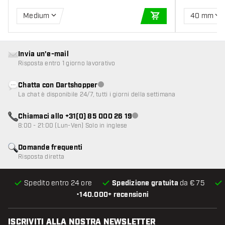
Medium
40 mm
AGGIUNGI AL CARR
Invia un'e-mail
Risposta entro 1 giorno lavorativo
Chatta con Dartshopper
Servizio clienti non disponibile
La chat è disponibile 24/7, tutti i giorni della settimana
Chiamaci allo +31(0) 85 000 26 19
Servizio clienti non disponibile
8:00 - 21:00 (Lun-Ven) Solo in inglese
Domande frequenti
Risposta diretta
Spedito entro 24 ore
Spedizione gratuita
da € 75
•
140.000+ recensioni
ISCRIVITI ALLA NOSTRA NEWSLETTER