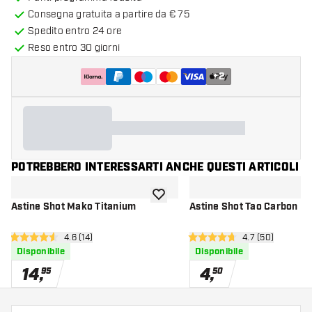
Consegna gratuita a partire da € 75
Spedito entro 24 ore
Reso entro 30 giorni
+
2
POTREBBERO INTERESSARTI ANCHE QUESTI ARTICOLI
aggiungi alla lista dei desideri
Astine Shot Mako Titanium
Astine Shot Tao Carbon Bl
apri pannello recensioni
4.6 (14)
apri pannello re
4.7 (50)
4.6 stelle di valutazione
4.7 stelle di valutazione
Disponibile
Disponibile
14
,
4
,
95
50