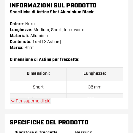
INFORMAZIONI SUL PRODOTTO
Specifiche di Astine Shot Aluminium Black:
Colore:
Nero
Lunghezze:
Medium, Short, Inbetween
Materiali:
Alluminio
Contenuto:
1 set (3 Astine)
Marca:
Shot
Dimensione di Astine per freccette:
Dimensioni:
Lunghezze:
Short
35 mm
Inbetween
37,5 mm
Per saperne di più
Medium
45 mm
SPECIFICHE DEL PRODOTTO
Giocatore di freccette
Nessuno