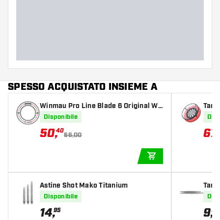
SPESSO ACQUISTATO INSIEME A
Winmau Pro Line Blade 6 Original Wh
Targe
ite Surround
er be
Disponibile
Disp
50
,
67
,
40
56,00
AGGIUNGI AL CARR
Astine Shot Mako Titanium
Targ
Disponibile
Disp
14
,
9
,
95
99