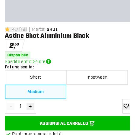
4.7
[
19
]
Marca
:
SHOT
4.7 stelle di valutazione
Astine Shot Aluminium Black
2
,
50
Disponibile
Spedito entro 24 ore
Fai una scelta
:
Short
Inbetween
Medium
-
+
Diminuisci quantità
Aumenta quantità
aggiung
AGGIUNGI AL CARRELLO
Punti programma fedeltà