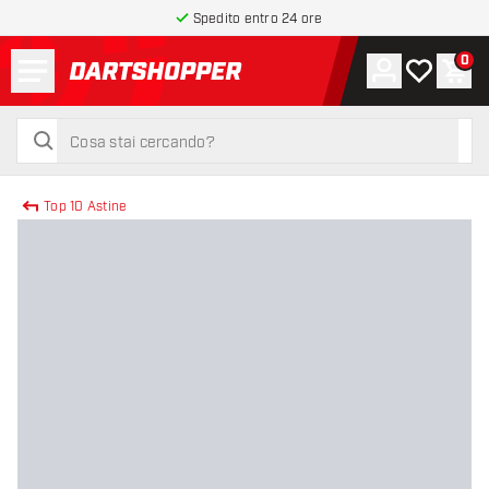
Spedito entro 24 ore
Menu
0
Account
La mia list
Carr
torna alla home page
cerca
cerca
Top 10 Astine