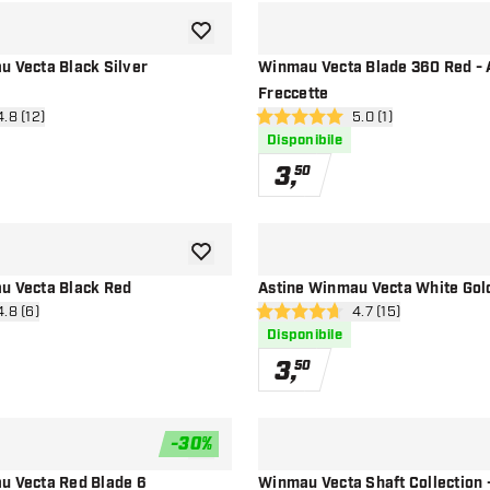
aggiungi alla lista dei desideri
u Vecta Black Silver
Winmau Vecta Blade 360 Red - 
Freccette
i pannello recensioni
4.8 (12)
apri pannello recensi
5.0 (1)
lutazione
5 stelle di valutazione
Disponibile
3
,
50
aggiungi alla lista dei desideri
u Vecta Black Red
Astine Winmau Vecta White Gol
i pannello recensioni
4.8 (6)
apri pannello recens
4.7 (15)
lutazione
4.7 stelle di valutazione
Disponibile
3
,
50
-
30
%
aggiungi alla lista dei desideri
u Vecta Red Blade 6
Winmau Vecta Shaft Collection -