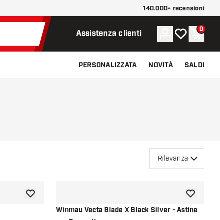
140.000+ recensioni
0
Account
La mia lista d
Carrel
Assistenza clienti
PERSONALIZZATA
NOVITÀ
SALDI
Rilevanza
aggiungi alla lista dei desideri
aggiungi all
Winmau Vecta Blade X Black Silver - Astine