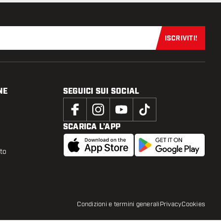
ISCRIVITI!
Iscriviti sub
NE
SEGUICI SUI SOCIAL
SCARICA L’APP
tto
Condizioni e termini generali
Privacy
Cookies