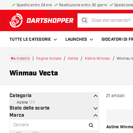
Spedito entro 24 ore
Restituzione entro 30 giorni
Spedizione
cerca
torna alla home page
TUTTE LE CATEGORIE
LAUNCHES
GIOCATORI DI 
Indietro
Pagina Iniziale
Astine
Astine Winmau
Winmau V
Winmau Vecta
Categoria
21
articoli
Astine
(
21
)
Stato delle scorte
Marca
Astine Winma