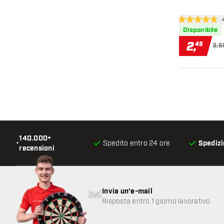
apr
4.8 stelle di va
Disponibile
2
,
45
3,5
140.000+
•
Spedito entro 24 ore
Spedizi
recensioni
Invia un'e-mail
Risposta entro 1 giorno lavorativo