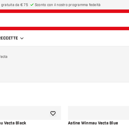
 gratuita da € 75
Sconto con il nostro programma fedeltà
FRECCETTE
ecta
aggiungi alla lista dei desideri
u Vecta Black
Astine Winmau Vecta Blue