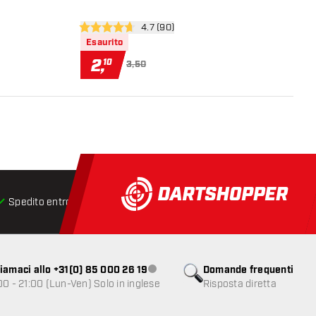
ioni
apri pannello recensioni
4.7 (90)
4.7 stelle di valutazione
Esaurito
2
,
10
3,50
Spedito entro 24 ore
Spedizione gratuita
da € 75
iamaci allo +31(0) 85 000 26 19
Domande frequenti
Servizio clienti non disponibile
00 - 21:00 (Lun-Ven) Solo in inglese
Risposta diretta