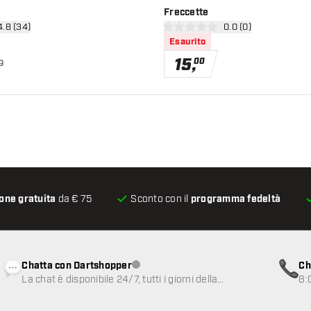
Freccette
i pannello recensioni
4.8 (34)
apri pannello recens
0.0 (0)
lutazione
0 stelle di valutazione
Esaurito
15
,
00
0
one gratuita
da € 75
Sconto con il
programma fedeltà
Chatta con Dartshopper
Ch
Servizio clienti non disponibile
La chat è disponibile 24/7, tutti i giorni della
8:
settimana