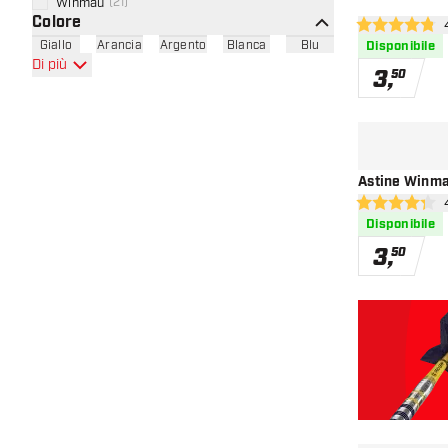
Winmau
(
21
)
Colore
ap
4.8 stelle di va
Giallo
Arancia
Argento
Blanca
Blu
Disponibile
Di più
3
,
50
Astine Winma
apr
4.3 stelle di va
Disponibile
3
,
50